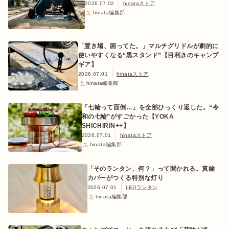
2026.07.02
hinataストア
hinata編集部
「置き場、困ってた。」マルチグリドルが劇的に
使いやすくなる“黒スタンド”【目利きのキャンプ
ギア】
2026.07.01
hinataストア
hinata編集部
「七輪って面倒…」を全部ひっくり返した。“令
和の七輪”がすごかった【YOKA
SHICHIRIN++】
2026.07.01
hinataストア
hinata編集部
「そのランタン、何？」って聞かれる。真鍮
カバーがつくる特別な灯り
2026.07.01
LEDランタン
hinata編集部