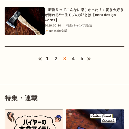
「薪割りってこんなに楽しかった？」焚き火好き
が惚れる“一生モノの斧”とは【neru design
works】
2026.06.30
特集(キャンプ用品)
hinata編集部
1
2
3
4
5
特集・連載