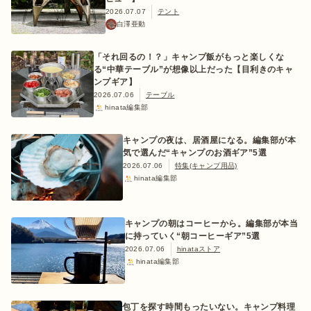
2026.07.07
テント
白澤亜動
「それ回るの！？」キャンプ飯がもっと楽しくな
る“中華テーブル”が想像以上だった【目利きのキャ
ンプギア】
2026.07.06
テーブル
hinata編集部
キャンプの夜は、居酒屋になる。編集部が本
気で選んだ“キャンプのお酒ギア”5選
2026.07.06
特集(キャンプ用品)
hinata編集部
キャンプの朝はコーヒーから。編集部が本当
に持っていく“朝コーヒーギア”5選
2026.07.06
hinataストア
hinata編集部
包丁を探す時間もったいない。キャンプ料理