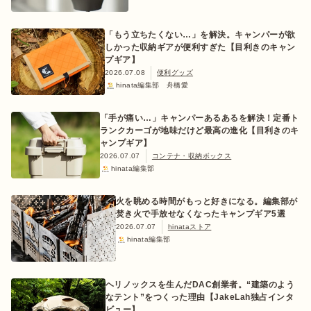
「もう立ちたくない…」を解決。キャンパーが欲
しかった収納ギアが便利すぎた【目利きのキャン
プギア】
2026.07.08
便利グッズ
hinata編集部 舟橋愛
「手が痛い…」キャンパーあるあるを解決！定番ト
ランクカーゴが地味だけど最高の進化【目利きのキ
ャンプギア】
2026.07.07
コンテナ・収納ボックス
hinata編集部
火を眺める時間がもっと好きになる。編集部が
焚き火で手放せなくなったキャンプギア5選
2026.07.07
hinataストア
hinata編集部
ヘリノックスを生んだDAC創業者。“建築のよう
なテント”をつくった理由【JakeLah独占インタ
ビュー】