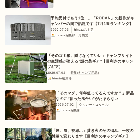
予約受付でもう1位…。「RODAN」の新作がキ
ャンパーの間で話題です【7月1週ランキング】
2026.07.03
hinataストア
hinata編集部 舟橋愛
「そのゴミ箱、隠さなくていい」キャンプサイト
の生活感が消える“謎の美ギア”【目利きのキャン
プギア】
2026.07.02
特集(キャンプ用品)
hinata編集部
「そのマグ、何年使ってるんですか？」新品
なのに“育った風合い”がたまらない
2026.07.02
クッカー・コッヘル
hinata編集部
「煙、風、視線…」焚き火のその悩み、一枚の
陣幕で変わります【目利きのキャンプギア】