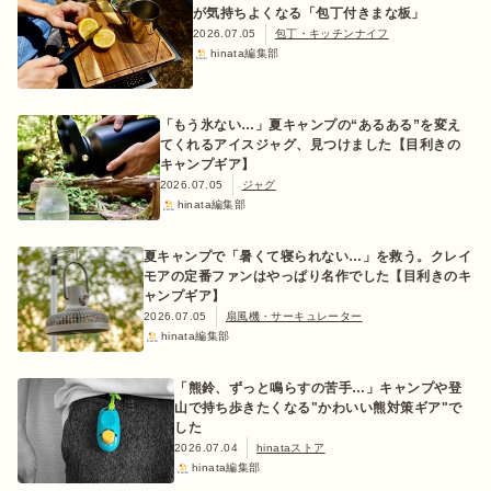
が気持ちよくなる「包丁付きまな板」
2026.07.05
包丁・キッチンナイフ
hinata編集部
「もう氷ない…」夏キャンプの“あるある”を変え
てくれるアイスジャグ、見つけました【目利きの
キャンプギア】
2026.07.05
ジャグ
hinata編集部
夏キャンプで「暑くて寝られない…」を救う。クレイ
モアの定番ファンはやっぱり名作でした【目利きのキ
ャンプギア】
2026.07.05
扇風機・サーキュレーター
hinata編集部
「熊鈴、ずっと鳴らすの苦手…」キャンプや登
山で持ち歩きたくなる"かわいい熊対策ギア"で
した
2026.07.04
hinataストア
hinata編集部