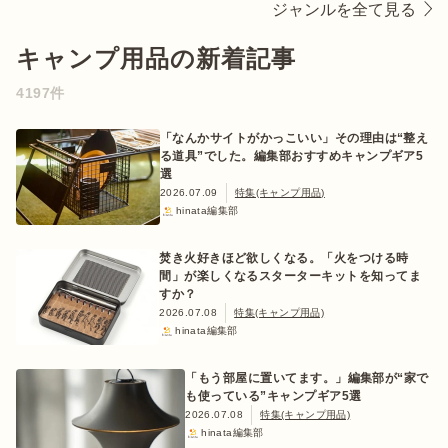
ジャンルを全て見る
キャンプ用品の新着記事
ログイン/会員登録
4197件
「なんかサイトがかっこいい」その理由は“整え
る道具”でした。編集部おすすめキャンプギア5
選
2026.07.09
特集(キャンプ用品)
hinata編集部
焚き火好きほど欲しくなる。「火をつける時
間」が楽しくなるスターターキットを知ってま
マガジン
イベント
すか？
キャンプ場
レンタル
オンライン
検索
ショップ
2026.07.08
特集(キャンプ用品)
hinata編集部
「もう部屋に置いてます。」編集部が“家で
も使っている”キャンプギア5選
2026.07.08
特集(キャンプ用品)
hinata編集部