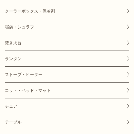
クーラーボックス・保冷剤
寝袋・シュラフ
おすすめ特集
焚き火台
キャンプ用品
ランタン
キャンプ場
ストーブ・ヒーター
料理
コット・ベッド・マット
how to
チェア
テーブル
初めての方