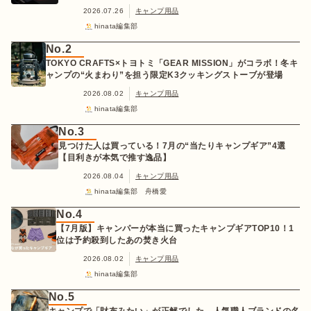
2026.07.26
キャンプ用品
hinata編集部
No.2
TOKYO CRAFTS×トヨトミ「GEAR MISSION」がコラボ！冬キ
ャンプの“火まわり”を担う限定K3クッキングストーブが登場
2026.08.02
キャンプ用品
hinata編集部
No.3
見つけた人は買っている！7月の“当たりキャンプギア”4選
【目利きが本気で推す逸品】
2026.08.04
キャンプ用品
hinata編集部 舟橋愛
No.4
【7月版】キャンパーが本当に買ったキャンプギアTOP10！1
位は予約殺到したあの焚き火台
2026.08.02
キャンプ用品
hinata編集部
No.5