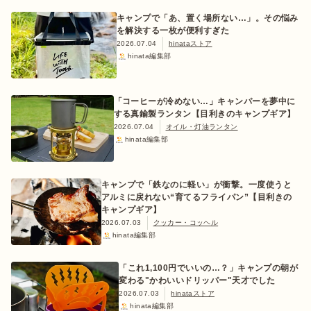
キャンプで「あ、置く場所ない…」。その悩み
を解決する一枚が便利すぎた
2026.07.04
hinataストア
hinata編集部
「コーヒーが冷めない…」キャンパーを夢中に
する真鍮製ランタン【目利きのキャンプギア】
2026.07.04
オイル・灯油ランタン
hinata編集部
キャンプで「鉄なのに軽い」が衝撃。一度使うと
アルミに戻れない“育てるフライパン”【目利きの
キャンプギア】
2026.07.03
クッカー・コッヘル
hinata編集部
「これ1,100円でいいの…？」キャンプの朝が
変わる"かわいいドリッパー"天才でした
2026.07.03
hinataストア
hinata編集部