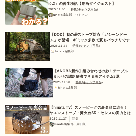
t0.2」の誕生秘話【動画ダイジェスト】
2025.11.30
特集(キャンプ用品)
hinata編集部 ワトソン
【DOD】初の薪ストーブ対応「ガシーンドー
ム」が登場！ギミック多数で夏もバッチリです
2025.11.28
特集(キャンプ用品)
hinata編集部
【ANOBA新作】組み合わせの妙！テーブル
まわりの課題解決できる美アイテム3選
2025.11.28
特集(キャンプ用品)
hinata編集部
【hinata TV】スノーピークの裏名品に迫る！
ヤエンストーブ・焚火台SR・セレスの実力とは
2025.11.27
特集
hinata編集部 露口凱