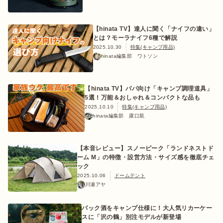
【hinata TV】達人に聞く「ナイフの違い」
とは？モーラナイフ6種で解説
2025.10.30
特集(キャンプ用品)
hinata編集部 ワトソン
【hinata TV】パパ向け「キャンプ調理道具」
5選！万能＆おしゃれ＆コンパクトな品も
2025.10.10
特集(キャンプ用品)
hinata編集部 露口凱
【本音レビュー】スノーピーク「ランドネストド
ーム M」の特徴・設営方法・サイズ感を徹底チェ
ック
2025.10.06
ドームテント
川瀬アヤ
パック酒をキャンプ仕様に！大人気リカーケー
スに「沢の鶴」別注モデルが新登場