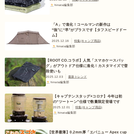
hinata編集部
「A」で進化！コールマンの新作は
“強”に“早”がプラスです【タフスピードドー
ム】
2025.12.16
特集(キャンプ用品)
hinata編集部
【ROOT CO.コラボ】人気「スマホケースバッ
グ」がアウトドア仕様に進化！カスタマイズで普
段使いも
2025.12.03
最新トレンド
hinata編集部
【キャプテンスタッグ×コロナ】今年は初
の“ツートーン”仕様で数量限定登場です
2025.12.01
特集(キャンプ用品)
hinata編集部
【世界最薄】0.2mm厚「エバニュー Apex cup