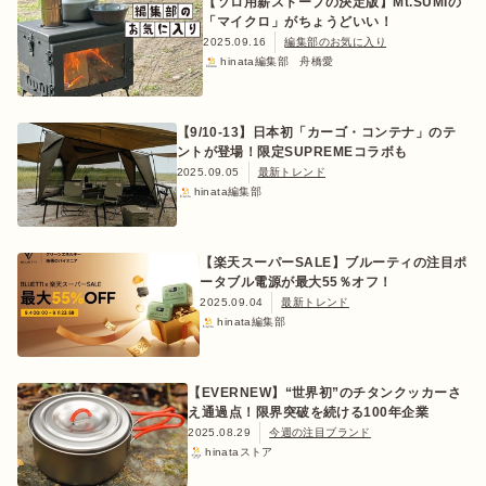
【ソロ用薪ストーブの決定版】Mt.SUMIの
「マイクロ」がちょうどいい！
2025.09.16
編集部のお気に入り
hinata編集部 舟橋愛
【9/10-13】日本初「カーゴ・コンテナ」のテ
ントが登場！限定SUPREMEコラボも
2025.09.05
最新トレンド
hinata編集部
【楽天スーパーSALE】ブルーティの注目ポ
ータブル電源が最大55％オフ！
2025.09.04
最新トレンド
hinata編集部
【EVERNEW】“世界初”のチタンクッカーさ
え通過点！限界突破を続ける100年企業
2025.08.29
今週の注目ブランド
hinataストア