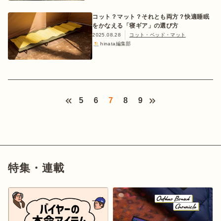
コット？マット？それとも両方？快適睡眠
をかなえる「寝ギア」の選び方
2025.08.28
コット・ベッド・マット
hinata編集部
5
6
7
8
9
特集・連載