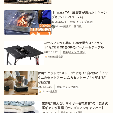
【hinata TV】編集部が惚れた！キャン
プギア2025ベストバイ
2025.12.26
特集(キャンプ用品)
hinata編集部 露口凱
コールマンから遂に！26年新作は“フラッ
ト”なCB＆OD缶OKのバーナー＆テーブル
2025.12.25
特集(キャンプ用品)
hinata編集部
付属ユニットで“ストーブ”にも！1台2役の「イワ
タニカセットフー こんろ＆ストーブ “イザまる”」
が新登場
2025.12.23
特集(キャンプ用品)
hinata編集部
業界初“燃えないマイヤー毛布素材”の「焚き火
系ギア」が登場【オレゴニアンキャンパー】
2025.12.18
特集(キャンプ用品)