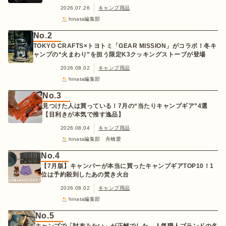
2026.07.26
キャンプ用品
hinata編集部
No.2
TOKYO CRAFTS×トヨトミ「GEAR MISSION」がコラボ！冬キ
ャンプの“火まわり”を担う限定K3クッキングストーブが登場
2026.08.02
キャンプ用品
hinata編集部
No.3
見つけた人は買っている！7月の“当たりキャンプギア”4選
【目利きが本気で推す逸品】
2026.08.04
キャンプ用品
hinata編集部 舟橋愛
No.4
【7月版】キャンパーが本当に買ったキャンプギアTOP10！1
位は予約殺到したあの焚き火台
2026.08.02
キャンプ用品
hinata編集部
No.5