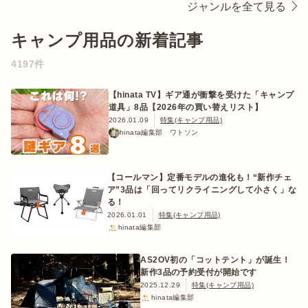
ジャンルを全て見る
キャンプ用品の新着記事
ログイン/会員登録
4197件
【hinata TV】ギア通が衝撃を受けた「キャンプ
道具」8品【2026年の買い替えリスト】
2026.01.09
特集(キャンプ用品)
hinata編集部 ワトソン
【コールマン】定番モデルの進化も！“新作チェ
ア”3品は「回ってリクライニングして小さく」な
マガジン
イベント
る！
キャンプ場
レンタル
オンライン
検索
ショップ
2026.01.01
特集(キャンプ用品)
hinata編集部
AS2OV初の「コットテント」が誕生！
新作3品の予約受付が開始です
2025.12.29
特集(キャンプ用品)
hinata編集部