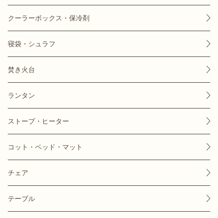
クーラーボックス・保冷剤
寝袋・シュラフ
おすすめ特集
焚き火台
キャンプ用品
ランタン
キャンプ場
ストーブ・ヒーター
料理
コット・ベッド・マット
how to
チェア
テーブル
初めての方