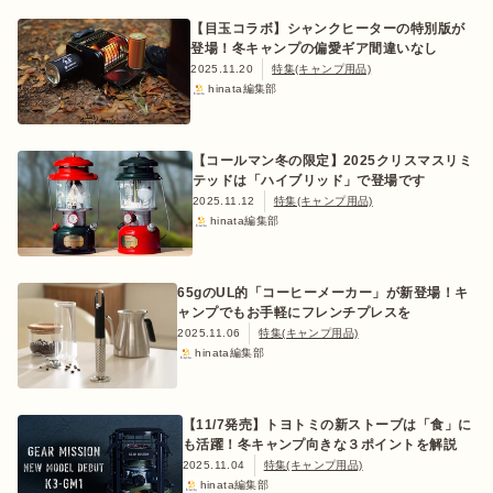
【目玉コラボ】シャンクヒーターの特別版が
登場！冬キャンプの偏愛ギア間違いなし
2025.11.20
特集(キャンプ用品)
hinata編集部
【コールマン冬の限定】2025クリスマスリミ
テッドは「ハイブリッド」で登場です
2025.11.12
特集(キャンプ用品)
hinata編集部
65gのUL的「コーヒーメーカー」が新登場！キ
ャンプでもお手軽にフレンチプレスを
2025.11.06
特集(キャンプ用品)
hinata編集部
【11/7発売】トヨトミの新ストーブは「食」に
も活躍！冬キャンプ向きな３ポイントを解説
2025.11.04
特集(キャンプ用品)
hinata編集部