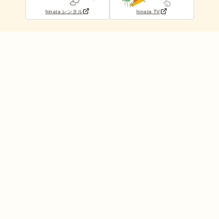
hinata レンタル
hinata TV