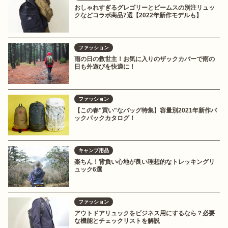
おしゃれすぎるグレゴリーとビームスの別注リュッ
クなどコラボ商品7選【2022年新作モデルも】
ファッション
雨の日の救世主！お気に入りのザックカバーで雨の
日も外遊びを快適に！
ファッション
【この春"買い"なバッグ特集】容量別2021年新作バ
ックパックカタログ！
キャンプ用品
楽ちん！背負い心地が良い理想的なトレッキングリ
ュック6選
ファッション
アウトドアリュックをビジネス用にするなら？必要
な機能とチェックリストを解説