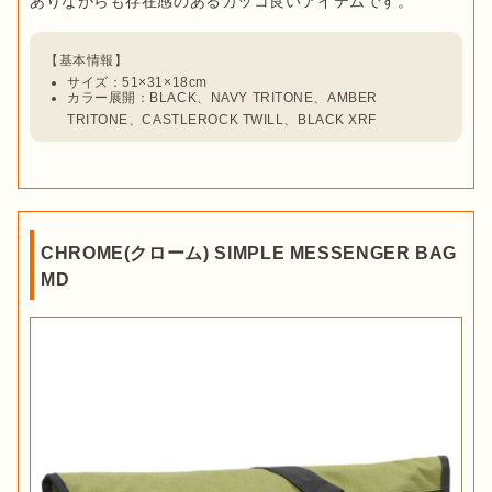
サイズ：51×31×18cm
カラー展開：BLACK、NAVY TRITONE、AMBER 
TRITONE、CASTLEROCK TWILL、BLACK XRF
CHROME(クローム) SIMPLE MESSENGER BAG
MD