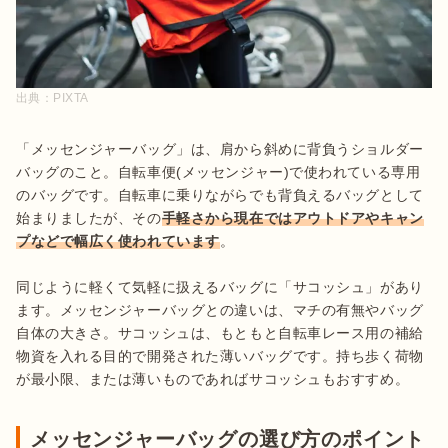
出典：
PIXTA
「メッセンジャーバッグ」は、肩から斜めに背負うショルダー
バッグのこと。自転車便(メッセンジャー)で使われている専用
のバッグです。自転車に乗りながらでも背負えるバッグとして
始まりましたが、その
手軽さから現在ではアウトドアやキャン
プなどで幅広く使われています
。

同じように軽くて気軽に扱えるバッグに「サコッシュ」があり
ます。メッセンジャーバッグとの違いは、マチの有無やバッグ
自体の大きさ。サコッシュは、もともと自転車レース用の補給
物資を入れる目的で開発された薄いバッグです。持ち歩く荷物
が最小限、または薄いものであればサコッシュもおすすめ。
メッセンジャーバッグの選び方のポイント