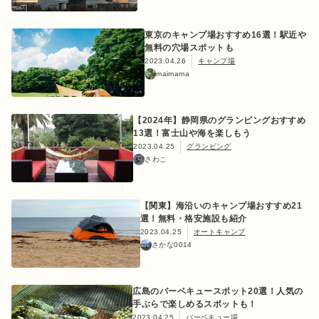
東京のキャンプ場おすすめ16選！駅近や
無料の穴場スポットも
2023.04.26
キャンプ場
maimama
【2024年】静岡県のグランピングおすすめ
13選！富士山や海を楽しもう
2023.04.25
グランピング
さわこ
【関東】海沿いのキャンプ場おすすめ21
選！無料・格安施設も紹介
2023.04.25
オートキャンプ
さかな0014
広島のバーベキュースポット20選！人気の
手ぶらで楽しめるスポットも！
2023.04.25
バーベキュー場