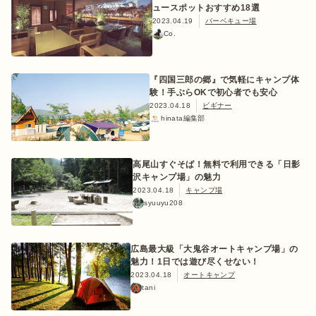
ュースポットおすすめ18選
2023.04.19
バーベキュー場
Co.
『四国三郎の郷』で気軽にキャンプ体
験！手ぶらOKで初心者でも安心
2023.04.18
ビギナー
hinata編集部
高尾山すぐそば！無料で利用できる「日影
沢キャンプ場」の魅力
2023.04.18
キャンプ場
syuuyu208
広島最大級「大鬼谷オートキャンプ場」の
魅力！1日では遊び尽くせない！
2023.04.18
オートキャンプ
tani