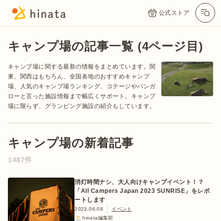
公式ストア
キャンプ場の記事一覧 (4ページ目)
キャンプ場に関する最新の情報をまとめています。関
東、関西はもちろん、全国各地のおすすめキャンプ
場、人気のキャンプ場ランキング、コテージやバンガ
ローと言った施設情報まで幅広くサポート。キャンプ
場に限らず、グランピング施設の紹介もしています。
キャンプ場の新着記事
公式App
Twitter
Instagram
LINE
1487件
消灯時間ナシ、大人向けキャンプイベント！？
公式オンラインストア
「All Campers Japan 2023 SUNRISE」をレポ
ートします
2023.06.08
イベント
hinata編集部