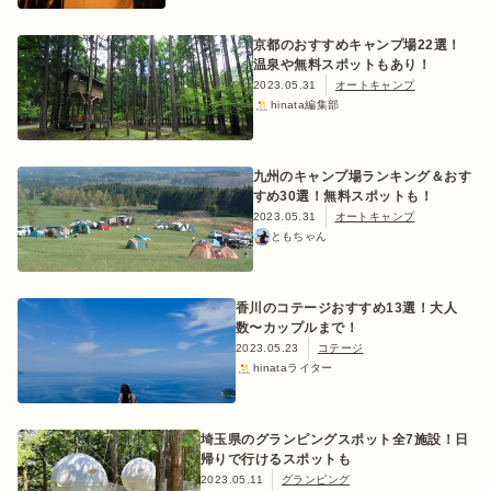
京都のおすすめキャンプ場22選！
温泉や無料スポットもあり！
2023.05.31
オートキャンプ
hinata編集部
おすすめ特集
九州のキャンプ場ランキング＆おす
キャンプ用品
すめ30選！無料スポットも！
2023.05.31
オートキャンプ
ともちゃん
キャンプ場
香川のコテージおすすめ13選！大人
料理
数〜カップルまで！
2023.05.23
コテージ
hinataライター
how to
埼玉県のグランピングスポット全7施設！日
初めての方
帰りで行けるスポットも
2023.05.11
グランピング