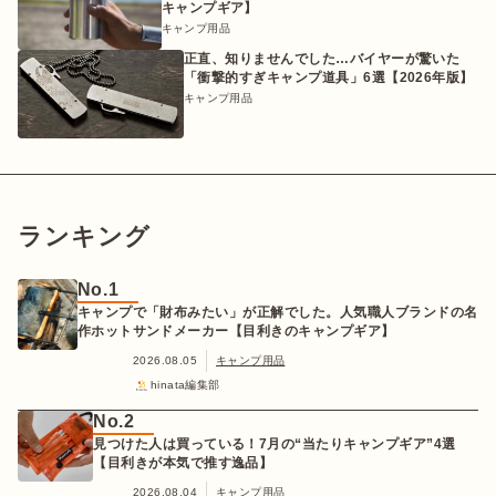
キャンプギア】
キャンプ用品
正直、知りませんでした…バイヤーが驚いた
「衝撃的すぎキャンプ道具」6選【2026年版】
キャンプ用品
ランキング
No.1
キャンプで「財布みたい」が正解でした。人気職人ブランドの名
作ホットサンドメーカー【目利きのキャンプギア】
2026.08.05
キャンプ用品
hinata編集部
No.2
見つけた人は買っている！7月の“当たりキャンプギア”4選
【目利きが本気で推す逸品】
2026.08.04
キャンプ用品