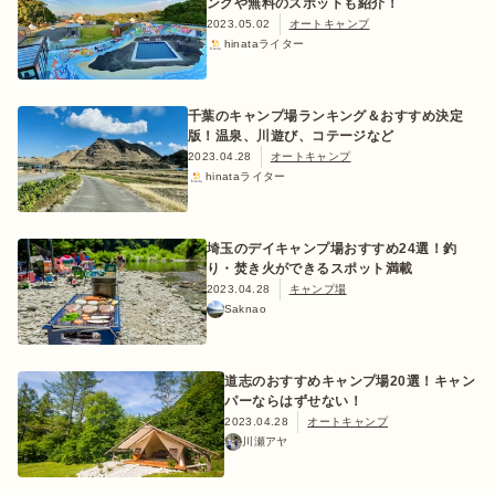
ングや無料のスポットも紹介！
2023.05.02
オートキャンプ
hinataライター
千葉のキャンプ場ランキング＆おすすめ決定
版！温泉、川遊び、コテージなど
2023.04.28
オートキャンプ
hinataライター
埼玉のデイキャンプ場おすすめ24選！釣
り・焚き火ができるスポット満載
2023.04.28
キャンプ場
Saknao
道志のおすすめキャンプ場20選！キャン
パーならはずせない！
2023.04.28
オートキャンプ
川瀬アヤ