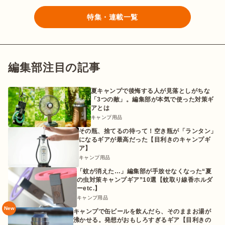
特集・連載一覧
編集部注目の記事
夏キャンプで後悔する人が見落としがちな
「3つの敵」。編集部が本気で使った対策ギ
アとは
キャンプ用品
その瓶、捨てるの待って！空き瓶が「ランタン」
になるギアが最高だった【目利きのキャンプギ
ア】
キャンプ用品
「蚊が消えた…」編集部が手放せなくなった“夏
の虫対策キャンプギア”10選【蚊取り線香ホルダ
ーetc.】
キャンプ用品
New
キャンプで缶ビールを飲んだら、そのままお湯が
沸かせる。発想がおもしろすぎるギア【目利きの