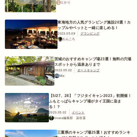
とかり
東海地方の人気グランピング施設20選！カ
ログイン/会員登録
ップルやペットと一緒に楽しめる！
2023.05.09
グランピング
わんころ
茨城のおすすめキャンプ場23選！無料の穴場
スポットから温泉ありまで
2023.05.02
オートキャンプ
Mie
マガジン
イベント
キャンプ場
レンタル
オンライン
検索
ショップ
【5/27、28】「フジタイキャン2023」初開催！
ふもとっぱらキャンプ場がタイ王国に染ま
る！？
2023.05.02
イベント
hinata編集部 染谷遥
三重県のキャンプ場25選！おすすめランキ