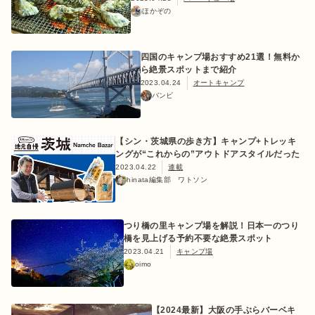
ほかぞの
四国のキャンプ場おすすめ21選！無料か
ら絶景スポットまで紹介
2023.04.24
オートキャンプ
バンビ
【シン・茨城県の歩き方】キャンプ+トレッキ
ングが“これからの”アウトドアスタイルだった
2023.04.22
連載
hinata編集部 ワトソン
つり橋の里キャンプ場を解説！日本一のつり
橋を見上げる予約不要な絶景スポット
2023.04.21
キャンプ場
oimo
【2024最新】大阪の手ぶらバーベキ