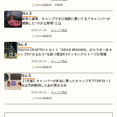
hinata編集部 舟橋愛
No.3
蚊取り線香、キャンプでまだ地面に置いてる？キャンパーが
感動した“小さな発明”とは
2026.07.26
キャンプ用品
hinata編集部
No.4
TOKYO CRAFTS×トヨトミ「GEAR MISSION」がコラボ！冬キ
ャンプの“火まわり”を担う限定K3クッキングストーブが登場
2026.08.02
キャンプ用品
hinata編集部
No.5
【7月版】キャンパーが本当に買ったキャンプギアTOP10！1
位は予約殺到したあの焚き火台
2026.08.02
キャンプ用品
hinata編集部