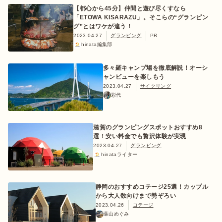
【都心から45分】仲間と遊び尽くすなら
「ETOWA KISARAZU」。そこらの“グランピン
グ”とはワケが違う！
2023.04.27
グランピング
PR
hinata編集部
多々羅キャンプ場を徹底解説！オーシ
ャンビューを楽しもう
2023.04.27
サイクリング
彩代
滋賀のグランピングスポットおすすめ8
選！安い料金でも贅沢体験が実現
2023.04.27
グランピング
hinataライター
静岡のおすすめコテージ25選！カップル
から大人数向けまで勢ぞろい
2023.04.26
コテージ
葉山めぐみ