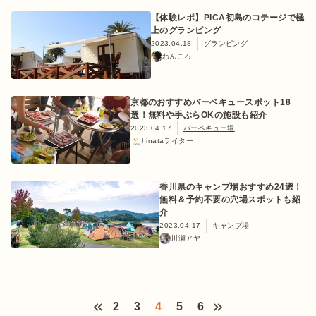
【体験レポ】PICA初島のコテージで極
上のグランピング
2023.04.18
グランピング
わんころ
京都のおすすめバーベキュースポット18
選！無料や手ぶらOKの施設も紹介
2023.04.17
バーベキュー場
hinataライター
香川県のキャンプ場おすすめ24選！
無料＆予約不要の穴場スポットも紹
介
2023.04.17
キャンプ場
川瀬アヤ
2
3
4
5
6