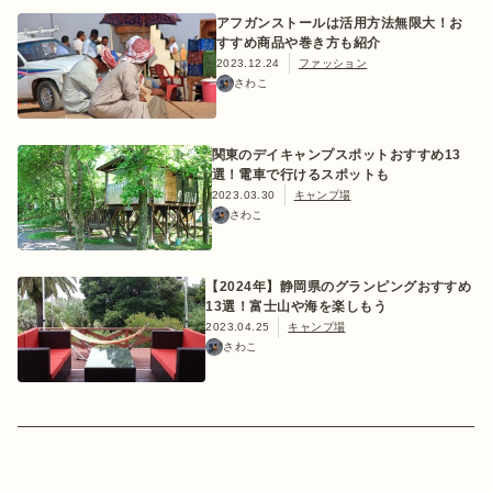
アフガンストールは活用方法無限大！お
すすめ商品や巻き方も紹介
2023.12.24
ファッション
さわこ
おすすめ特集
関東のデイキャンプスポットおすすめ13
選！電車で行けるスポットも
キャンプ用品
2023.03.30
キャンプ場
さわこ
キャンプ場
【2024年】静岡県のグランピングおすすめ
13選！富士山や海を楽しもう
料理
2023.04.25
キャンプ場
さわこ
how to
初めての方