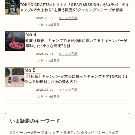
TOKYO CRAFTS×トヨトミ「GEAR MISSION」がコラボ！冬キ
ャンプの“火まわり”を担う限定K3クッキングストーブが登場
2026.08.02
キャンプ用品
hinata編集部
No.4
蚊取り線香、キャンプでまだ地面に置いてる？キャンパーが
感動した“小さな発明”とは
2026.07.26
キャンプ用品
hinata編集部
No.5
【7月版】キャンパーが本当に買ったキャンプギアTOP10！1
位は予約殺到したあの焚き火台
2026.08.02
キャンプ用品
hinata編集部
いま話題のキーワード
スピーカー
テーブルウェア・食器
レンタル
ビギナー
ウェア