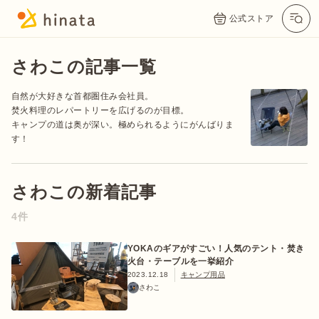
公式ストア
さわこの記事一覧
自然が大好きな首都圏住み会社員。
焚火料理のレパートリーを広げるのが目標。
キャンプの道は奥が深い。極められるようにがんばりま
す！
さわこの新着記事
公式App
Twitter
Instagram
LINE
4件
YOKAのギアがすごい！人気のテント・焚き
火台・テーブルを一挙紹介
公式オンラインストア
2023.12.18
キャンプ用品
さわこ