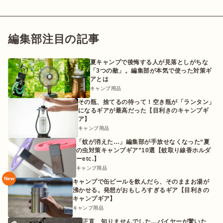
編集部注目の記事
夏キャンプで後悔する人が見落としがちな
「3つの敵」。編集部が本気で使った対策ギ
アとは
キャンプ用品
その瓶、捨てるの待って！空き瓶が「ランタン」
になるギアが最高だった【目利きのキャンプギ
ア】
キャンプ用品
「蚊が消えた…」編集部が手放せなくなった“夏
の虫対策キャンプギア”10選【蚊取り線香ホルダ
ーetc.】
キャンプ用品
New
キャンプで缶ビールを飲んだら、そのままお湯が
沸かせる。発想がおもしろすぎるギア【目利きの
キャンプギア】
キャンプ用品
正直、知りませんでした…バイヤーが驚いた