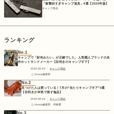
「衝撃的すぎキャンプ道具」6選【2026年版】
キャンプ用品
ランキング
No.1
キャンプで「財布みたい」が正解でした。人気職人ブランドの名
作ホットサンドメーカー【目利きのキャンプギア】
2026.08.05
キャンプ用品
hinata編集部
No.2
見つけた人は買っている！7月の“当たりキャンプギア”4選
【目利きが本気で推す逸品】
2026.08.04
キャンプ用品
hinata編集部 舟橋愛
No.3