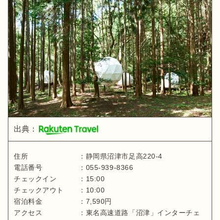
出典：
住所
：
静岡県
沼津市足高220-4
電話番号
：
055-939-8366
チェックイン
：
15:00
チェックアウト
：
10:00
宿泊料金
：
7,590
円
アクセス
：
東名高速道路「沼津」インターチェ