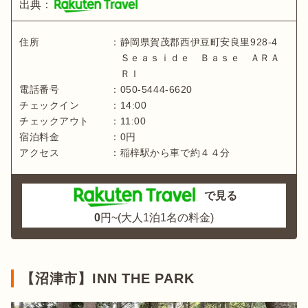
出典：
住所
：
静岡県
賀茂郡西伊豆町安良里928-4
Ｓｅａｓｉｄｅ Ｂａｓｅ ＡＲＡ
ＲＩ
電話番号
：
050-5444-6620
チェックイン
：
14:00
チェックアウト
：
11:00
宿泊料金
：
0
円
アクセス
：
稲梓駅から車で約４４分
で見る
0
円~(大人1泊1名の料金)
【沼津市】INN THE PARK