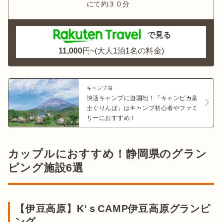
にて約３０分
で見る
11,000
円~(大人1泊1名の料金)
キャンプ場
快適キャンプに遊園地！「キャンピカ富
士ぐりんぱ」はキャンプ初心者やファミ
リーにおすすめ！
カップルにおすすめ！静岡県のグラン
ピング施設6選
【伊豆高原】K‘ｓCAMP伊豆高原グランピ
ング