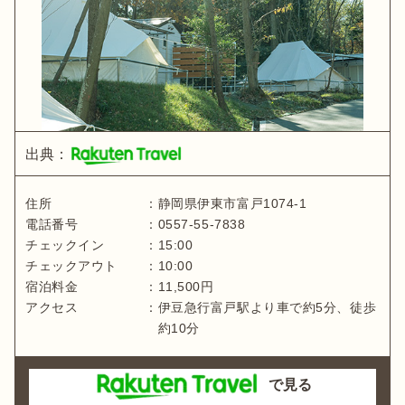
出典：
住所
：
静岡県
伊東市富戸1074-1
電話番号
：
0557-55-7838
チェックイン
：
15:00
チェックアウト
：
10:00
宿泊料金
：
11,500
円
アクセス
：
伊豆急行富戸駅より車で約5分、徒歩
約10分
で見る