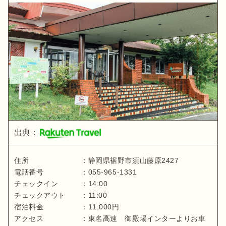
出典：
住所
：
静岡県
裾野市須山藤原2427
電話番号
：
055-965-1331
チェックイン
：
14:00
チェックアウト
：
11:00
宿泊料金
：
11,000
円
アクセス
：
東名高速 御殿場インターよりお車