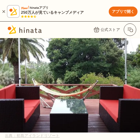
hinataアプリ
アプリで開く
250万人が見ているキャンプメディア
公式ストア
出典：
初島アイランドリゾート