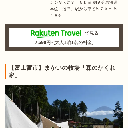
ンジから約３．５ｋｍ 約９分東海道
本線「沼津」駅から車で約７ｋｍ 約
１８分
で見る
7,590
円~(大人1泊1名の料金)
【富士宮市】まかいの牧場「森のかくれ
家」