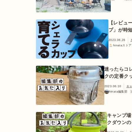
【レビュ
プ」が時
2023.06.26
hinataストア
迷ったらコ
クの定番クッ
2023.06.10
キ
hinata編集部
キャンプ場
クダウンの