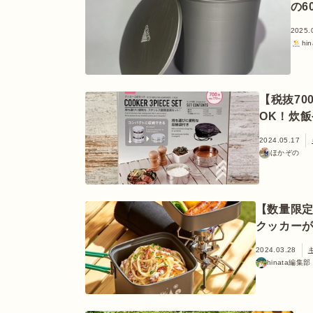
の6
2025.
hi
【税抜7
OK！炊
2024.05.17
ほかぞの
【数量限
クッカー
2024.03.28
hinata編集