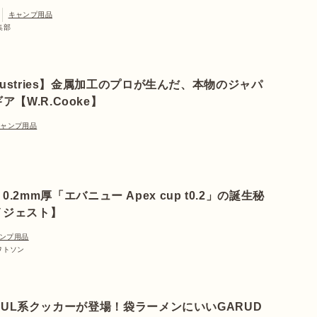
キャンプ用品
編集部
ndustries】金属加工のプロが生んだ、本物のジャパ
ア【W.R.Cooke】
キャンプ用品
.2mm厚「エバニュー Apex cup t0.2」の誕生秘
イジェスト】
ンプ用品
 ワトソン
UL系クッカーが登場！袋ラーメンにいいGARUD