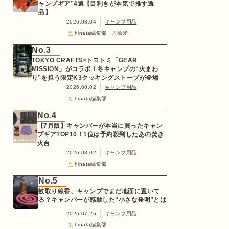
ャンプギア”4選【目利きが本気で推す逸
品】
2026.08.04
キャンプ用品
hinata編集部 舟橋愛
No.3
TOKYO CRAFTS×トヨトミ「GEAR
MISSION」がコラボ！冬キャンプの“火まわ
り”を担う限定K3クッキングストーブが登場
2026.08.02
キャンプ用品
hinata編集部
No.4
【7月版】キャンパーが本当に買ったキャン
プギアTOP10！1位は予約殺到したあの焚き
火台
2026.08.02
キャンプ用品
hinata編集部
No.5
蚊取り線香、キャンプでまだ地面に置いて
る？キャンパーが感動した“小さな発明”とは
2026.07.26
キャンプ用品
hinata編集部