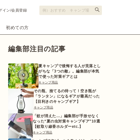
グイン/会員登録
初めての方
編集部注目の記事
夏キャンプで後悔する人が見落とし
がちな「3つの敵」。編集部が本気
で使った対策ギアとは
キャンプ用品
その瓶、捨てるの待って！空き瓶が
「ランタン」になるギアが最高だった
【目利きのキャンプギア】
キャンプ用品
「蚊が消えた…」編集部が手放せなく
なった“夏の虫対策キャンプギア”10選
【蚊取り線香ホルダーetc.】
キャンプ用品