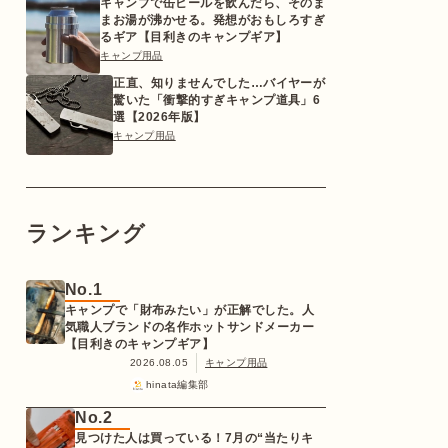
キャンプで缶ビールを飲んだら、そのま
まお湯が沸かせる。発想がおもしろすぎ
るギア【目利きのキャンプギア】
キャンプ用品
正直、知りませんでした…バイヤーが
驚いた「衝撃的すぎキャンプ道具」6
選【2026年版】
キャンプ用品
ランキング
No.1
キャンプで「財布みたい」が正解でした。人
気職人ブランドの名作ホットサンドメーカー
【目利きのキャンプギア】
2026.08.05
キャンプ用品
hinata編集部
No.2
見つけた人は買っている！7月の“当たりキ