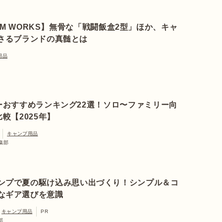
OOM WORKS】無骨な「戦闘飯盒2型」ほか、キャ
さるブランドの真髄とは
用品
ーおすすめランキング22選！ソロ〜ファミリー向
較【2025年】
キャンプ用品
編集部
ンプで夏の駆け込み思い出づくり！シンプル＆コ
なギア選びを意識
キャンプ用品
PR
部