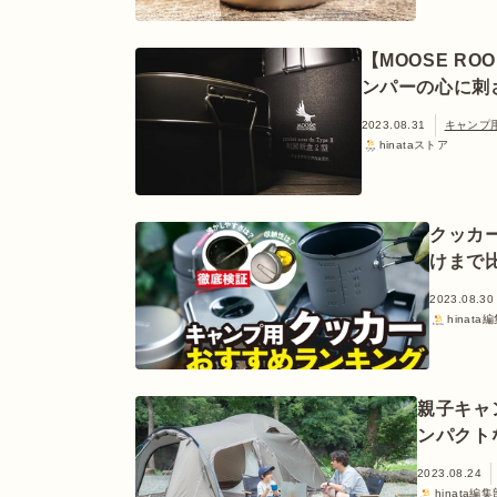
【MOOSE R
ンパーの心に刺
2023.08.31
キャンプ
hinataストア
クッカ
けまで比
2023.08.30
hinata
親子キャ
ンパクト
2023.08.24
hinata編集