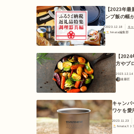
【2023年
ンプ飯の幅
2023.12.18
キャ
hinata編集部
【202
方やプ
2023.12.14
遠藤匠
キャンパ
ワケを愛
2023.11.23
hinataスト