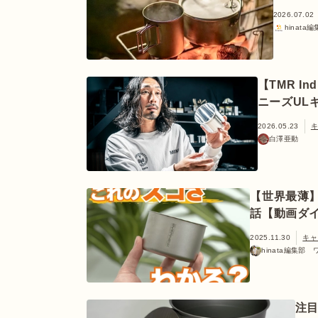
2026.07.02
hinata
【TMR I
ニーズULギ
2026.05.23
白澤亜動
【世界最薄】0
話【動画ダ
2025.11.30
キャ
hinata編集部
注目