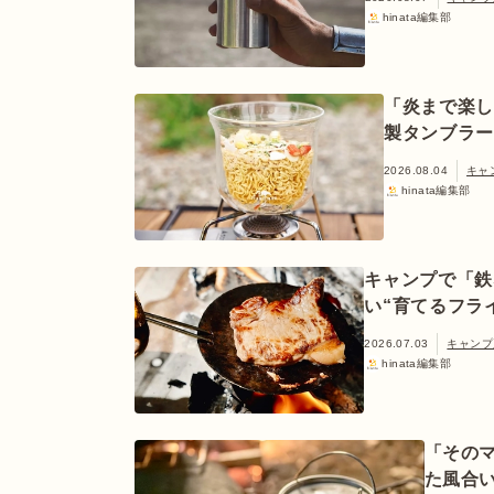
hinata編集部
「炎まで楽し
製タンブラー
2026.08.04
キャ
hinata編集部
キャンプで「鉄
い“育てるフラ
2026.07.03
キャンプ
hinata編集部
「その
た風合