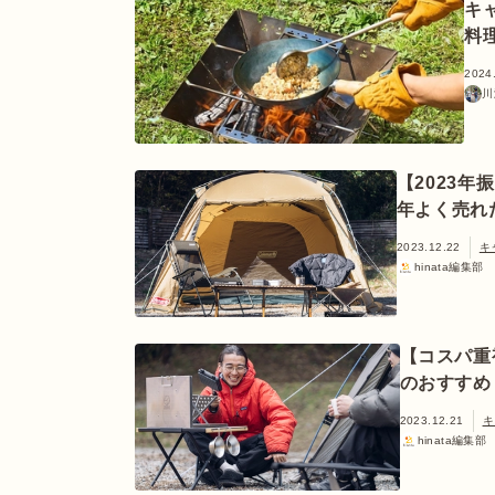
キ
料
2024
川
【2023
年よく売れ
2023.12.22
キ
hinata編集部
【コスパ重
のおすすめ
2023.12.21
キ
hinata編集部