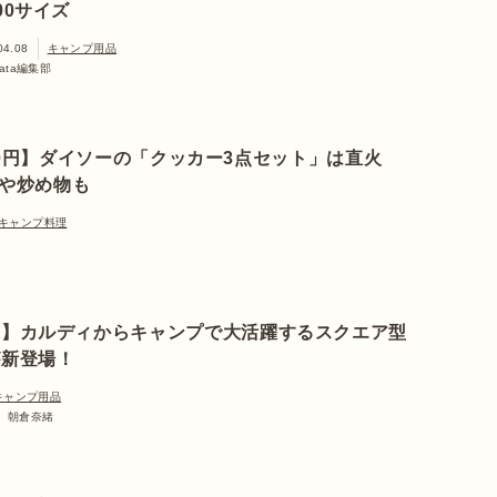
00サイズ
04.08
キャンプ用品
nata編集部
00円】ダイソーの「クッカー3点セット」は直火
飯や炒め物も
キャンプ料理
定】カルディからキャンプで大活躍するスクエア型
が新登場！
キャンプ用品
部 朝倉奈緒