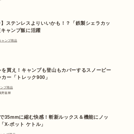
ー】ステンレスよりいいかも！？「鉄製シェラカッ
短キャンプ飯に活躍
キャンプ用品
レを買え！キャンプも登山もカバーするスノーピー
カー「トレック900」
ャンプ用品
 浅野嘉輝
で35mmに縮む快感！斬新ルックス＆機能にノッ
「X-ポット ケトル」