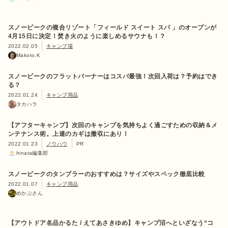
スノーピークの複合リゾート「フィールド スイート スパ 」のオープンが
4月15日に決定！焚き火のように楽しめるサウナも！？
2022.02.05
キャンプ場
Makoto.K
スノーピークのフラットバーナーはコスパ最強！次回入荷は？予約はでき
る？
2022.01.24
キャンプ用品
タカハラ
【アフターキャンプ】次回のキャンプを気持ちよく過ごすための収納＆メ
ンテナンス術。上達のカギは撤収にあり！
2022.01.23
ノウハウ
PR
hinata編集部
スノーピークのタンブラーのおすすめは？サイズやスペック徹底比較
2022.01.07
キャンプ用品
めかぶさん
【アウトドア名品かるた / えてあさきゆめ】キャンプ沼へといざなう“コ