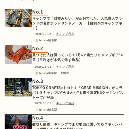
No.
1
キャンプで「財布みたい」が正解でした。人気職人ブラ
ンドの名作ホットサンドメーカー【目利きのキャンプギ
ア】
2026.08.05
キャンプ用品
hinata編集部
No.
2
見つけた人は買っている！7月の“当たりキャンプギア”4
選【目利きが本気で推す逸品】
2026.08.03
キャンプ用品
hinata編集部 舟橋愛
No.
3
TOKYO CRAFTS×トヨトミ「GEAR MISSION」がコラ
ボ！冬キャンプの“火まわり”を担う限定K3クッキングス
トーブが登場
2026.08.02
キャンプ用品
hinata編集部
No.
4
蚊取り線香、キャンプでまだ地面に置いてる？キャンパ