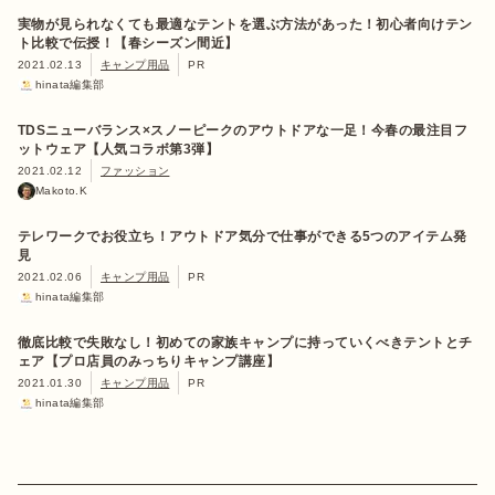
実物が見られなくても最適なテントを選ぶ方法があった！初心者向けテン
ト比較で伝授！【春シーズン間近】
2021.02.13
キャンプ用品
PR
hinata編集部
TDSニューバランス×スノーピークのアウトドアな一足！今春の最注目フ
ットウェア【人気コラボ第3弾】
2021.02.12
ファッション
Makoto.K
テレワークでお役立ち！アウトドア気分で仕事ができる5つのアイテム発
見
2021.02.06
キャンプ用品
PR
hinata編集部
徹底比較で失敗なし！初めての家族キャンプに持っていくべきテントとチ
ェア【プロ店員のみっちりキャンプ講座】
2021.01.30
キャンプ用品
PR
hinata編集部