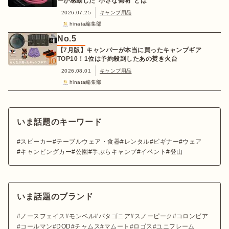
ーが感動した“小さな発明”とは
2026.07.25
キャンプ用品
hinata編集部
No.
5
【7月版】キャンパーが本当に買ったキャンプギア
TOP10！1位は予約殺到したあの焚き火台
2026.08.01
キャンプ用品
hinata編集部
いま話題のキーワード
スピーカー
テーブルウェア・食器
レンタル
ビギナー
ウェア
キャンピングカー
公園
手ぶらキャンプ
イベント
登山
いま話題のブランド
ノースフェイス
モンベル
パタゴニア
スノーピーク
コロンビア
コールマン
DOD
チャムス
マムート
ロゴス
ユニフレーム