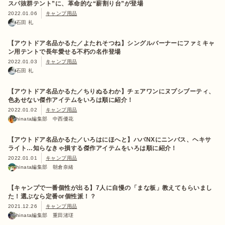
スパ抜群テント”に、革命的な“薪割り台”が登場
2022.01.06
キャンプ用品
石田 礼
【アウトドア名品かるた／よたれそつね】シングルバーナーにファミキャ
ン用テントで長年愛せる不朽の名作登場
2022.01.03
キャンプ用品
石田 礼
【アウトドア名品かるた／ちりぬるわか】チェアワンにヌプシブーティ、
色あせない傑作アイテムをいろは順に紹介！
2022.01.02
キャンプ用品
hinata編集部 中西優花
【アウトドア名品かるた／いろはにほへと】ハバNXにニンバス、ヘキサ
ライト…知らなきゃ損する傑作アイテムをいろは順に紹介！
2022.01.01
キャンプ用品
hinata編集部 朝倉奈緒
【キャンプで一番個性が出る】7人に自慢の「まな板」教えてもらいまし
た！選ぶなら定番or個性派！？
2021.12.26
キャンプ用品
hinata編集部 重田渚瑳