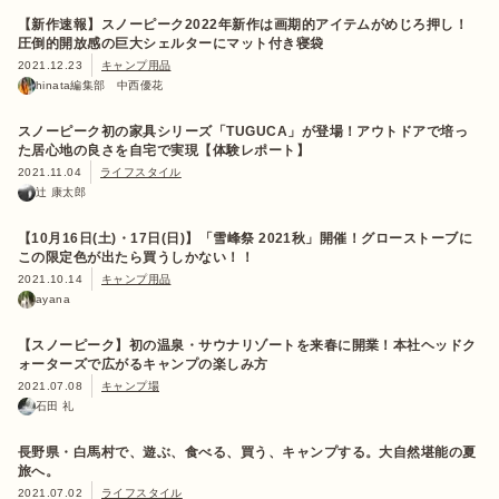
【新作速報】スノーピーク2022年新作は画期的アイテムがめじろ押し！
圧倒的開放感の巨大シェルターにマット付き寝袋
2021.12.23
キャンプ用品
hinata編集部 中西優花
スノーピーク初の家具シリーズ「TUGUCA」が登場！アウトドアで培っ
た居心地の良さを自宅で実現【体験レポート】
2021.11.04
ライフスタイル
辻 康太郎
【10月16日(土)・17日(日)】「雪峰祭 2021秋」開催！グローストーブに
この限定色が出たら買うしかない！！
2021.10.14
キャンプ用品
ayana
【スノーピーク】初の温泉・サウナリゾートを来春に開業！本社ヘッドク
ォーターズで広がるキャンプの楽しみ方
2021.07.08
キャンプ場
石田 礼
長野県・白馬村で、遊ぶ、食べる、買う、キャンプする。大自然堪能の夏
旅へ。
2021.07.02
ライフスタイル