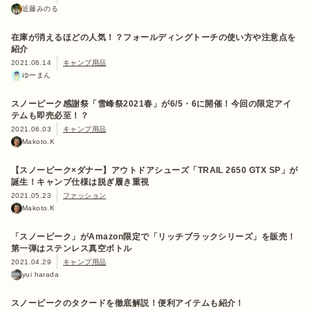
近藤みのる
在庫が消えるほどの人気！？︎フォールディングトーチの使い方や注意点を
紹介
2021.06.14
キャンプ用品
ゆーまん
スノーピーク感謝祭「雪峰祭2021春」が6/5・6に開催！今回の限定アイ
テムも即売必至！？
2021.06.03
キャンプ用品
Makoto.K
【スノーピーク×ダナー】アウトドアシューズ「TRAIL 2650 GTX SP」が
誕生！キャンプ仕様は脱ぎ履き重視
2021.05.23
ファッション
Makoto.K
「スノーピーク」がAmazon限定で「リッチブラックシリーズ」を販売！
第一弾はステンレス真空ボトル
2021.04.29
キャンプ用品
yui harada
スノーピークのタクードを徹底解説！便利アイテムも紹介！