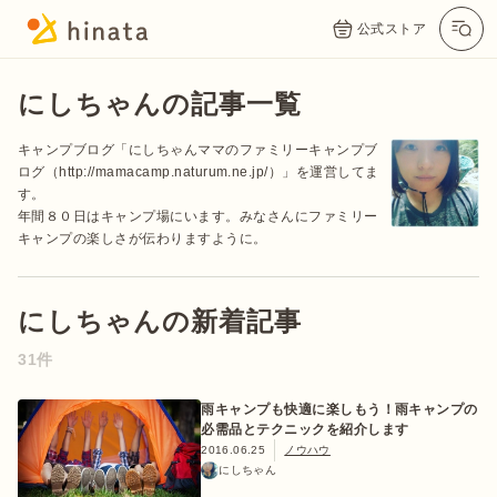
公式ストア
にしちゃんの記事一覧
キャンプブログ「にしちゃんママのファミリーキャンプブ
ログ（http://mamacamp.naturum.ne.jp/）」を運営してま
す。
年間８０日はキャンプ場にいます。みなさんにファミリー
キャンプの楽しさが伝わりますように。
にしちゃんの新着記事
公式App
Twitter
Instagram
LINE
31件
雨キャンプも快適に楽しもう！雨キャンプの
公式オンラインストア
必需品とテクニックを紹介します
2016.06.25
ノウハウ
にしちゃん