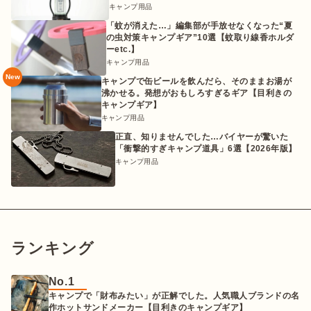
キャンプ用品
「蚊が消えた…」編集部が手放せなくなった“夏
の虫対策キャンプギア”10選【蚊取り線香ホルダ
ーetc.】
キャンプ用品
New
キャンプで缶ビールを飲んだら、そのままお湯が
沸かせる。発想がおもしろすぎるギア【目利きの
キャンプギア】
キャンプ用品
正直、知りませんでした…バイヤーが驚いた
「衝撃的すぎキャンプ道具」6選【2026年版】
キャンプ用品
ランキング
No.1
キャンプで「財布みたい」が正解でした。人気職人ブランドの名
作ホットサンドメーカー【目利きのキャンプギア】