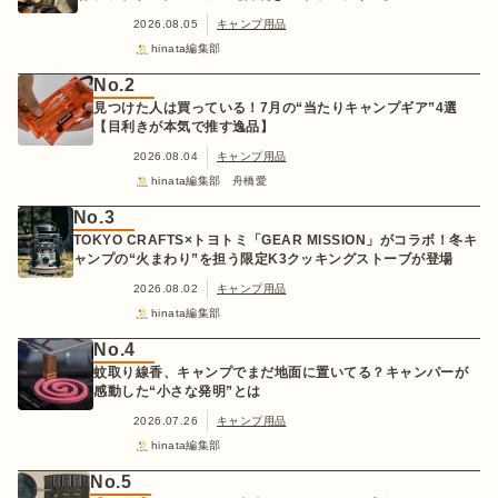
2026.08.05
キャンプ用品
hinata編集部
No.2
見つけた人は買っている！7月の“当たりキャンプギア”4選
【目利きが本気で推す逸品】
2026.08.04
キャンプ用品
hinata編集部 舟橋愛
No.3
TOKYO CRAFTS×トヨトミ「GEAR MISSION」がコラボ！冬キ
ャンプの“火まわり”を担う限定K3クッキングストーブが登場
2026.08.02
キャンプ用品
hinata編集部
No.4
蚊取り線香、キャンプでまだ地面に置いてる？キャンパーが
感動した“小さな発明”とは
2026.07.26
キャンプ用品
hinata編集部
No.5