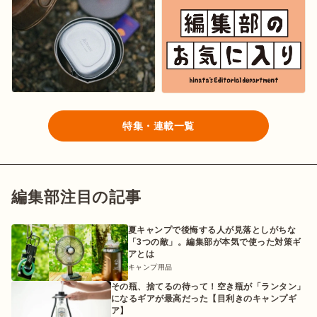
特集・連載一覧
編集部注目の記事
夏キャンプで後悔する人が見落としがちな
「3つの敵」。編集部が本気で使った対策ギ
アとは
キャンプ用品
その瓶、捨てるの待って！空き瓶が「ランタン」
になるギアが最高だった【目利きのキャンプギ
ア】