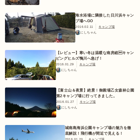
海水浴場に隣接した日川浜キャン
プ場へGO
2016.02.11
キャンプ場
にしちゃん
【レビュー】寒い冬は温暖な南房総キャン
ピングヒルズ鴨川へ急げ！
2016.01.29
キャンプ場
にしちゃん
【富士山＆夜景】絶景！御殿場乙女森林公園
第2キャンプ場に行ってきました。
2016.01.27
キャンプ場
にしちゃん
城南島海浜公園キャンプ場の魅力を徹
底解説！飛行機が間近で見える！
2016.01.20
キャンプ場