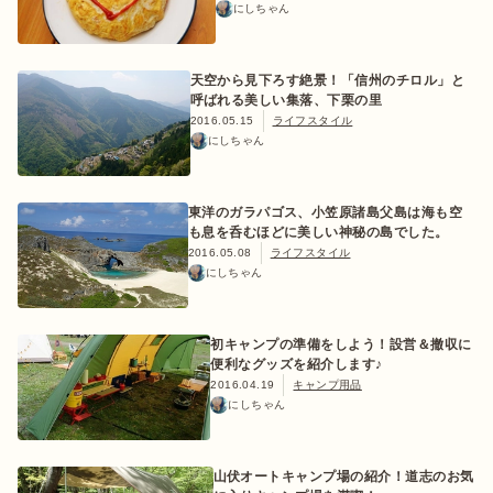
にしちゃん
天空から見下ろす絶景！「信州のチロル」と
ログイン/会員登録
呼ばれる美しい集落、下栗の里
2016.05.15
ライフスタイル
にしちゃん
東洋のガラパゴス、小笠原諸島父島は海も空
も息を呑むほどに美しい神秘の島でした。
2016.05.08
ライフスタイル
にしちゃん
マガジン
イベント
キャンプ場
レンタル
オンライン
検索
ショップ
初キャンプの準備をしよう！設営＆撤収に
便利なグッズを紹介します♪
2016.04.19
キャンプ用品
にしちゃん
山伏オートキャンプ場の紹介！道志のお気