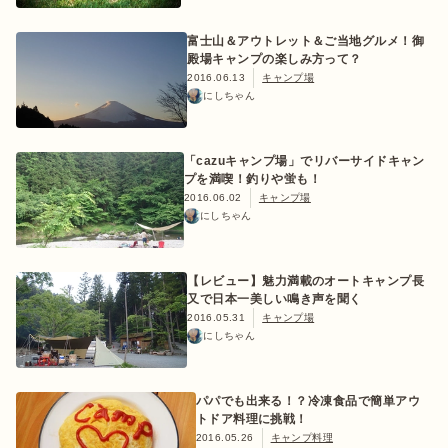
富士山＆アウトレット＆ご当地グルメ！御
殿場キャンプの楽しみ方って？
2016.06.13
キャンプ場
にしちゃん
おすすめ特集
「cazuキャンプ場」でリバーサイドキャン
キャンプ用品
プを満喫！釣りや蛍も！
2016.06.02
キャンプ場
にしちゃん
キャンプ場
【レビュー】魅力満載のオートキャンプ長
料理
又で日本一美しい鳴き声を聞く
2016.05.31
キャンプ場
にしちゃん
how to
パパでも出来る！？冷凍食品で簡単アウ
初めての方
トドア料理に挑戦！
2016.05.26
キャンプ料理