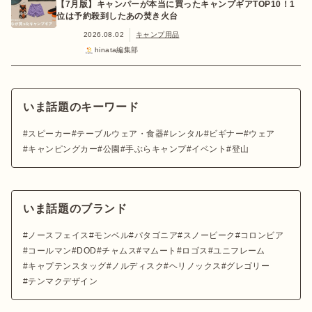
【7月版】キャンパーが本当に買ったキャンプギアTOP10！1
位は予約殺到したあの焚き火台
2026.08.02
キャンプ用品
hinata編集部
いま話題のキーワード
スピーカー
テーブルウェア・食器
レンタル
ビギナー
ウェア
キャンピングカー
公園
手ぶらキャンプ
イベント
登山
いま話題のブランド
ノースフェイス
モンベル
パタゴニア
スノーピーク
コロンビア
コールマン
DOD
チャムス
マムート
ロゴス
ユニフレーム
キャプテンスタッグ
ノルディスク
ヘリノックス
グレゴリー
テンマクデザイン