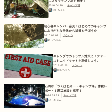
に入りキャンプ場を満喫！
2016.04.10
キャンプ場
にしちゃん
初心者キャンパー必見！はじめてのキャンプ
にありがちな失敗から対策を学ぼう☆
2016.04.01
ノウハウ
にしちゃん
キャンプでのトラブル対策に！ファー
ストエイドキットを準備しよう。
2016.03.26
ノウハウ
にしちゃん
石岡市「つくばねオートキャンプ場」体験レ
ポート！周辺施設も充実！
2016.03.23
キャンプ場
にしちゃん