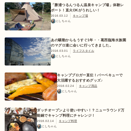
「勝浦つるんつるん温泉キャンプ場」体験レ
ポート！直火OKがうれしい！
2016.03.12
キャンプ場
にしちゃん
あの騒動からもうすぐ1年・・葛西臨海水族園
のマグロ達に会いに行ってきました。
2016.03.01
ライフスタイル
にしちゃん
キャンプブロガー直伝！バーベキューで
大活躍するおすすめグッズ♪
2016.02.24
キャンプ用品
にしちゃん
ダッチオーブンより使いやすい！？ニューラウンド万
能鍋でキャンプ料理にチャレンジ！
2016.02.14
キャンプ料理
にしちゃん