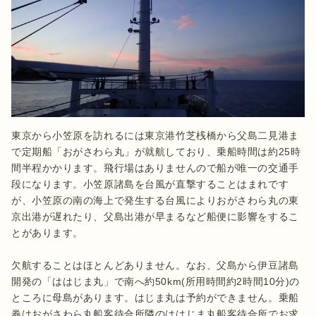
東京から小笠原を訪れるには東京港竹芝桟橋から父島二見港ま
で定期船「おがさわら丸」が就航しており、乗船時間は約25時
間半程かかります。飛行場はありませんので船が唯一の交通手
段になります。小笠原諸島を台風が直撃することはまれです
が、小笠原の南の海上で発生する台風によりおがさわら丸の東
京出港が遅れたり、父島出港が早まるなど船便に影響をするこ
とがあります。

欠航することはほとんどありません。なお、父島から伊豆諸島
開発の「ははじま丸」で南へ約50km(所用時間約2時間10分)の
ところに母島があります。はじま丸は予約ができません。乗船
券はおがさわら丸船客待合所隣のははじま丸船客待合所でお求