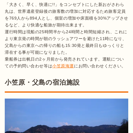
「大きく、早く、快適に!!」をコンセプトにした新おがさわら
丸は、世界遺産登録後の旅客数の増加に対応するため旅客定員
を769人から894人とし、個室の増加や床面積を30%アップさせ
るなど、より快適な船旅が期待出来ます。

運行時間は現船の25時間半から24時間と時間短縮され、これに
より東京発の時間が朝のラッシュアワーを避けた11時になり、
父島からの東京への帰りの船も15:30発と最終日もゆっくりと
滞在する事が可能になりました。

乗船券は出帆日の2ヶ月前から発売されています。運航につい
ての予約問い合わせ等は
小笠原海運
小笠原・父島の宿泊施設