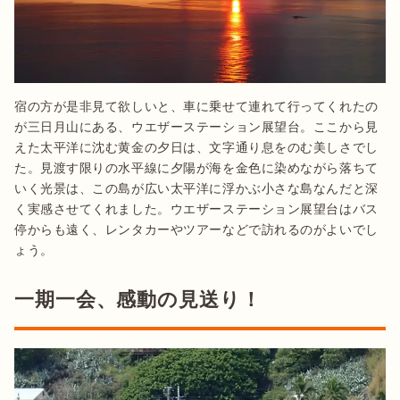
宿の方が是非見て欲しいと、車に乗せて連れて行ってくれたの
が三日月山にある、ウエザーステーション展望台。ここから見
えた太平洋に沈む黄金の夕日は、文字通り息をのむ美しさでし
た。見渡す限りの水平線に夕陽が海を金色に染めながら落ちて
いく光景は、この島が広い太平洋に浮かぶ小さな島なんだと深
く実感させてくれました。ウエザーステーション展望台はバス
停からも遠く、レンタカーやツアーなどで訪れるのがよいでし
ょう。
一期一会、感動の見送り！