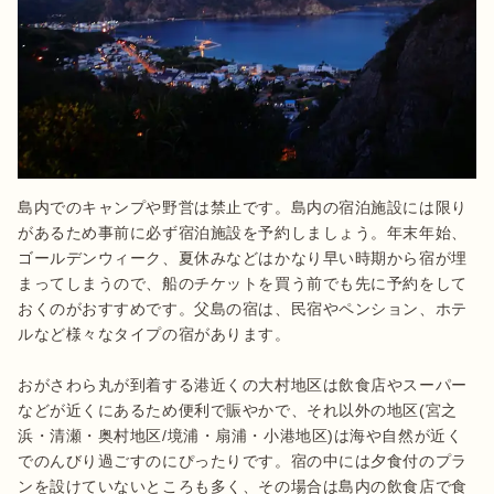
島内でのキャンプや野営は禁止です。島内の宿泊施設には限り
があるため事前に必ず宿泊施設を予約しましょう。年末年始、
ゴールデンウィーク、夏休みなどはかなり早い時期から宿が埋
まってしまうので、船のチケットを買う前でも先に予約をして
おくのがおすすめです。父島の宿は、民宿やペンション、ホテ
ルなど様々なタイプの宿があります。

おがさわら丸が到着する港近くの大村地区は飲食店やスーパー
などが近くにあるため便利で賑やかで、それ以外の地区(宮之
浜・清瀬・奥村地区/境浦・扇浦・小港地区)は海や自然が近く
でのんびり過ごすのにぴったりです。宿の中には夕食付のプラ
ンを設けていないところも多く、その場合は島内の飲食店で食