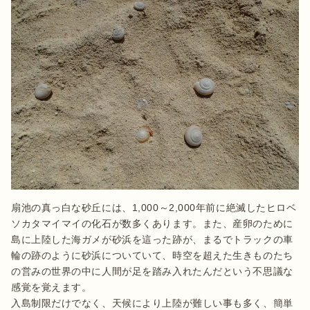
扇池の真っ白な砂丘には、1,000～2,000年前に絶滅したヒロベ
ソカタマイマイの化石が数多くあります。また、産卵のために
島に上陸した海ガメが砂浜を這った跡が、まるでトラックの車
輪の跡のように砂浜についていて、時空を超えた生きものたち
の営みの世界の中に人間が足を踏み入れたんだという不思議な
感覚を覚えます。

入島制限だけでなく、天候により上陸が難しい事も多く、簡単