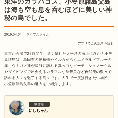
東洋のガラパゴス、小笠原諸島父島
は海も空も息を呑むほどに美しい神
秘の島でした。
2019.04.04
ライフスタイル
アプリでこの記事を読む
東京から船で25時間半、遠く離れた太平洋の海上に浮かぶ小笠
原諸島は、島固有の動植物やイルカが泳ぐエメラルドブルーの
海、ウミガメ達が産卵に訪れる真っ白なビーチ、シュノーケル
やダイビングで出会えるカラフルな熱帯魚など自然美の数々で
訪れる人々を魅了する島々です。人生で一度は行きたい場所、
小笠原諸島父島の魅力をご紹介します。
制作者
にしちゃん