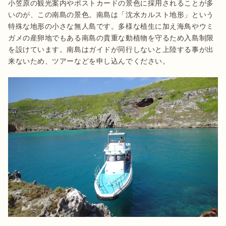
小笠原の観光案内やポストカードの景色に採用されることが多
いのが、この南島の景色。南島は「沈水カルスト地形」という
特殊な地形の小さな無人島です。多様な植生に加え海鳥やウミ
ガメの産卵地でもある南島の貴重な動植物を守るため入島制限
を設けています。南島はガイドが同行しないと上陸する事が出