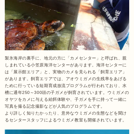
製氷海岸の裏手に、地元の方に「カメセンター」と呼ばれ、親
しまれている小笠原海洋センターがあります。海洋センターに
は「展示館エリア」と、実物のカメを見られる「飼育エリア」
があります。飼育エリアでは、アオウミガメの生残率をあげる
ために行っている短期育成放流プログラムが行われており、水
槽に通年250～300頭の子ガメが飼育されています。ウミガメの
オヤツをカメに与える給餌体験や、子ガメを手に持って一緒に
写真を撮る記念撮影などが人気のプログラムです。

より詳しく知りたかったり、意外なウミガメの生態などを聞け
るセンタースタッフによるウミガメ教室も開催されています。