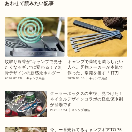
あわせて読みたい記事
蚊取り線香が“キャンプで見せ
キャンプで荷物を減らしたい
たくなるギア”に変わる！？無
人へ。刃物メーカーが本気で
骨デザインの新感覚ホルダー
作った、常識を覆す「打刀」
ペグ
2026.07.28
キャンプ用品
2026.08.06
キャンプ用品
クーラーボックスの主役、見つけた！
ネイタルデザインコラボの怪魚保冷剤
が登場です
2026.07.24
キャンプ用品
今、一番売れてるキャンプギアTOP5