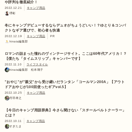
や評判を徹底紹介！
2022.12.21
キャンプ用品
堺彬
冬にキャンプデビューするならデュオがちょうどいい！？ゆとり＆コンパ
クトなギア選びで、初心者も快適
2022.12.19
キャンプ用品
PR
hinata編集部
ロマンの詰まった憧れのヴィンテージサイト。ここは60年代アメリカ！？
【僕たち「タイムスリップ」キャンパーです】
2022.11.10
ライフスタイル
hinata編集部 松本璃子
"おやじ"が"親父"から受け継いだランタン「コールマン200A」【アウト
ドアおやじが100回使ったギアvol.5】
2022.10.25
キャンプ用品
丹羽孝之
【今日のキャンプ用語辞典】今さら聞けない「スチールベルトクーラー」
とは？
2022.10.11
キャンプ用品
すぎたま