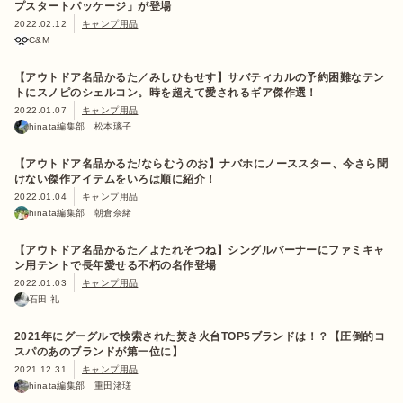
プスタートパッケージ」が登場
2022.02.12
キャンプ用品
C&M
【アウトドア名品かるた／みしひもせす】サバティカルの予約困難なテン
トにスノピのシェルコン。時を超えて愛されるギア傑作選！
2022.01.07
キャンプ用品
hinata編集部 松本璃子
【アウトドア名品かるた/ならむうのお】ナバホにノーススター、今さら聞
けない傑作アイテムをいろは順に紹介！
2022.01.04
キャンプ用品
hinata編集部 朝倉奈緒
【アウトドア名品かるた／よたれそつね】シングルバーナーにファミキャ
ン用テントで長年愛せる不朽の名作登場
2022.01.03
キャンプ用品
石田 礼
2021年にグーグルで検索された焚き火台TOP5ブランドは！？【圧倒的コ
スパのあのブランドが第一位に】
2021.12.31
キャンプ用品
hinata編集部 重田渚瑳