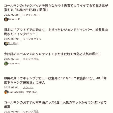
コールマンのバックパックを買うなら今！先着でカワイイてるてる坊主が
貰える「SUNNY FAIR」開催！
2022.09.26
ファッション
Makoto.K
日本の「アウトドアの始まり」を担ったレジェンドキャンパー、油井昌由
樹さんにインタビュー！
2022.09.22
ライフスタイル
池上隆太
大好評のコールマンのソロテント！まだまだ続く進化と人気の理由！
2022.07.14
キャンプ用品
maimama
線路の真下でキャンプデビューは意外に"アリ"！？駅徒歩10分、JR「高
架下キャンプ練習場」に潜入
2022.07.01
ノウハウ
hinata編集部 中西優花
コールマンのおすすめ車中泊グッズ6選！人気のマットからランタンまで
厳選
2022.06.05
キャンプ用品