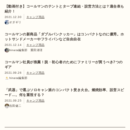
【動画付き】コールマンのテントとタープ連結・設営方法とは？適合表も
紹介！
2021.12.30
キャンプ用品
オダギリ
コールマンの新商品「ダブルパンクッカー」はコンパクトなのに優秀。ホ
ットサンドメーカーやフライパンなど自由自在
2021.12.14
キャンプ用品
hinata編集部 重田渚瑳
コールマン社員が推薦！脱・初心者のためにファミリーが買うべき7つの
ギア
2021.09.26
キャンプ用品
hinata編集部
「武器」で選ぶソロキャン派のコンパクト焚き火台。燃焼効率、設営スピ
ード…。何を重視する？
2021.09.25
キャンプ用品
吉田健二