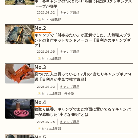
ボ！冬キャンプの“火まわり”を担う限定K3クッキングス
トーブが登場
2026.08.02
キャンプ用品
hinata編集部
No.
2
キャンプで「財布みたい」が正解でした。人気職人ブラ
ンドの名作ホットサンドメーカー【目利きのキャンプギ
ア】
2026.08.05
キャンプ用品
hinata編集部
No.
3
見つけた人は買っている！7月の“当たりキャンプギア”4
選【目利きが本気で推す逸品】
2026.08.03
キャンプ用品
hinata編集部 舟橋愛
No.
4
蚊取り線香、キャンプでまだ地面に置いてる？キャンパ
ーが感動した“小さな発明”とは
2026.07.25
キャンプ用品
hinata編集部
No.
5