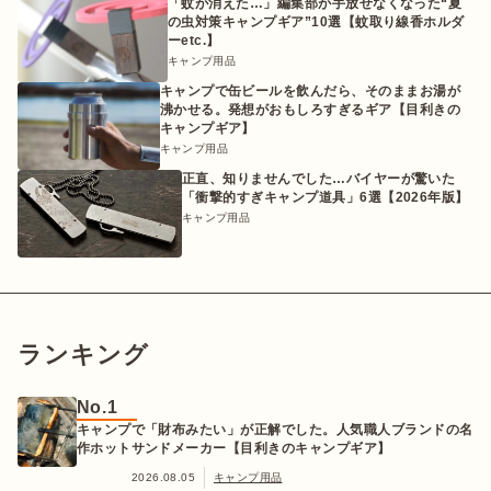
「蚊が消えた…」編集部が手放せなくなった“夏
の虫対策キャンプギア”10選【蚊取り線香ホルダ
ーetc.】
キャンプ用品
キャンプで缶ビールを飲んだら、そのままお湯が
沸かせる。発想がおもしろすぎるギア【目利きの
キャンプギア】
キャンプ用品
正直、知りませんでした…バイヤーが驚いた
「衝撃的すぎキャンプ道具」6選【2026年版】
キャンプ用品
ランキング
No.1
キャンプで「財布みたい」が正解でした。人気職人ブランドの名
作ホットサンドメーカー【目利きのキャンプギア】
2026.08.05
キャンプ用品