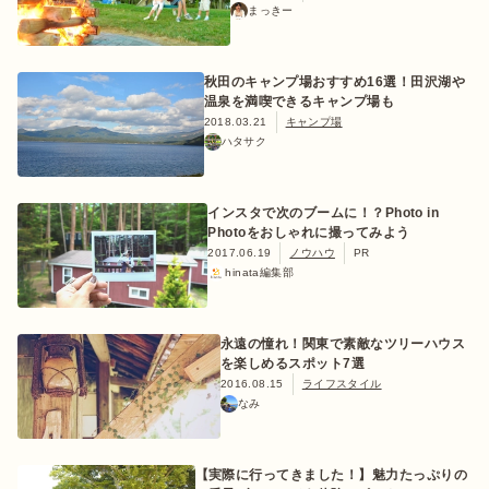
まっきー
秋田のキャンプ場おすすめ16選！田沢湖や
温泉を満喫できるキャンプ場も
2018.03.21
キャンプ場
ハタサク
インスタで次のブームに！？Photo in
Photoをおしゃれに撮ってみよう
2017.06.19
ノウハウ
PR
hinata編集部
永遠の憧れ！関東で素敵なツリーハウス
を楽しめるスポット7選
2016.08.15
ライフスタイル
なみ
【実際に行ってきました！】魅力たっぷりの