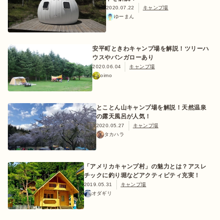
2020.07.22
キャンプ場
ゆーまん
安平町ときわキャンプ場を解説！ツリーハ
ウスやバンガローあり
2020.06.04
キャンプ場
oimo
とことん山キャンプ場を解説！天然温泉
の露天風呂が人気！
2020.05.27
キャンプ場
タカハラ
「アメリカキャンプ村」の魅力とは？アスレ
チックに釣り堀などアクティビティ充実！
2019.05.31
キャンプ場
オダギリ