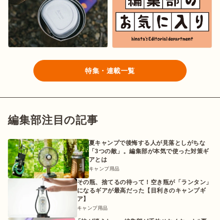
特集・連載一覧
編集部注目の記事
夏キャンプで後悔する人が見落としがちな
「3つの敵」。編集部が本気で使った対策ギ
アとは
キャンプ用品
その瓶、捨てるの待って！空き瓶が「ランタン」
になるギアが最高だった【目利きのキャンプギ
ア】
キャンプ用品