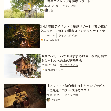
一番星ヴィレッジを体験レポート！
2016.04.01
キャンプ場
りお
3-4月春限定イベント！星野リゾート「夜の森ピ
クニック」で楽しむ週末ロマンチックナイト☆
2016.02.19
ライフスタイル
hinata編集部
全国のツリーハウスおすすめ19選！宿泊可能で
おしゃれな木の上の秘密基地
2016.01.28
ライフスタイル
hinataライター
【アウトドア初心者向け】キャンプデビュ
ーに最適！コテージ泊のススメ
2015.12.27
キャンプ場
いっせー