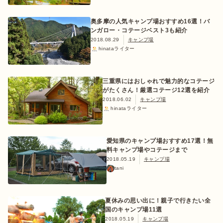
奥多摩の人気キャンプ場おすすめ16選！バ
ンガロー・コテージベスト3も紹介
2018.08.29
キャンプ場
hinataライター
三重県にはおしゃれで魅力的なコテージ
がたくさん！厳選コテージ12選を紹介
2018.06.02
キャンプ場
hinataライター
愛知県のキャンプ場おすすめ17選！無
料キャンプ場やコテージまで
2018.05.19
キャンプ場
tani
夏休みの思い出に！親子で行きたい全
国のキャンプ場11選
2018.05.19
キャンプ場