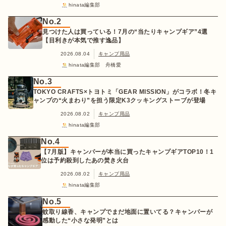
hinata編集部
No.2
見つけた人は買っている！7月の“当たりキャンプギア”4選
【目利きが本気で推す逸品】
2026.08.04
キャンプ用品
hinata編集部 舟橋愛
No.3
TOKYO CRAFTS×トヨトミ「GEAR MISSION」がコラボ！冬キ
ャンプの“火まわり”を担う限定K3クッキングストーブが登場
2026.08.02
キャンプ用品
hinata編集部
No.4
【7月版】キャンパーが本当に買ったキャンプギアTOP10！1
位は予約殺到したあの焚き火台
2026.08.02
キャンプ用品
hinata編集部
No.5
蚊取り線香、キャンプでまだ地面に置いてる？キャンパーが
感動した“小さな発明”とは