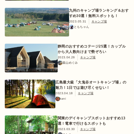
九州のキャンプ場ランキング＆おす
すめ30選！無料スポットも！
2023.05.31
キャンプ場
ともちゃん
おすすめ特集
静岡のおすすめコテージ25選！カップル
キャンプ用品
から大人数向けまで勢ぞろい
2023.04.26
キャンプ場
葉山めぐみ
キャンプ場
広島最大級「大鬼谷オートキャンプ場」の
料理
魅力！1日では遊び尽くせない！
2023.04.18
キャンプ場
tani
how to
関東のデイキャンプスポットおすすめ13
選！電車で行けるスポットも
初めての方
2023.03.30
キャンプ場