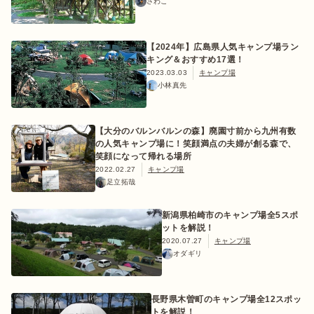
さわこ
【2024年】広島県人気キャンプ場ラン
キング＆おすすめ17選！
ログイン/会員登録
2023.03.03
キャンプ場
小林真先
【大分のバルンバルンの森】廃園寸前から九州有数
の人気キャンプ場に！笑顔満点の夫婦が創る森で、
笑顔になって帰れる場所
2022.02.27
キャンプ場
足立拓哉
マガジン
イベント
キャンプ場
レンタル
オンライン
新潟県柏崎市のキャンプ場全5スポ
検索
ショップ
ットを解説！
2020.07.27
キャンプ場
オダギリ
長野県木曽町のキャンプ場全12スポッ
トを解説！