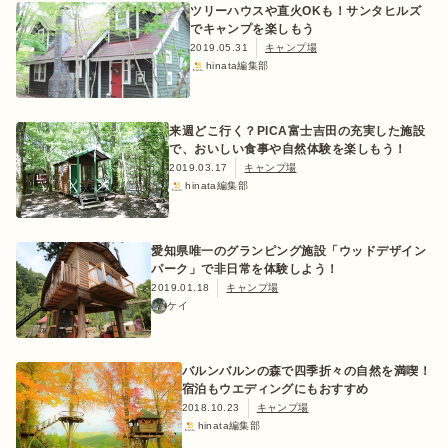
ツリーハウスや直火OKも！サンタヒルズ
でキャンプを楽しもう
2019.05.31
キャンプ場
hinata編集部
来週どこ行く？PICA富士吉田の充実した施設
で、おいしい食事や自然体験を楽しもう！
2019.03.17
キャンプ場
hinata編集部
愛知県唯一のグランピング施設「ウッドデザイン
パーク」で非日常を体験しよう！
2019.01.18
キャンプ場
ケイ
バルンバルンの森で四季折々の自然を満喫！
宿泊もウエディングにもおすすめ
2018.10.23
キャンプ場
hinata編集部