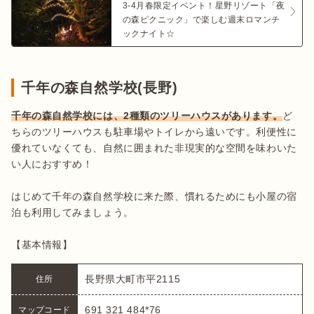
3-4月春限定イベント！星野リゾート「夜
の森ピクニック」で楽しむ週末ロマンチ
ックナイト☆
千年の森自然学校(長野)
千年の森自然学校には、2種類のツリーハウスがあります。
ど
ちらのツリーハウスも駐車場やトイレから遠いです。利便性に
優れていなくても、自然に囲まれた非現実的な空間を味わいた
い人におすすめ！

はじめて千年の森自然学校に来た際、慣れるためにも小屋の宿
泊も利用してみましょう。

【基本情報】
長野県大町市平2115
住所
691 321 484*76
マップコード