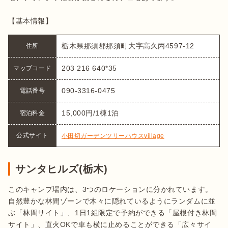
【基本情報】
栃木県那須郡那須町大字高久丙4597-12
住所
203 216 640*35
マップコード
090-3316-0475
電話番号
15,000円/1棟1泊
宿泊料金
公式サイト
小田切ガーデンツリーハウスvillage
サンタヒルズ(栃木)
このキャンプ場内は、3つのロケーションに分かれています。
自然豊かな林間ゾーンで木々に隠れているようにランダムに並
ぶ「林間サイト」、1日1組限定で予約ができる「屋根付き林間
サイト」、直火OKで車も横に止めることができる「広々サイ