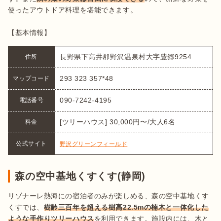
使ったアウトドア料理を堪能できます。

【基本情報】
長野県下高井郡野沢温泉村大字豊郷9254
住所
293 323 357*48
マップコード
090-7242-4195
電話番号
[ツリーハウス] 30,000円〜/大人6名
料金
公式サイト
野沢グリーンフィールド
森の空中基地くすくす(静岡)
リゾナーレ熱海にの宿泊者のみが楽しめる、森の空中基地くす
くすでは、
樹齢三百年を超える樹高22.5mの楠木と一体化した
ような手作りツリーハウス
を利用できます。施設内には、木と