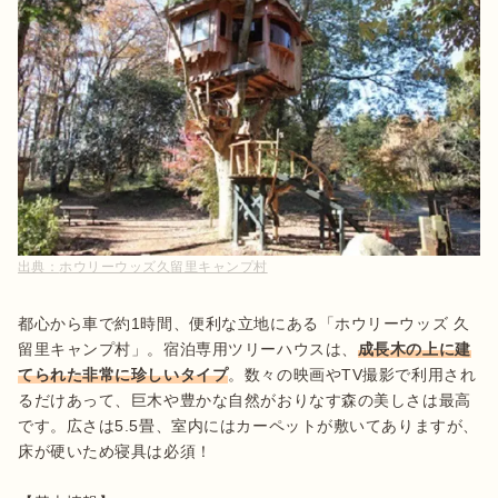
出典：
ホウリーウッズ久留里キャンプ村
都心から車で約1時間、便利な立地にある「ホウリーウッズ 久
留里キャンプ村」。宿泊専用ツリーハウスは、
成長木の上に建
てられた非常に珍しいタイプ
。数々の映画やTV撮影で利用され
るだけあって、巨木や豊かな自然がおりなす森の美しさは最高
です。広さは5.5畳、室内にはカーペットが敷いてありますが、
床が硬いため寝具は必須！
