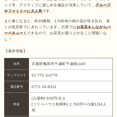
ンド等、アクティブに楽しめる施設が充実していて、
グループ
やファミリーに大人気
です。
また春になると、約30種類、1,500本の桜の花が咲き乱れ、多
くの花見客でにぎわっています。川原では
お花見をしながらバ
ーベキュー
もできるので、お花見が盛り上がること間違いな
し！

【基本情報】
京都府亀岡市千歳町千歳南山40
住所
52 775 110*76
マップコード
0771-24-6411
電話番号
[入場料] 550円/大人

[ツリーハウス利用料] 2,750円〜/1棟1日4人
料金
用