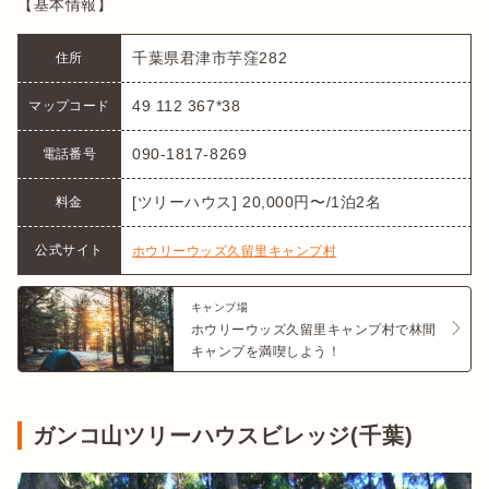
【基本情報】
千葉県君津市芋窪282
住所
49 112 367*38
マップコード
090-1817-8269
電話番号
[ツリーハウス] 20,000円〜/1泊2名
料金
公式サイト
ホウリーウッズ久留里キャンプ村
キャンプ場
ホウリーウッズ久留里キャンプ村で林間
キャンプを満喫しよう！
ガンコ山ツリーハウスビレッジ(千葉)