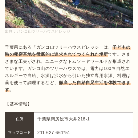
出典：
ガンコ山ツリーハウスビレッジ
千葉県にある「ガンコ山ツリーハウスビレッジ」は、
子どもの
時の秘密基地を徹底的に追求されてつくられた場所
です。さま
ざまな工夫がされ、ユニークなトムソーヤワールドが形成され
ています。ガンコ山のツリーハウスでは、電力は100％自然エ
ネルギーで自給、水源は沢水から引いた独立専用水源、料理は
薪を使って調理するなど、
徹底した自給自足生活を体験できま
す
。

【基本情報】
千葉県南房総市大井218-1
住所
211 627 661*51
マップコード