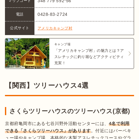
348 779 592*56
マップコード
0428-83-2724
電話
公式サイト
アメリカキャンプ村
キャンプ場
「アメリカキャンプ村」の魅力とは？ア
スレチックに釣り堀などアクティビティ
充実！
【関西】ツリーハウス4選
さくらツリーハウスのツリーハウス(京都)
京都府亀岡市にある七谷川野外活動センターには、
4名で利用
できる「さくらツリーハウス」があります
。付近にはバーベキ
ュー場やキャンプ場、本格的な木製アスレチックコースやグラ