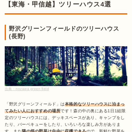
【東海・甲信越】ツリーハウス4選
野沢グリーンフィールドのツリーハウス
(長野)
出典：
nozawa green field
「野沢グリーンフィールド」は
本格的なツリーハウスに泊まっ
てみたい人におすすめの場所
です！森の中の奥にある1日1組限
定のツリーハウスには、デッキスペースがあり、キャンプをし
たり、バーベキューをしたり、いろいろな楽しみ方がありま
す。また
隣の畑の野菜は自由に収穫できる
ので、新鮮な野菜を