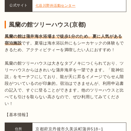
公式サイト
七谷川野外活動センター
風蘭の館ツリーハウス(京都)
風蘭の館は蒲井海水浴場まで徒歩1分のため、夏に人気がある
宿泊施設
です。夏場は海水浴以外にもシーカヤックの体験もで
きるため、アクティビティーを満喫したい人におすすめ！

風蘭の館ツリーハウスは大きなタブノキにつくられており、ツ
リーハウスからはきれいな蒲井海岸を一望できます。「龍神伝
説」をモーチフにしており、龍が天に昇るイメージでらせん階
段がついているのが印象的。宿泊はできませんが、利用申込書
の記入で、すぐに登ることができます。他のツリーハウスと比
べても引けを取らない高さなので、ぜひ利用してみてくださ
い！
【基本情報】
京都府京丹後市久美浜町蒲井518−1
住所