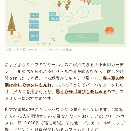
出典：
小田切ガーデンツリーハウスvillage
さまざまなタイプのツリーハウスに宿泊できる「小田切ガーデ
ン」。那須岳から流れるせせらぎの音を聞きながら、癒しの時
間をゆったりと過ごせる緑豊かなキャンプ場です。
春～夏の時
期は小川でホタルも見れ
、小川のほとりでバーベキューをした
り、沢ガニを捕まえたり、
思う存分川遊びも楽しめる
ので、フ
ァミリーにおすすめです。
広大な敷地の中にツリーハウスが22棟点在しています。1棟あ
たり4～5人で宿泊するのが目安となっており、どのツリーハウ
スも一律15,000円で宿泊可能。その他、バンガローやキャンプ
場、ドリンクや軽食が楽しめるカフェもあります。
