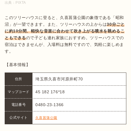
出典：
PIXTA
このツリーハウスに登ると、久喜菖蒲公園の象徴である「昭和
沼」が一望できます。また、ツリーハウスの上からは
30分ごと
に約10分間、軽快な音楽に合わせて吹き上がる噴水を眺めるこ
ともできる
ので子ども連れ家族におすすめ。ツリーハウスでの
宿泊はできませんが、入場料は無料ですので、気軽に楽しめま
す。

【基本情報】
埼玉県久喜市河原井町70
住所
45 182 176*18
マップコード
0480-23-1366
電話番号
公式サイト
久喜菖蒲公園