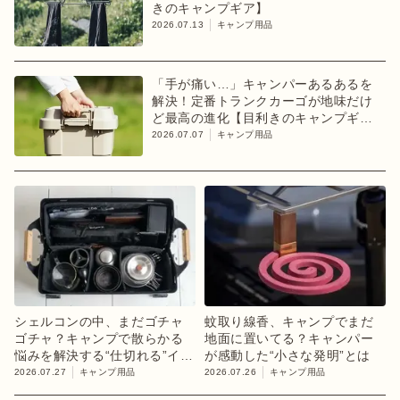
きのキャンプギア】
2026.07.13
キャンプ用品
「手が痛い…」キャンパーあるあるを
解決！定番トランクカーゴが地味だけ
ど最高の進化【目利きのキャンプギ
ア】
2026.07.07
キャンプ用品
シェルコンの中、まだゴチャ
蚊取り線香、キャンプでまだ
ゴチャ？キャンプで散らかる
地面に置いてる？キャンパー
悩みを解決する“仕切れる”イン
が感動した“小さな発明”とは
ナーケース
2026.07.27
キャンプ用品
2026.07.26
キャンプ用品