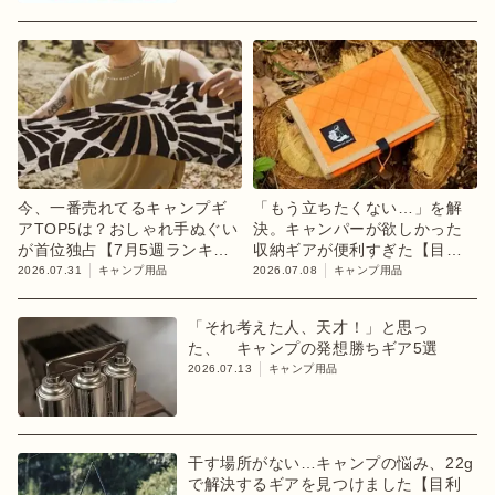
今、一番売れてるキャンプギ
「もう立ちたくない…」を解
アTOP5は？おしゃれ手ぬぐい
決。キャンパーが欲しかった
が首位独占【7月5週ランキン
収納ギアが便利すぎた【目利
グ】
きのキャンプギア】
2026.07.31
キャンプ用品
2026.07.08
キャンプ用品
「それ考えた人、天才！」と思っ
た、 キャンプの発想勝ちギア5選
2026.07.13
キャンプ用品
干す場所がない…キャンプの悩み、22g
で解決するギアを見つけました【目利