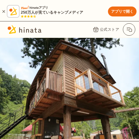
hinataアプリ
アプリで開く
250万人が見ているキャンプメディア
公式ストア