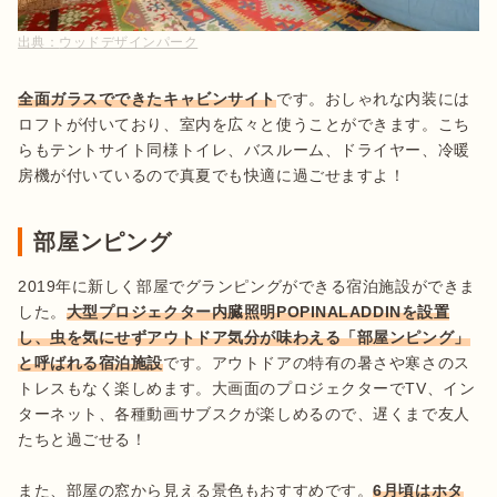
出典：
ウッドデザインパーク
全面ガラスでできたキャビンサイト
です。おしゃれな内装には
ロフトが付いており、室内を広々と使うことができます。こち
らもテントサイト同様トイレ、バスルーム、ドライヤー、冷暖
房機が付いているので真夏でも快適に過ごせますよ！
部屋ンピング
2019年に新しく部屋でグランピングができる宿泊施設ができま
した。
大型プロジェクター内臓照明POPINALADDINを設置
し、虫を気にせずアウトドア気分が味わえる「部屋ンピング」
と呼ばれる宿泊施設
です。アウトドアの特有の暑さや寒さのス
トレスもなく楽しめます。大画面のプロジェクターでTV、イン
ターネット、各種動画サブスクが楽しめるので、遅くまで友人
たちと過ごせる！

また、部屋の窓から見える景色もおすすめです。
6月頃はホタ