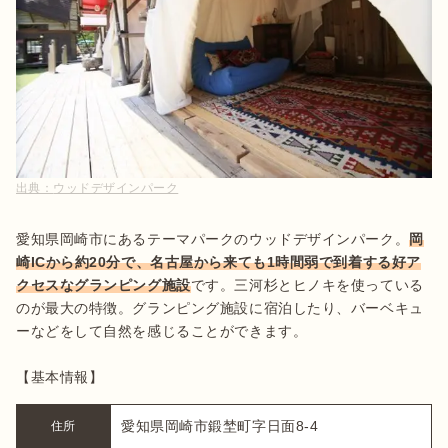
出典：
ウッドデザインパーク
愛知県岡崎市にあるテーマパークのウッドデザインパーク。
岡
崎ICから約20分で、名古屋から来ても1時間弱で到着する好ア
クセスなグランピング施設
です。三河杉とヒノキを使っている
のが最大の特徴。グランピング施設に宿泊したり、バーベキュ
ーなどをして自然を感じることができます。

【基本情報】
愛知県岡崎市鍛埜町字日面8-4
住所