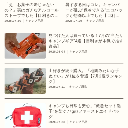
「え、お菓子の缶じゃない
暑すぎる日はコレ。キャンパ
の？」実はガチなアルコール
ーが選ぶ“保冷できる”エコバッ
ストーブでした【目利きのキ
グが想像以上でした【目利き
ャンプギア】
のキャンプギア】
2026.07.30
キャンプ用品
2026.07.16
キャンプ用品
見つけた人は買っている！7月の“当たり
キャンプギア”4選【目利きが本気で推す
逸品】
2026.08.04
キャンプ用品
山好きが続々購入。「地図みたいな手
ぬぐい」が1位を奪還【7月2週ランキン
グ】
2026.07.11
キャンプ用品
キャンプも日常も安心。“救急セット迷
子”を防ぐ77gのファーストエイドバッ
グ
2026.07.28
キャンプ用品