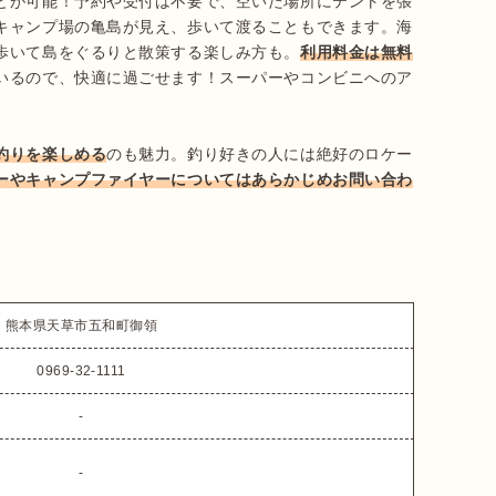
とが可能！予約や受付は不要で、空いた場所にテントを張
キャンプ場の亀島が見え、歩いて渡ることもできます。海
歩いて島をぐるりと散策する楽しみ方も。
利用料金は無料
いるので、快適に過ごせます！スーパーやコンビニへのア
釣りを楽しめる
のも魅力。釣り好きの人には絶好のロケー
ーやキャンプファイヤーについてはあらかじめお問い合わ
熊本県天草市五和町御領
0969-32-1111
-
-