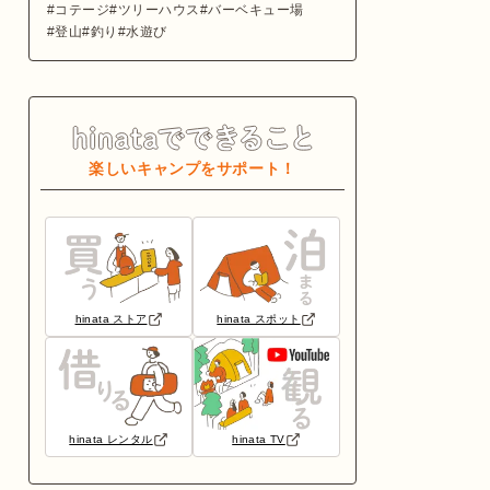
コテージ
ツリーハウス
バーベキュー場
登山
釣り
水遊び
楽しいキャンプをサポート！
hinata ストア
hinata スポット
hinata レンタル
hinata TV