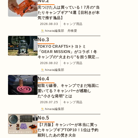
No.
2
見つけた人は買っている！7月の“当
たりキャンプギア”4選【目利きが本
気で推す逸品】
2026.08.03
キャンプ用品
hinata編集部 舟橋愛
No.
3
TOKYO CRAFTS×トヨトミ
「GEAR MISSION」がコラボ！冬
キャンプの“火まわり”を担う限定
K3クッキングストーブが登場
2026.08.02
キャンプ用品
hinata編集部
No.
4
蚊取り線香、キャンプでまだ地面に
置いてる？キャンパーが感動し
た“小さな発明”とは
2026.07.25
キャンプ用品
hinata編集部
No.
5
【7月版】キャンパーが本当に買っ
たキャンプギアTOP10！1位は予約
殺到したあの焚き火台