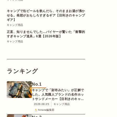
キャンプで缶ビールを飲んだら、そのままお湯が沸か
せる。発想がおもしろすぎるギア【目利きのキャンプ
ギア】
キャンプ用品
正直、知りませんでした…バイヤーが驚いた「衝撃的
すぎキャンプ道具」6選【2026年版】
キャンプ用品
ランキング
No.
1
キャンプで「財布みたい」が正解で
した。人気職人ブランドの名作ホッ
トサンドメーカー【目利きのキャン
プギア】
2026.08.05
キャンプ用品
hinata編集部