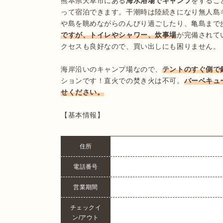
熊本県天草市にある
海水浴場でキャンプ
をするこ
って宿泊できます。干潮時は陸続きになり無人島
や島を眺めながらのんびり過ごしたり、亀島まで
ですが、トイレやシャワー、炊事場
が完備されて
クセスも良好なので、買い出しにも困りません。

海岸沿いのキャンプ場なので、
テントのすぐ側で
ションです！直火での焚き火は不可。
バーベキュ
【基本情報】
住所
電話番号
営業期間
チェックイ
ン/アウト