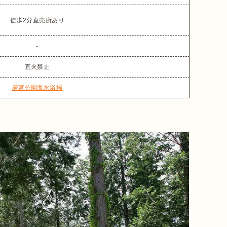
徒歩2分直売所あり
-
直火禁止
若宮公園海水浴場