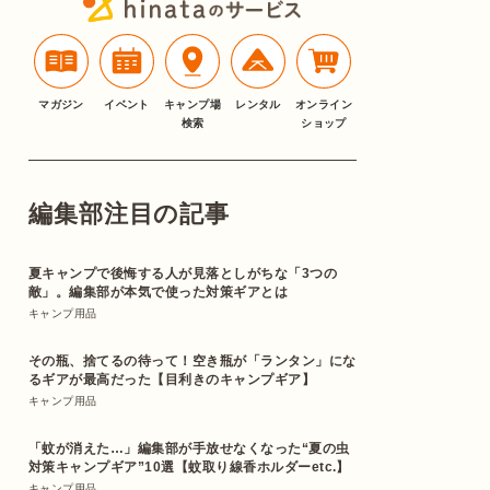
マガジン
イベント
キャンプ場
レンタル
オンライン
検索
ショップ
編集部注目の記事
夏キャンプで後悔する人が見落としがちな「3つの
敵」。編集部が本気で使った対策ギアとは
キャンプ用品
その瓶、捨てるの待って！空き瓶が「ランタン」にな
るギアが最高だった【目利きのキャンプギア】
キャンプ用品
「蚊が消えた…」編集部が手放せなくなった“夏の虫
対策キャンプギア”10選【蚊取り線香ホルダーetc.】
キャンプ用品