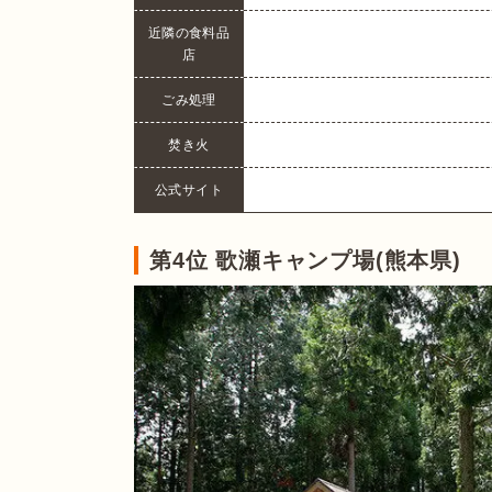
近隣の食料品
店
ごみ処理
焚き火
公式サイト
第4位 歌瀬キャンプ場(熊本県)