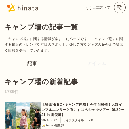
公式ストア
キャンプ場の記事一覧
「キャンプ場」に関する情報が集まったページです。「キャンプ場」に関
する最近のトレンドや注目のスポット、楽しみ方やグッズの紹介まで幅広
く情報を提供していきます。
記事
アイテム
キャンプ場の新着記事
公式App
Twitter
Instagram
LINE
1739件
【登山×BBQ×キャンプ体験】今年も開催！人気イ
ンフルエンサーと過ごすスペシャルツアー【6/20〜
公式オンラインストア
21 in 川俣町】
2026.05.01
ライフスタイル
PR
hinata編集部