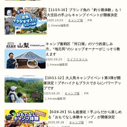
【11/15-16】ブランド魚の「釣り堀体験」も！
大注目の手ぶらキャンプイベントが開催決定
2025.10.03
キャンプ場
PR
hinata編集部
おすすめ特集
キャンプ激戦区「河口湖」のツウ的楽しみ
キャンプ用品
方。“地元民”のショップオーナーがこっそり教
えます
2025.09.25
ライフスタイル
キャンプ場
hinata編集部
【10/11-12】大人気キャンプイベント第3弾が開
料理
催決定！プチハイクもプラスでさらにパワーアッ
プです
2025.08.25
キャンプ場
PR
hinata編集部
how to
【6/28-29】SLも超接近！手ぶらだから楽しめ
る「おもてなし体験キャンプ」が開催決定
初めての方
2025.05.29
キャンプ場
PR