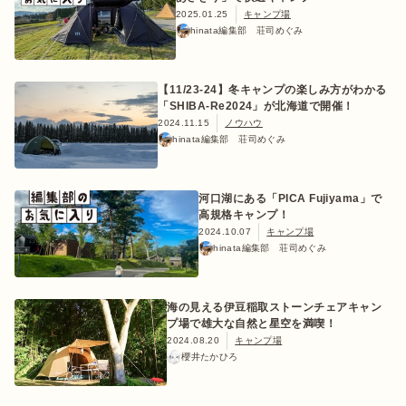
2025.01.25
キャンプ場
hinata編集部 荘司めぐみ
【11/23-24】冬キャンプの楽しみ方がわかる
「SHIBA-Re2024」が北海道で開催！
2024.11.15
ノウハウ
hinata編集部 荘司めぐみ
河口湖にある「PICA Fujiyama」で
高規格キャンプ！
2024.10.07
キャンプ場
hinata編集部 荘司めぐみ
海の見える伊豆稲取ストーンチェアキャン
プ場で雄大な自然と星空を満喫！
2024.08.20
キャンプ場
櫻井たかひろ