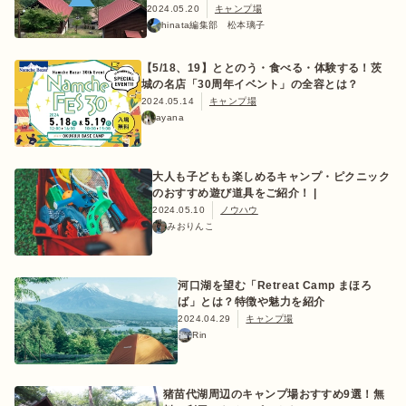
2024.05.20
キャンプ場
hinata編集部 松本璃子
【5/18、19】ととのう・食べる・体験する！茨
城の名店「30周年イベント」の全容とは？
2024.05.14
キャンプ場
ayana
大人も子どもも楽しめるキャンプ・ピクニック
のおすすめ遊び道具をご紹介！ |
2024.05.10
ノウハウ
みおりんこ
河口湖を望む「Retreat Camp まほろ
ば」とは？特徴や魅力を紹介
2024.04.29
キャンプ場
Rin
猪苗代湖周辺のキャンプ場おすすめ9選！無