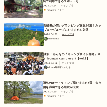
料で利用できるスポットも
2024.04.24
キャンプ場
hinataライター
淡路島の安いグランピング施設10選！カッ
プルやグループにおすすめを厳選
2024.04.22
キャンプ場
maimama
注目！みんなの「キャンプサイト拝見」＠
shiromani camp event【vol.1】
2024.04.22
キャンプ場
hinata編集部 おとも
福島のオートキャンプ場おすすめ6選！大自
然を満喫できる施設が充実
2024.04.20
キャンプ場
hinataライター