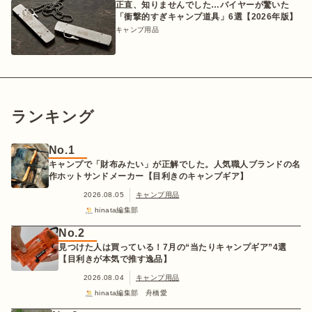
正直、知りませんでした…バイヤーが驚いた
「衝撃的すぎキャンプ道具」6選【2026年版】
キャンプ用品
ランキング
No.1
キャンプで「財布みたい」が正解でした。人気職人ブランドの名
作ホットサンドメーカー【目利きのキャンプギア】
2026.08.05
キャンプ用品
hinata編集部
No.2
見つけた人は買っている！7月の“当たりキャンプギア”4選
【目利きが本気で推す逸品】
2026.08.04
キャンプ用品
hinata編集部 舟橋愛