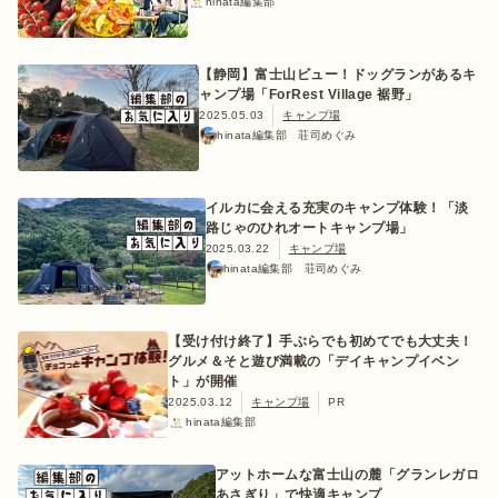
hinata編集部
【静岡】富士山ビュー！ドッグランがあるキ
ャンプ場「ForRest Village 裾野」
ログイン/会員登録
2025.05.03
キャンプ場
hinata編集部 荘司めぐみ
イルカに会える充実のキャンプ体験！「淡
路じゃのひれオートキャンプ場」
2025.03.22
キャンプ場
hinata編集部 荘司めぐみ
マガジン
イベント
キャンプ場
レンタル
オンライン
【受け付け終了】手ぶらでも初めてでも大丈夫！
検索
ショップ
グルメ＆そと遊び満載の「デイキャンプイベン
ト」が開催
2025.03.12
キャンプ場
PR
hinata編集部
アットホームな富士山の麓「グランレガロ
あさぎり」で快適キャンプ