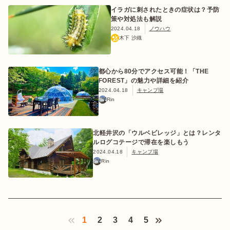
イラガに刺されたときの症状は？予防
策や対処法も解説
2024.04.18
ノウハウ
木下 沙織
都心から80分でアクセス可能！「THE
FOREST」の魅力や詳細を紹介
2024.04.18
キャンプ場
Rin
北軽井沢の「ウルベビレッジ」とは？レンタ
ルログコテージで滞在を楽しもう
2024.04.18
キャンプ場
Rin
1
2
3
4
5
‹ Prev