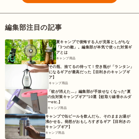
編集部注目の記事
夏キャンプで後悔する人が見落としがちな
「3つの敵」。編集部が本気で使った対策ギ
アとは
キャンプ用品
その瓶、捨てるの待って！空き瓶が「ランタン」
になるギアが最高だった【目利きのキャンプギ
ア】
キャンプ用品
「蚊が消えた…」編集部が手放せなくなった“夏
の虫対策キャンプギア”10選【蚊取り線香ホルダ
ーetc.】
キャンプ用品
キャンプで缶ビールを飲んだら、そのままお湯が
沸かせる。発想がおもしろすぎるギア【目利きの
キャンプギア】
キャンプ用品