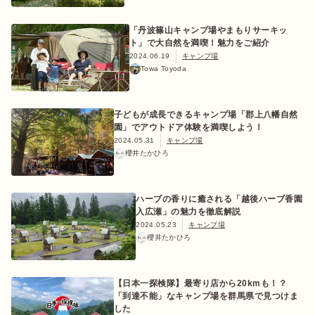
「丹波篠山キャンプ場やまもりサーキッ
ト」で大自然を満喫！魅力をご紹介
2024.06.19
キャンプ場
Towa Toyoda
子どもが成長できるキャンプ場「郡上八幡自然
園」でアウトドア体験を満喫しよう！
2024.05.31
キャンプ場
櫻井たかひろ
ハーブの香りに癒される「越後ハーブ香園
入広瀬」の魅力を徹底解説
2024.05.23
キャンプ場
櫻井たかひろ
【日本一探検隊】最寄り店から20kmも！？
「到達不能」なキャンプ場を群馬県で見つけま
した