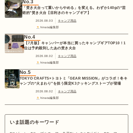
No.3
「焚き火台って重いからやめる」を変える。わずか140gの“芸
術的”焚き火台【目利きのキャンプギア】
2026.08.03
キャンプ用品
hinata編集部
No.4
【7月版】キャンパーが本当に買ったキャンプギアTOP10！1
位は予約殺到したあの焚き火台
2026.08.02
キャンプ用品
hinata編集部
No.5
TOKYO CRAFTS×トヨトミ「GEAR MISSION」がコラボ！冬キ
ャンプの“火まわり”を担う限定K3クッキングストーブが登場
2026.08.02
キャンプ用品
hinata編集部
いま話題のキーワード