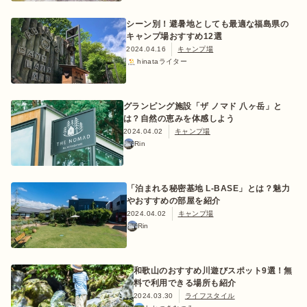
シーン別！避暑地としても最適な福島県の
キャンプ場おすすめ12選
2024.04.16
キャンプ場
hinataライター
おすすめ特集
グランピング施設「ザ ノマド 八ヶ岳」と
キャンプ用品
は？自然の恵みを体感しよう
2024.04.02
キャンプ場
Rin
キャンプ場
「泊まれる秘密基地 L-BASE」とは？魅力
料理
やおすすめの部屋を紹介
2024.04.02
キャンプ場
Rin
how to
和歌山のおすすめ川遊びスポット9選！無
料で利用できる場所も紹介
初めての方
2024.03.30
ライフスタイル