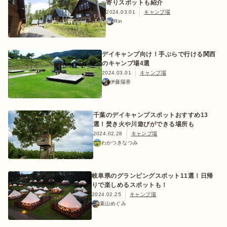
寄りスポットも紹介
2024.03.01
キャンプ場
Rin
デイキャンプ向け！手ぶらで行ける関西
のキャンプ場4選
2024.03.01
キャンプ場
伊藤陽香
千葉のデイキャンプスポットおすすめ13
選！焚き火や川遊びができる場所も
2024.02.28
キャンプ場
わかつきなつみ
岐阜県のグランピングスポット11選！日帰
りで楽しめるスポットも！
2024.02.25
キャンプ場
葉山めぐみ