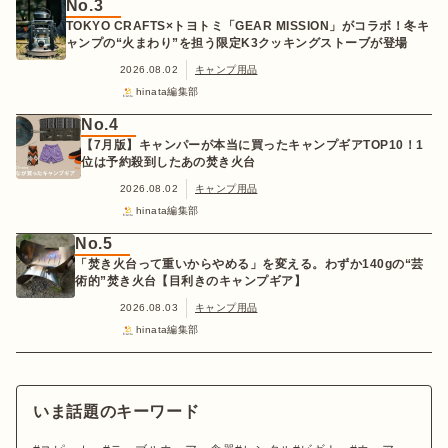
No.3
TOKYO CRAFTS×トヨトミ「GEAR MISSION」がコラボ！冬キ
ャンプの“火まわり”を担う限定K3クッキングストーブが登場
2026.08.02
キャンプ用品
hinata編集部
No.4
【7月版】キャンパーが本当に買ったキャンプギアTOP10！1
位は予約殺到したあの焚き火台
2026.08.02
キャンプ用品
hinata編集部
No.5
「焚き火台って重いからやめる」を変える。わずか140gの“芸
術的”焚き火台【目利きのキャンプギア】
2026.08.03
キャンプ用品
hinata編集部
いま話題のキーワード