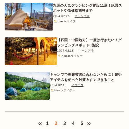
九州の人気グランピング施設11選！絶景ス
ポットや低価格施設まで
2024.02.25
キャンプ場
hinataライター
【四国・中国地方】一度は行きたい！グ
ランピングスポット8施設
2024.02.18
キャンプ場
hinataライター
キャンプで盗難被害に合わないために！鍵や
アイテムを使った対策＆すぐできること
2024.02.18
ノウハウ
hinataライター
1
2
3
4
5