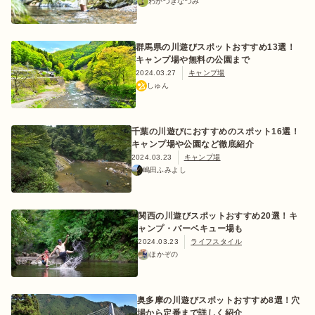
わかつきなつみ
群馬県の川遊びスポットおすすめ13選！
キャンプ場や無料の公園まで
ログイン/会員登録
2024.03.27
キャンプ場
しゅん
千葉の川遊びにおすすめのスポット16選！
キャンプ場や公園など徹底紹介
2024.03.23
キャンプ場
嶋田ふみよし
マガジン
イベント
キャンプ場
レンタル
オンライン
関西の川遊びスポットおすすめ20選！キ
検索
ショップ
ャンプ・バーベキュー場も
2024.03.23
ライフスタイル
ほかぞの
奥多摩の川遊びスポットおすすめ8選！穴
場から定番まで詳しく紹介