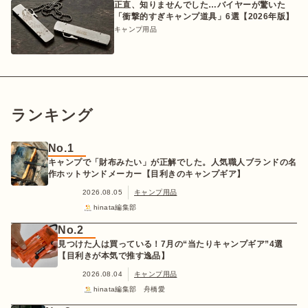
正直、知りませんでした…バイヤーが驚いた
「衝撃的すぎキャンプ道具」6選【2026年版】
キャンプ用品
ランキング
No.1
キャンプで「財布みたい」が正解でした。人気職人ブランドの名
作ホットサンドメーカー【目利きのキャンプギア】
2026.08.05
キャンプ用品
hinata編集部
No.2
見つけた人は買っている！7月の“当たりキャンプギア”4選
【目利きが本気で推す逸品】
2026.08.04
キャンプ用品
hinata編集部 舟橋愛