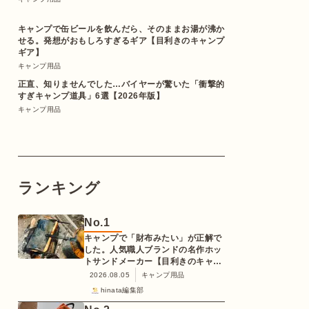
キャンプで缶ビールを飲んだら、そのままお湯が沸か
せる。発想がおもしろすぎるギア【目利きのキャンプ
ギア】
キャンプ用品
正直、知りませんでした…バイヤーが驚いた「衝撃的
すぎキャンプ道具」6選【2026年版】
キャンプ用品
ランキング
No.
1
キャンプで「財布みたい」が正解で
した。人気職人ブランドの名作ホッ
トサンドメーカー【目利きのキャン
プギア】
2026.08.05
キャンプ用品
hinata編集部