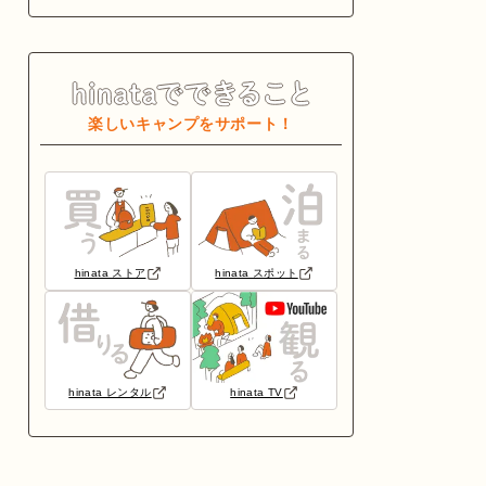
楽しいキャンプをサポート！
hinata ストア
hinata スポット
hinata レンタル
hinata TV