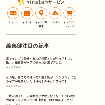
マガジン
イベント
キャンプ場
レンタル
オンライン
検索
ショップ
編集部注目の記事
夏キャンプで後悔する人が見落としがちな「3つの
敵」。編集部が本気で使った対策ギアとは
キャンプ用品
その瓶、捨てるの待って！空き瓶が「ランタン」にな
るギアが最高だった【目利きのキャンプギア】
キャンプ用品
「蚊が消えた…」編集部が手放せなくなった“夏の虫
対策キャンプギア”10選【蚊取り線香ホルダーetc.】
キャンプ用品