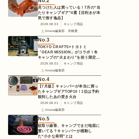
No.
2
見つけた人は買っている！7月の“当
たりキャンプギア”4選【目利きが本
気で推す逸品】
2026.08.03
キャンプ用品
hinata編集部 舟橋愛
No.
3
TOKYO CRAFTS×トヨトミ
「GEAR MISSION」がコラボ！冬
キャンプの“火まわり”を担う限定
K3クッキングストーブが登場
2026.08.02
キャンプ用品
hinata編集部
No.
4
【7月版】キャンパーが本当に買っ
たキャンプギアTOP10！1位は予約
殺到したあの焚き火台
2026.08.01
キャンプ用品
hinata編集部
No.
5
蚊取り線香、キャンプでまだ地面に
置いてる？キャンパーが感動し
た“小さな発明”とは