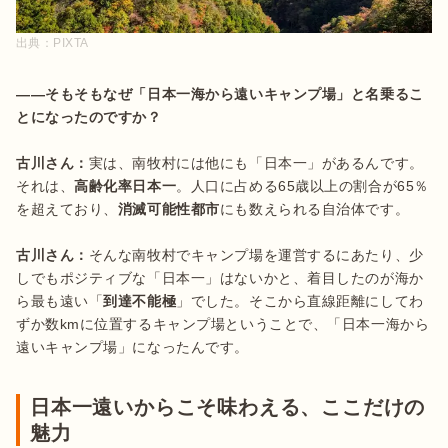
出典：
PIXTA
――そもそもなぜ「日本一海から遠いキャンプ場」と名乗るこ
とになったのですか？
古川さん：
実は、南牧村には他にも「日本一」があるんです。
それは、
高齢化率日本一
。人口に占める65歳以上の割合が65％
を超えており、
消滅可能性都市
にも数えられる自治体です。

古川さん：
そんな南牧村でキャンプ場を運営するにあたり、少
しでもポジティブな「日本一」はないかと、着目したのが海か
ら最も遠い「
到達不能極
」でした。そこから直線距離にしてわ
ずか数kmに位置するキャンプ場ということで、「日本一海から
遠いキャンプ場」になったんです。
日本一遠いからこそ味わえる、ここだけの
魅力