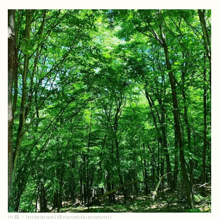
出典：
Instagram(@nanmokunomori)