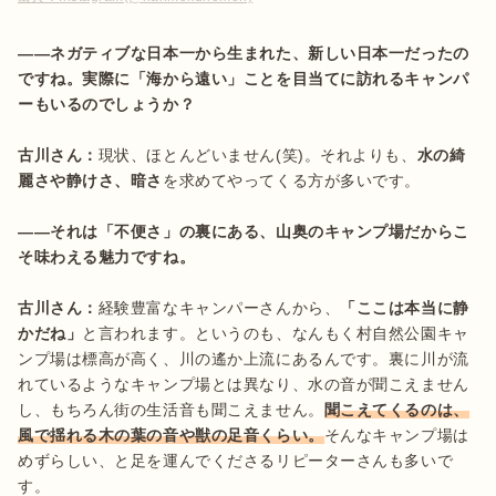
――ネガティブな日本一から生まれた、新しい日本一だったの
ですね。実際に「海から遠い」ことを目当てに訪れるキャンパ
ーもいるのでしょうか？
古川さん：
現状、ほとんどいません(笑)。それよりも、
水の綺
麗さや静けさ、暗さ
を求めてやってくる方が多いです。

――それは「不便さ」の裏にある、山奥のキャンプ場だからこ
そ味わえる魅力ですね。
古川さん：
経験豊富なキャンパーさんから、
「ここは本当に静
かだね」
と言われます。というのも、なんもく村自然公園キャ
ンプ場は標高が高く、川の遙か上流にあるんです。裏に川が流
れているようなキャンプ場とは異なり、水の音が聞こえません
し、もちろん街の生活音も聞こえません。
聞こえてくるのは、
風で揺れる木の葉の音や獣の足音くらい。
そんなキャンプ場は
めずらしい、と足を運んでくださるリピーターさんも多いで
す。