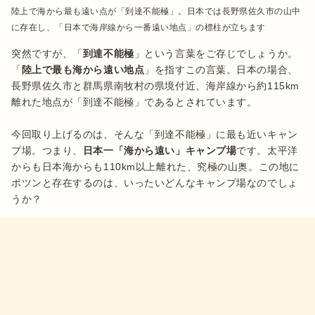
陸上で海から最も遠い点が「到達不能極」。日本では長野県佐久市の山中
に存在し、「日本で海岸線から一番遠い地点」の標柱が立ちます
突然ですが、「
到達不能極
」という言葉をご存じでしょうか。
「
陸上で最も海から遠い地点
」を指すこの言葉。日本の場合、
長野県佐久市と群馬県南牧村の県境付近、海岸線から約115km
離れた地点が「到達不能極」であるとされています。

今回取り上げるのは、そんな「到達不能極」に最も近いキャン
プ場。つまり、
日本一「海から遠い」キャンプ場
です。太平洋
からも日本海からも110km以上離れた、究極の山奥。この地に
ポツンと存在するのは、いったいどんなキャンプ場なのでしょ
うか？