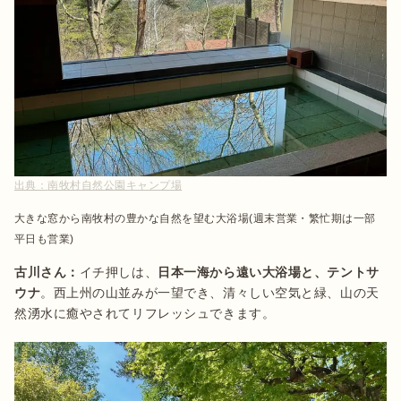
出典：
南牧村自然公園キャンプ場
大きな窓から南牧村の豊かな自然を望む大浴場(週末営業・繁忙期は一部
平日も営業)
古川さん：
イチ押しは、
日本一海から遠い大浴場と、テントサ
ウナ
。西上州の山並みが一望でき、清々しい空気と緑、山の天
然湧水に癒やされてリフレッシュできます。