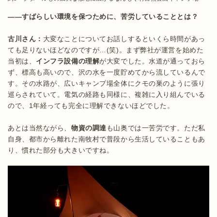
――すばらしい環境を保つために、苦労していることとは？
古川さん：
大変なことについてお話しするといくら時間があっ
ても足りないほどなのですが…(笑)。まず弊社が運営を始めた
当初は、
インフラ設備の理解
が大変でした。水道が通っておら
ず、標高も高いので、沢の水を一度貯めてから流しているんで
す。その水路が、広いキャンプ場全体にクモの巣のように張り
巡らされていて。電気の経路も同様に、複雑に入り組んでいる
ので、1年経っても完全に理解できないほどでした。

あとは当然ながら、
物資の調達
も山奥では一苦労です。ただ私
自身、都市から離れた南牧村で普段から生活していることもあ
り、慣れた部分も大きいですね。