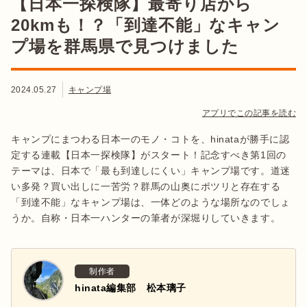
【日本一探検隊】最寄り店から
20kmも！？「到達不能」なキャン
プ場を群馬県で見つけました
2024.05.27
キャンプ場
アプリでこの記事を読む
キャンプにまつわる日本一のモノ・コトを、hinataが勝手に認
定する連載【日本一探検隊】がスタート！記念すべき第1回の
テーマは、日本で「最も到達しにくい」キャンプ場です。道迷
い多発？買い出しに一苦労？群馬の山奥にポツリと存在する
「到達不能」なキャンプ場は、一体どのような場所なのでしょ
うか。自称・日本一ハンターの筆者が深堀りしていきます。
制作者
hinata編集部 松本璃子