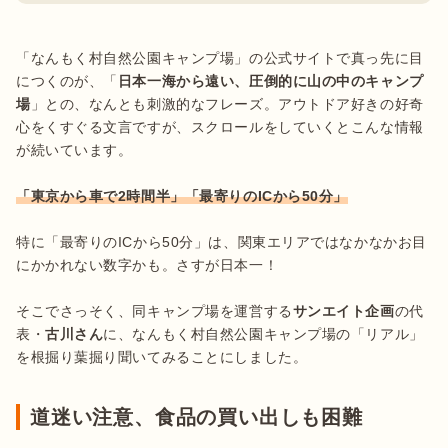
「なんもく村自然公園キャンプ場」の公式サイトで真っ先に目
につくのが、「
日本一海から遠い、圧倒的に山の中のキャンプ
場
」との、なんとも刺激的なフレーズ。アウトドア好きの好奇
心をくすぐる文言ですが、スクロールをしていくとこんな情報
が続いています。

「東京から車で2時間半」「最寄りのICから50分」
特に「最寄りのICから50分」は、関東エリアではなかなかお目
にかかれない数字かも。さすが日本一！

そこでさっそく、同キャンプ場を運営する
サンエイト企画
の代
表・
古川さん
に、なんもく村自然公園キャンプ場の「リアル」
を根掘り葉掘り聞いてみることにしました。
道迷い注意、食品の買い出しも困難