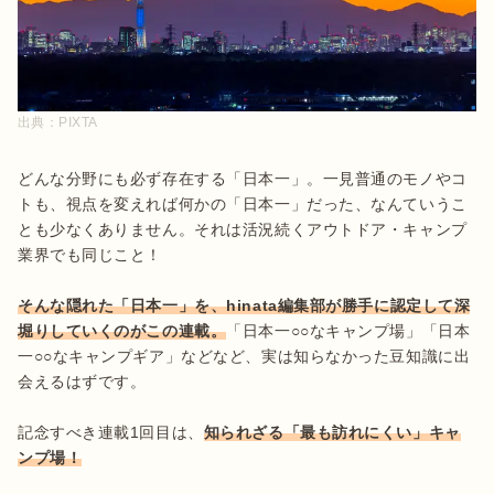
出典：
PIXTA
どんな分野にも必ず存在する「日本一」。一見普通のモノやコ
トも、視点を変えれば何かの「日本一」だった、なんていうこ
とも少なくありません。それは活況続くアウトドア・キャンプ
業界でも同じこと！

そんな隠れた「日本一」を、hinata編集部が勝手に認定して深
堀りしていくのがこの連載。
「日本一○○なキャンプ場」「日本
一○○なキャンプギア」などなど、実は知らなかった豆知識に出
会えるはずです。

記念すべき連載1回目は、
知られざる「最も訪れにくい」キャ
ンプ場！