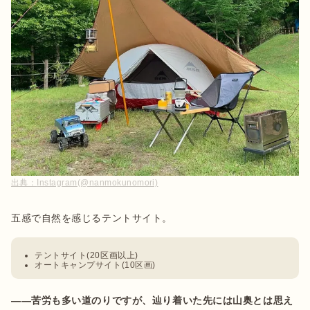
出典：
Instagram(@nanmokunomori)
テントサイト(20区画以上)
オートキャンプサイト(10区画)
――苦労も多い道のりですが、辿り着いた先には山奥とは思え