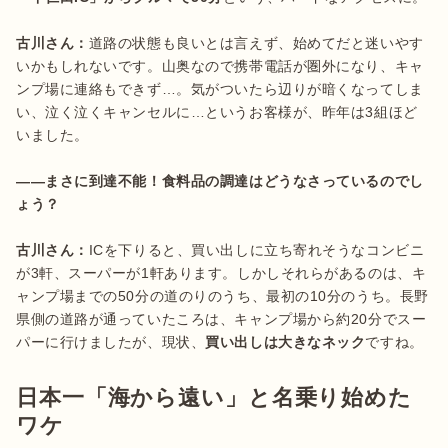
古川さん：
道路の状態も良いとは言えず、始めてだと迷いやす
いかもしれないです。山奥なので携帯電話が圏外になり、キャ
ンプ場に連絡もできず…。気がついたら辺りが暗くなってしま
い、泣く泣くキャンセルに…というお客様が、昨年は3組ほど
いました。

――まさに到達不能！食料品の調達はどうなさっているのでし
古川さん：
ICを下りると、買い出しに立ち寄れそうなコンビニ
が3軒、スーパーが1軒あります。しかしそれらがあるのは、キ
ャンプ場までの50分の道のりのうち、最初の10分のうち。長野
県側の道路が通っていたころは、キャンプ場から約20分でスー
パーに行けましたが、現状、
買い出しは大きなネック
ですね。
日本一「海から遠い」と名乗り始めた
ワケ