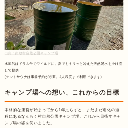
出典：
南牧村自然公園キャンプ場
水風呂はドラム缶でワイルドに。夏でもキリッと冷えた天然湧水を掛け流
しで提供

(テントサウナは事前予約が必要。4人程度まで利用できます)
キャンプ場への想い、これからの目標
本格的な運営が始まってから1年足らずと、まだまだ進化の過
程にあるなんもく村自然公園キャンプ場。これから目指すキャ
ンプ場の姿を伺いました。