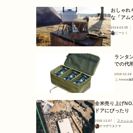
おしゃれ
な「アム
2019.03.05
ごーとく
ランタン
での代
2019.02.28
hinata
全米売り上げNO.
ドアにぴったり
2018.12.07
ファッショ
ヤマザワタクヤ