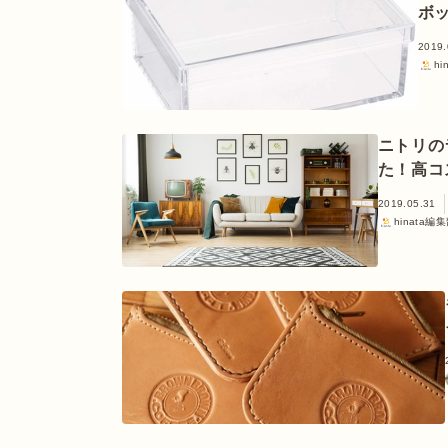
ボ
2019.
hi
ニトリの
た！高コ
2019.05.31
hinata編