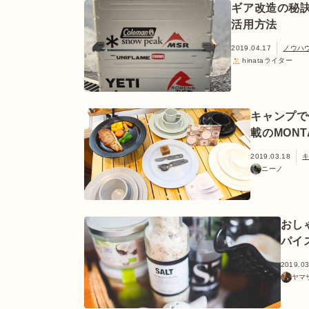
ギア改造の秘訣
活用方法
2019.04.17
ノウハ
hinataライター
キャンプで
載のMON
2019.03.18
ニーノ
おし
パイ
2019.03
ヤマ