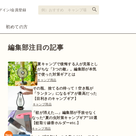
グイン/会員登録
初めての方
編集部注目の記事
夏キャンプで後悔する人が見落とし
がちな「3つの敵」。編集部が本気
で使った対策ギアとは
キャンプ用品
その瓶、捨てるの待って！空き瓶が
「ランタン」になるギアが最高だった
【目利きのキャンプギア】
キャンプ用品
「蚊が消えた…」編集部が手放せなく
なった“夏の虫対策キャンプギア”10選
【蚊取り線香ホルダーetc.】
キャンプ用品
New