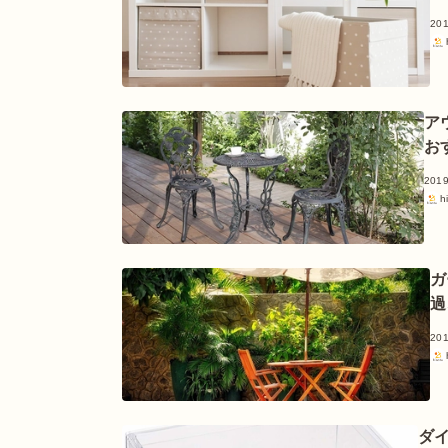
201
ア
お
2019
h
ガ
過
201
ダ