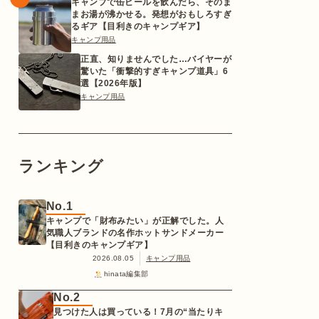
キャンプで缶ビールを飲んだら、そのま
まお湯が沸かせる。発想がおもしろすぎ
るギア【目利きのキャンプギア】
キャンプ用品
正直、知りませんでした…バイヤーが
驚いた「衝撃的すぎキャンプ道具」6
選【2026年版】
キャンプ用品
ランキング
No.1
キャンプで「財布みたい」が正解でした。人
気職人ブランドの名作ホットサンドメーカー
【目利きのキャンプギア】
2026.08.05
キャンプ用品
hinata編集部
No.2
見つけた人は買っている！7月の“当たりキ