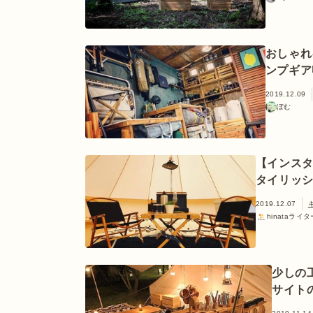
おしゃれ
ンプギア
2019.12.09
ぽむ
【インス
タイリッ
2019.12.07
hinataライタ
少しの
サイト