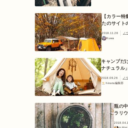
【カラー特
たのサイト
2018.11.28
ノ
Kuwa
キャンプだ
ナチュラル
2018.09.26
ノ
hinata編集部
瓶の
ラリ
2018.04.
古賀結