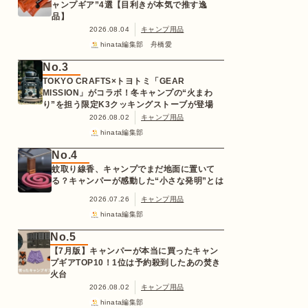
ャンプギア”4選【目利きが本気で推す逸
品】
2026.08.04
キャンプ用品
hinata編集部 舟橋愛
No.3
TOKYO CRAFTS×トヨトミ「GEAR
MISSION」がコラボ！冬キャンプの“火まわ
り”を担う限定K3クッキングストーブが登場
2026.08.02
キャンプ用品
hinata編集部
No.4
蚊取り線香、キャンプでまだ地面に置いて
る？キャンパーが感動した“小さな発明”とは
2026.07.26
キャンプ用品
hinata編集部
No.5
【7月版】キャンパーが本当に買ったキャン
プギアTOP10！1位は予約殺到したあの焚き
火台
2026.08.02
キャンプ用品
hinata編集部