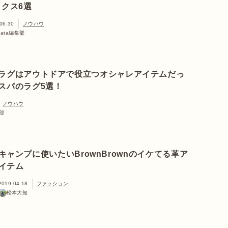
ックス6選
06.30
ノウハウ
nata編集部
ラグはアウトドアで役立つオシャレアイテムだっ
スパのラグ5選！
ノウハウ
集部
キャンプに使いたいBrownBrownのイケてる革ア
イテム
2019.04.18
ファッション
松本大知