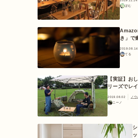
2019.11.14
ぽむ
Ama
き」で
2019.08.14
てる
【実証】お
リーズでレ
2019.08.02
ノウ
ニーノ
シ
ッ