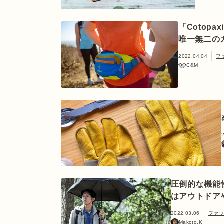
「Cotop
唯一無二の
2022.04.04
フ
C&M
圧倒的な機能
はアウトドア
2022.03.06
ファ
Makoto.K