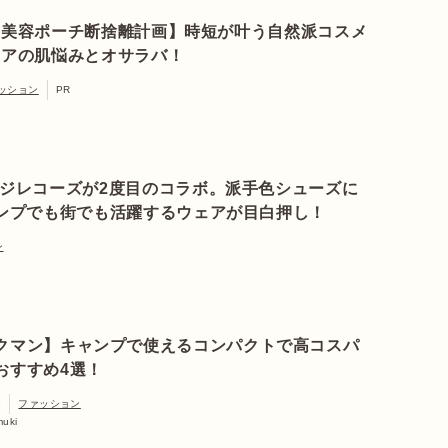
の美容ポーチ断捨離計画】時短が叶う自然派コスメ
ドアの肌悩みとオサラバ！
ッション
PR
ジレコーズが2度目のコラボ。派手色シューズに
ンプでも街でも活躍するウェアが目白押し！
ン
クマン】キャンプで使えるコンパクトで高コスパ
おすすめ4選！
9
ファッション
muki