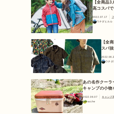
【全商品3
高コスパで
2022.07.17
ウチダヒカル
【全商
スパ抜
2022.06.
ウチダ
あの名作クーラ
キャンプの小物
2022.06.07
キャンプ
racche