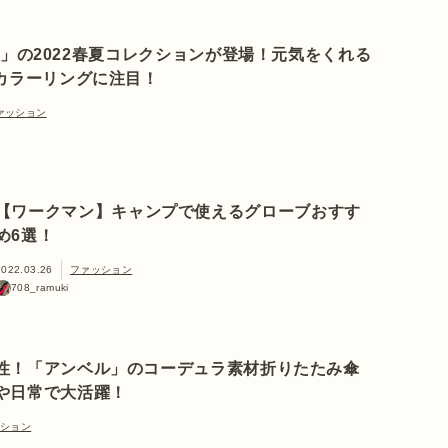
axi」の2022春夏コレクションが登場！元気をくれる
カラーリングに注目！
ァッション
【ワークマン】キャンプで使えるグローブおすす
め6選！
2022.03.26
ファッション
708_ramuki
性！「アンベル」のコーデュラ素材折りたたみ傘
や日常で大活躍！
ッション