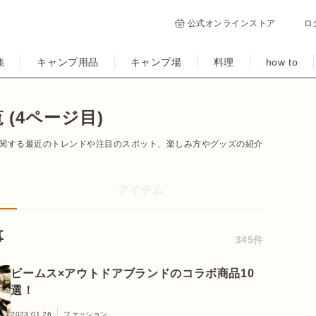
公式オンラインストア
ロ
集
キャンプ用品
キャンプ場
料理
how to
(4ページ目)
関する最近のトレンドや注目のスポット、楽しみ方やグッズの紹介
アイテム
事
345件
ビームス×アウトドアブランドのコラボ商品10
選！
2023.01.26
ファッション