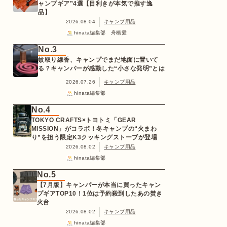
ャンプギア”4選【目利きが本気で推す逸
品】
2026.08.04
キャンプ用品
hinata編集部 舟橋愛
No.3
蚊取り線香、キャンプでまだ地面に置いて
る？キャンパーが感動した“小さな発明”とは
2026.07.26
キャンプ用品
hinata編集部
No.4
TOKYO CRAFTS×トヨトミ「GEAR
MISSION」がコラボ！冬キャンプの“火まわ
り”を担う限定K3クッキングストーブが登場
2026.08.02
キャンプ用品
hinata編集部
No.5
【7月版】キャンパーが本当に買ったキャン
プギアTOP10！1位は予約殺到したあの焚き
火台
2026.08.02
キャンプ用品
hinata編集部