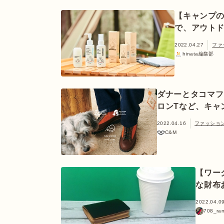
【キャンプ
で、アウト
2022.04.27
ファ
hinata編集部
ダナーとタコマフ
ロンTなど、キャ
2022.04.16
ファッショ
C&M
【ワー
な財布
2022.04.0
708_ra