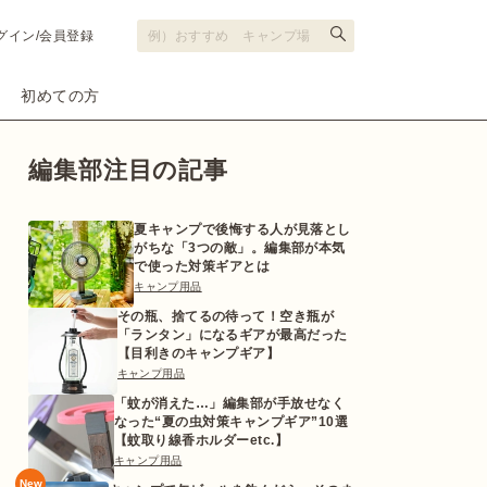
グイン/会員登録
初めての方
編集部注目の記事
夏キャンプで後悔する人が見落とし
がちな「3つの敵」。編集部が本気
で使った対策ギアとは
キャンプ用品
その瓶、捨てるの待って！空き瓶が
「ランタン」になるギアが最高だった
【目利きのキャンプギア】
キャンプ用品
「蚊が消えた…」編集部が手放せなく
なった“夏の虫対策キャンプギア”10選
【蚊取り線香ホルダーetc.】
キャンプ用品
New