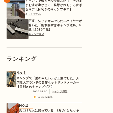
キャンプで缶ビールを飲んだら、そのま
まお湯が沸かせる。発想がおもしろすぎ
るギア【目利きのキャンプギア】
キャンプ用品
正直、知りませんでした…バイヤーが
驚いた「衝撃的すぎキャンプ道具」6
選【2026年版】
キャンプ用品
ランキング
No.1
キャンプで「財布みたい」が正解でした。人
気職人ブランドの名作ホットサンドメーカー
【目利きのキャンプギア】
2026.08.05
キャンプ用品
hinata編集部
No.2
見つけた人は買っている！7月の“当たりキ