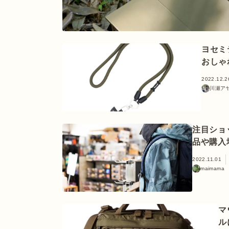
ヨセミ
おしゃ
2022.12.2
川瀬ア
注目ショッ
品や購入
2022.11.01
maimama
マ
ル