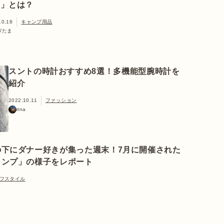
ュ」とは？
10.18
キャンプ用品
ぎたま
スントの時計おすすめ8選！多機能型腕時計を
紹介
2022.10.11
ファッション
rina
の下にダナー好きが集った週末！7月に開催された
ャンプ」の様子をレポート
フスタイル