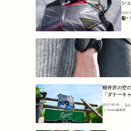
シ
2022.
す
軽井沢の空
「ダナーキ
2022.08.09
ライ
hinata編集部