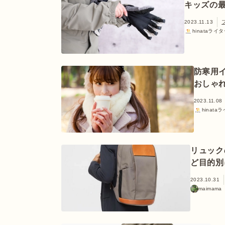
キッズの
2023.11.13
hinataライ
防寒用イ
おしゃ
2023.11.08
hinata
リュック
ど目的別
2023.10.31
maimama