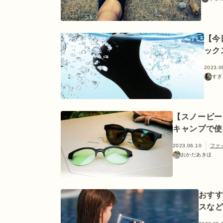
【今
ック
2023.0
すぎ
【スノーピー
キャンプで使
2023.06.10
ファ
おかだあきほ
おすす
スな