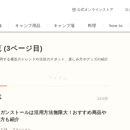
公式オンラインストア
ロ
集
キャンプ用品
キャンプ場
料理
how to
(3ページ目)
関する最近のトレンドや注目のスポット、楽しみ方やグッズの紹介
アイテム
事
345件
フガンストールは活用方法無限大！おすすめ商品や
き方も紹介
12.24
ファッション