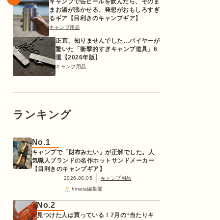
キャンプで缶ビールを飲んだら、そのま
まお湯が沸かせる。発想がおもしろすぎ
るギア【目利きのキャンプギア】
キャンプ用品
正直、知りませんでした…バイヤーが
驚いた「衝撃的すぎキャンプ道具」6
選【2026年版】
キャンプ用品
ランキング
No.1
キャンプで「財布みたい」が正解でした。人
気職人ブランドの名作ホットサンドメーカー
【目利きのキャンプギア】
2026.08.05
キャンプ用品
hinata編集部
No.2
見つけた人は買っている！7月の“当たりキ