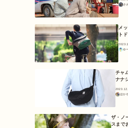
さ
メッ
トド
2023.
ゆ
チャ
ナナ
2023.12
ほか
ザ・ノ
スまで