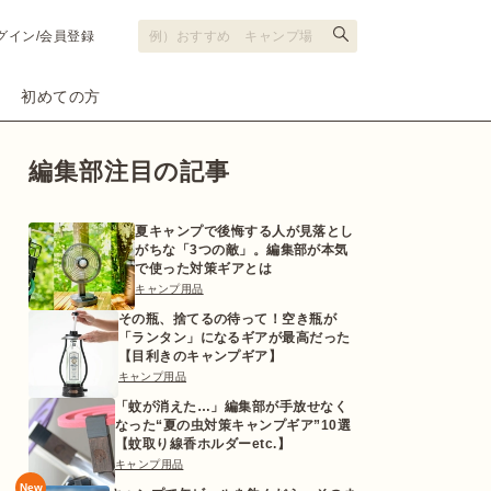
グイン/会員登録
初めての方
編集部注目の記事
夏キャンプで後悔する人が見落とし
がちな「3つの敵」。編集部が本気
で使った対策ギアとは
キャンプ用品
その瓶、捨てるの待って！空き瓶が
「ランタン」になるギアが最高だった
【目利きのキャンプギア】
キャンプ用品
「蚊が消えた…」編集部が手放せなく
なった“夏の虫対策キャンプギア”10選
【蚊取り線香ホルダーetc.】
キャンプ用品
New