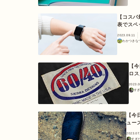
【コスパ
表でスペ
2023.09.11
わかつきな
【今
ロス
2023.0
す
【今
ュー
2023.07
すぎ