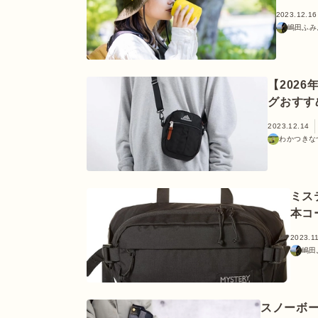
2023.12.16
嶋田ふみ
【202
グおすす
2023.12.14
わかつきな
ミス
本コ
2023.1
嶋田
スノーボー