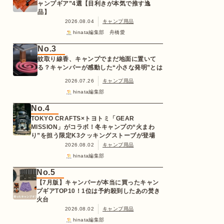
ャンプギア”4選【目利きが本気で推す逸
品】
2026.08.04
キャンプ用品
hinata編集部 舟橋愛
No.3
蚊取り線香、キャンプでまだ地面に置いて
る？キャンパーが感動した“小さな発明”とは
2026.07.26
キャンプ用品
hinata編集部
No.4
TOKYO CRAFTS×トヨトミ「GEAR
MISSION」がコラボ！冬キャンプの“火まわ
り”を担う限定K3クッキングストーブが登場
2026.08.02
キャンプ用品
hinata編集部
No.5
【7月版】キャンパーが本当に買ったキャン
プギアTOP10！1位は予約殺到したあの焚き
火台
2026.08.02
キャンプ用品
hinata編集部