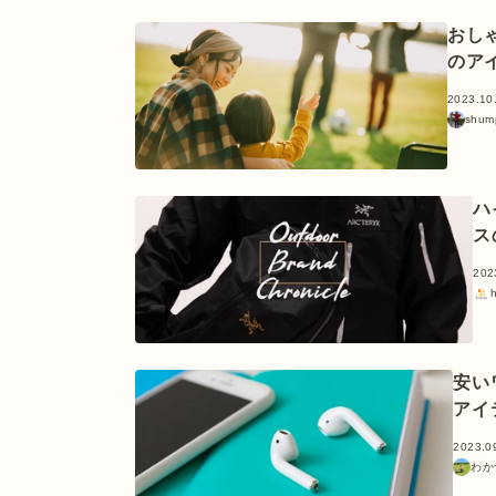
おし
のア
2023.10
shum
ハ
ス
202
安い
アイ
2023.0
わか