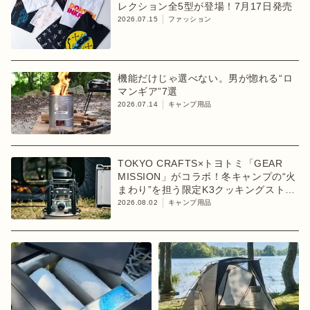
レクション全5型が登場！7月17日発売
2026.07.15
ファッション
機能だけじゃ選べない。男が惚れる“ロ
マンギア”7選
2026.07.14
キャンプ用品
TOKYO CRAFTS×トヨトミ「GEAR
MISSION」がコラボ！冬キャンプの“火
まわり”を担う限定K3クッキングストー
ブが登場
2026.08.02
キャンプ用品