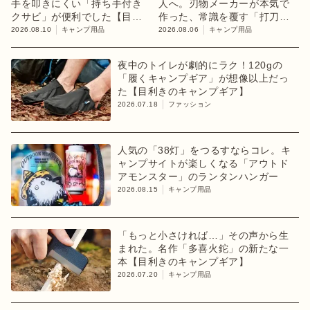
手を叩きにくい「持ち手付き
人へ。刃物メーカーが本気で
クサビ」が便利でした【目利
作った、常識を覆す「打刀」
きのキャンプギア】
ペグ
2026.08.10
キャンプ用品
2026.08.06
キャンプ用品
夜中のトイレが劇的にラク！120gの
「履くキャンプギア」が想像以上だっ
た【目利きのキャンプギア】
2026.07.18
ファッション
人気の「38灯」をつるすならコレ。キ
ャンプサイトが楽しくなる「アウトド
アモンスター」のランタンハンガー
2026.08.15
キャンプ用品
「もっと小さければ…」その声から生
まれた。名作「多喜火鉈」の新たな一
本【目利きのキャンプギア】
2026.07.20
キャンプ用品