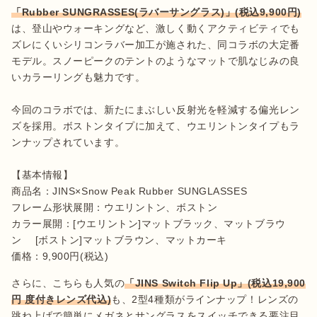
「Rubber SUNGRASSES(ラバーサングラス)」(税込9,900円)
は、登山やウォーキングなど、激しく動くアクティビティでも
ズレにくいシリコンラバー加工が施された、同コラボの大定番
モデル。スノーピークのテントのようなマットで肌なじみの良
いカラーリングも魅力です。

今回のコラボでは、新たにまぶしい反射光を軽減する偏光レン
ズを採用。ボストンタイプに加えて、ウエリントンタイプもラ
ンナップされています。

【基本情報】

商品名：JINS×Snow Peak Rubber SUNGLASSES

フレーム形状展開：ウエリントン、ボストン

カラー展開：[ウエリントン]マットブラック、マットブラウ
ン　 [ボストン]マットブラウン、マットカーキ

価格：9,900円(税込)
さらに、こちらも人気の
「JINS Switch Flip Up」(税込19,900
円 度付きレンズ代込)
も、2型4種類がラインナップ！レンズの
跳ね上げで簡単にメガネとサングラスをスイッチできる要注目