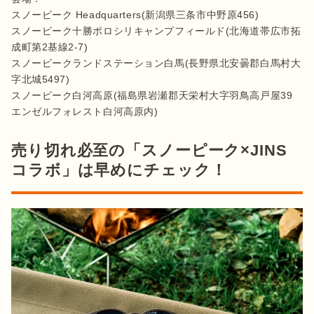
スノーピーク Headquarters(新潟県三条市中野原456)

スノーピーク十勝ポロシリキャンプフィールド(北海道帯広市拓
成町第2基線2-7)

スノーピークランドステーション白馬(長野県北安曇郡白馬村大
字北城5497)

スノーピーク白河高原(福島県岩瀬郡天栄村大字羽鳥高戸屋39 
エンゼルフォレスト白河高原内)
売り切れ必至の「スノーピーク×JINS
コラボ」は早めにチェック！