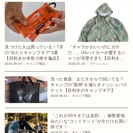
見つけた人は買っている！7月
「チャラかわいいのにガチ
の“当たりキャンプギア”4選
だ…」USハイカーが愛するシ
【目利きが本気で推す逸品】
ャツが完璧すぎた【目利きの
キャンプギア】
2026.08.04
キャンプ用品
2026.07.29
ファッション
洗った食器、まだタオルで拭いてる？
キャンプの“面倒”を減らすメッシュバス
ケット【目利きのキャンプギア】
2026.08.01
キャンプ用品
「これが30％オフは反則…」秘密基地
みたいな“コットテント”が今だけお買い
得です！
2026.07.30
キャンプ用品