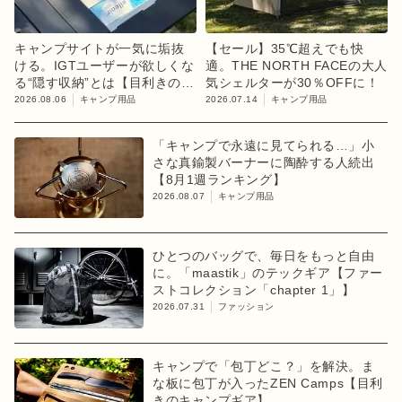
キャンプサイトが一気に垢抜
【セール】35℃超えでも快
ける。IGTユーザーが欲しくな
適。THE NORTH FACEの大人
る“隠す収納”とは【目利きのキ
気シェルターが30％OFFに！
ャンプギア】
2026.08.06
キャンプ用品
2026.07.14
キャンプ用品
「キャンプで永遠に見てられる…」小
さな真鍮製バーナーに陶酔する人続出
【8月1週ランキング】
2026.08.07
キャンプ用品
ひとつのバッグで、毎日をもっと自由
に。「maastik」のテックギア【ファー
ストコレクション「chapter 1」】
2026.07.31
ファッション
キャンプで「包丁どこ？」を解決。ま
な板に包丁が入ったZEN Camps【目利
きのキャンプギア】