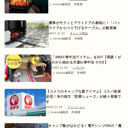
hinata編集部 舟橋愛
愛車がサクッとアウトドアの基地に！「バッ
クドアからつり下げるテーブル」が新登場
2023.11.22
キャンプ用品
hinata編集部 舟橋愛
「4WAY車中泊アイテム」をDIY【実践！ゼ
ロから始める犬連れ車中泊 その2】
2023.11.28
ノウハウ
hinata編集部 舟橋愛
【コメリのキャンプな新アイテム】コスパ命派
必見！冬の味方「防寒シューズ」が続々登場で
す
2023.11.16
ファッション
hinata編集部 舟橋愛
キャンプ飯がはかどる！電子レンジOKの「魔