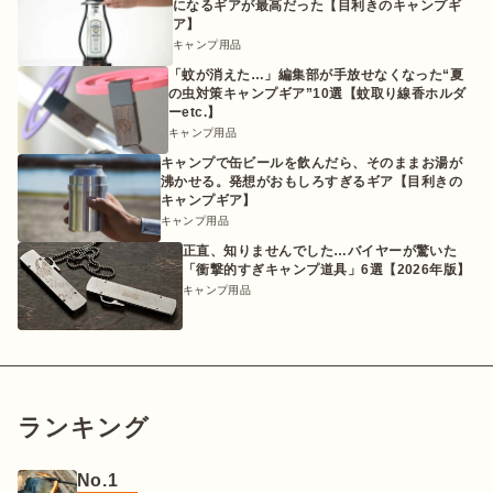
になるギアが最高だった【目利きのキャンプギ
ア】
キャンプ用品
「蚊が消えた…」編集部が手放せなくなった“夏
の虫対策キャンプギア”10選【蚊取り線香ホルダ
ーetc.】
キャンプ用品
キャンプで缶ビールを飲んだら、そのままお湯が
沸かせる。発想がおもしろすぎるギア【目利きの
キャンプギア】
キャンプ用品
正直、知りませんでした…バイヤーが驚いた
「衝撃的すぎキャンプ道具」6選【2026年版】
キャンプ用品
ランキング
No.1