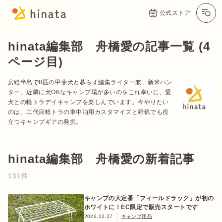
公式ストア
hinata編集部 舟橋愛の記事一覧 (4
ページ目)
房総半島で8匹の甲斐犬と暮らす編集ライター兼、新米ハン
ター。近隣に犬OKなキャンプ場が多いのをこれ幸いに、愛
犬との軽トラデイキャンプを楽しんでいます。今やりたい
のは、二代目軽トラの車中泊用カスタマイズと狩猟でも役
立つキャンプギアの発掘。
公式App
Twitter
Instagram
LINE
hinata編集部 舟橋愛の新着記事
131件
公式オンラインストア
キャンプの大定番「フィールドラック」が初の
ホワイトに！EC限定で販売スタートです
2023.12.27
キャンプ用品