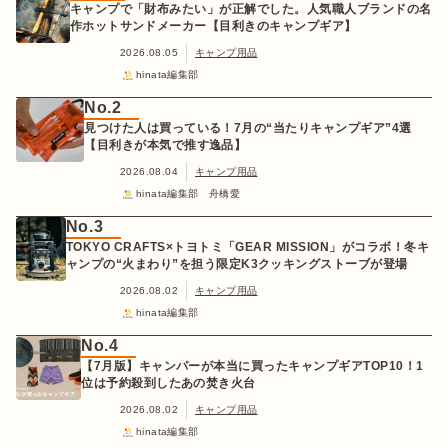
キャンプで「財布みたい」が正解でした。人気職人ブランドの名
作ホットサンドメーカー【目利きのキャンプギア】
2026.08.05
キャンプ用品
hinata編集部
No.2
見つけた人は買っている！7月の“当たりキャンプギア”4選
【目利きが本気で推す逸品】
2026.08.04
キャンプ用品
hinata編集部 舟橋愛
No.3
TOKYO CRAFTS×トヨトミ「GEAR MISSION」がコラボ！冬キ
ャンプの“火まわり”を担う限定K3クッキングストーブが登場
2026.08.02
キャンプ用品
hinata編集部
No.4
【7月版】キャンパーが本当に買ったキャンプギアTOP10！1
位は予約殺到したあの焚き火台
2026.08.02
キャンプ用品
hinata編集部