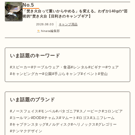
No.5
「焚き火台って重いからやめる」を変える。わずか140gの“芸
術的”焚き火台【目利きのキャンプギア】
2026.08.03
キャンプ用品
hinata編集部
いま話題のキーワード
スピーカー
テーブルウェア・食器
レンタル
ビギナー
ウェア
キャンピングカー
公園
手ぶらキャンプ
イベント
登山
いま話題のブランド
ノースフェイス
モンベル
パタゴニア
スノーピーク
コロンビア
コールマン
DOD
チャムス
マムート
ロゴス
ユニフレーム
キャプテンスタッグ
ノルディスク
ヘリノックス
グレゴリー
テンマクデザイン