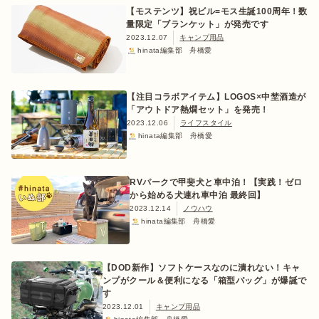
【モステンツ】祝ビル=モス生誕100周年！数
量限定「ブランケット」が発売です
2023.12.07
キャンプ用品
hinata編集部 舟橋愛
【注目コラボアイテム】LOGOS×中埜酒造が
「アウトドア熱燗セット」を発売！
2023.12.06
ライフスタイル
hinata編集部 舟橋愛
RVパークで甲斐犬と車中泊！【実践！ゼロ
から始める犬連れ車中泊 最終回】
2023.12.14
ノウハウ
hinata編集部 舟橋愛
【DOD新作】ソフトケースなのに潰れない！キャ
ンプがクール＆便利になる「箱型バッグ」が爆誕で
す
2023.12.01
キャンプ用品