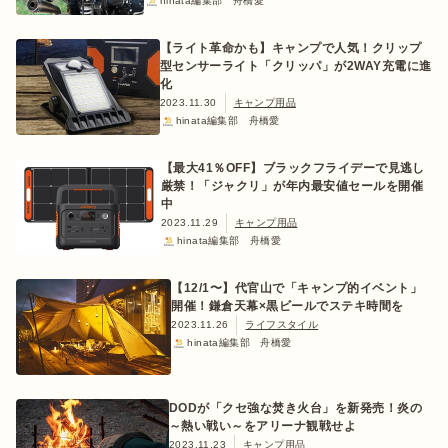
hinata編集部 舟橋愛
【ライト革命かも】キャンプで人気！クリップ
型センサーライト「クリッパ」が2WAY充電に進
化
2023.11.30
キャンプ用品
hinata編集部 舟橋愛
【最大41％OFF】ブラックフライデーで見逃し
厳禁！「ジャクリ」が年内最安値セールを開催
中
2023.11.29
キャンプ用品
hinata編集部 舟橋愛
【12/1〜】代官山で「キャンプ的イベント」
開催！鎌倉天幕×黒ビールでステキ時間を
2023.11.26
ライフスタイル
hinata編集部 舟橋愛
DODが「クセ強な焚き火台」を新発売！炎の
～熱い戦い～をアリーナ観戦せよ
2023.11.23
キャンプ用品