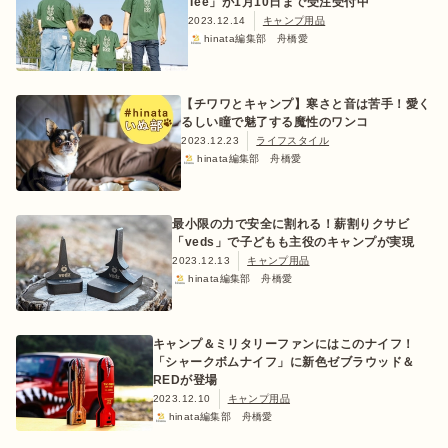
Tee」が1月10日まで受注受付中
2023.12.14
キャンプ用品
hinata編集部 舟橋愛
ログイン/会員登録
【チワワとキャンプ】寒さと音は苦手！愛く
るしい瞳で魅了する魔性のワンコ
2023.12.23
ライフスタイル
hinata編集部 舟橋愛
最小限の力で安全に割れる！薪割りクサビ
「veds」で子どもも主役のキャンプが実現
2023.12.13
キャンプ用品
hinata編集部 舟橋愛
マガジン
イベント
キャンプ場
レンタル
オンライン
検索
ショップ
キャンプ＆ミリタリーファンにはこのナイフ！
「シャークボムナイフ」に新色ゼブラウッド＆
REDが登場
2023.12.10
キャンプ用品
hinata編集部 舟橋愛