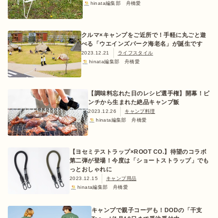
hinata編集部 舟橋愛
クルマ×キャンプをご近所で！手軽に丸ごと遊
べる「ウエインズパーク海老名」が誕生です
おすすめ特集
2023.12.21
ライフスタイル
hinata編集部 舟橋愛
キャンプ用品
【調味料忘れた日のレシピ選手権】開幕！ピ
ンチから生まれた絶品キャンプ飯
キャンプ場
2023.12.26
キャンプ料理
hinata編集部 舟橋愛
料理
【ヨセミテストラップ×ROOT CO.】待望のコラボ
第二弾が登場！今度は「ショートストラップ」でも
っとおしゃれに
how to
2023.12.15
キャンプ用品
hinata編集部 舟橋愛
初めての方
キャンプで親子コーデも！DODの「干支