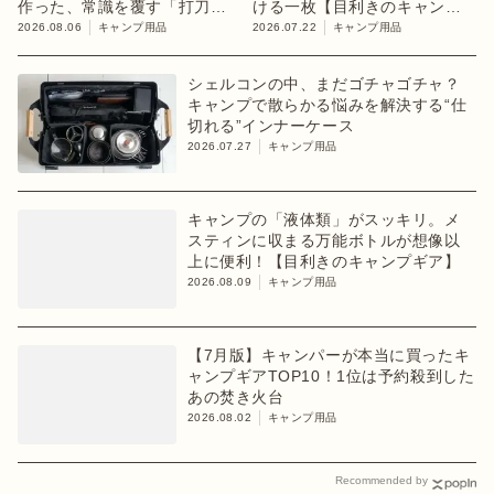
作った、常識を覆す「打刀」
ける一枚【目利きのキャンプ
ペグ
ギア】
2026.08.06
キャンプ用品
2026.07.22
キャンプ用品
シェルコンの中、まだゴチャゴチャ？
キャンプで散らかる悩みを解決する“仕
切れる”インナーケース
2026.07.27
キャンプ用品
キャンプの「液体類」がスッキリ。メ
スティンに収まる万能ボトルが想像以
上に便利！【目利きのキャンプギア】
2026.08.09
キャンプ用品
【7月版】キャンパーが本当に買ったキ
ャンプギアTOP10！1位は予約殺到した
あの焚き火台
2026.08.02
キャンプ用品
Recommended by