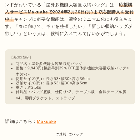
ンドが付いている「屋外多機能大容量収納バッグ」は、
応援購
入サービスMakuakeで2024年2月26日(月)まで応援購入を受付
中！
キャンプに必要な機能は、荷物のミニマム化にも役立ちま
す。「春に向けて、ギアを整頓したい」「新しい収納バッグが
欲しい」という人は、候補に入れてみてはいかがでしょう。

商品名：屋外多機能大容量収納バッグ
価格：9,943円(超超早割39％OFF屋体多機能大容量収納バッグ<
木製>)～
使用サイズ(約)：長さ53×幅30×高さ36cm
収納サイズ(約)：長さ53×幅30×高さ5cm
重さ：約2.5kg
付属品：バッグ底板、仕切り×2、テーブル板、金属テーブル脚
×4、照明ブラケット、ストラップ
詳細はこちら：
Makuake
速報
バッグ