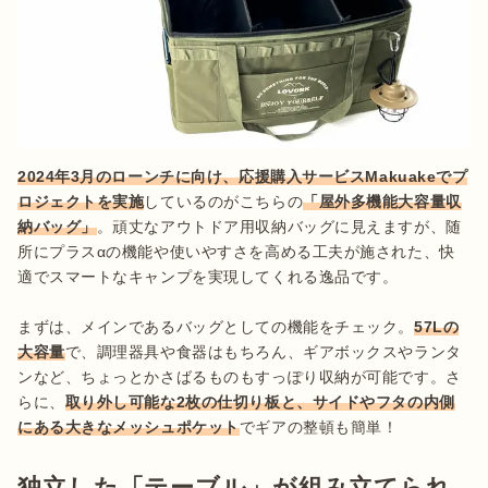
2024年3月のローンチに向け、応援購入サービスMakuakeでプ
ロジェクトを実施
しているのがこちらの
「屋外多機能大容量収
納バッグ」
。頑丈なアウトドア用収納バッグに見えますが、随
所にプラスαの機能や使いやすさを高める工夫が施された、快
適でスマートなキャンプを実現してくれる逸品です。

まずは、メインであるバッグとしての機能をチェック。
57Lの
大容量
で、調理器具や食器はもちろん、ギアボックスやランタ
ンなど、ちょっとかさばるものもすっぽり収納が可能です。さ
らに、
取り外し可能な2枚の仕切り板と、サイドやフタの内側
にある大きなメッシュポケット
でギアの整頓も簡単！
独立した「テーブル」が組み立てられ