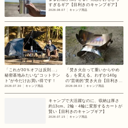
すぎるギア【目利きのキャンプギア】
2026.08.07
キャンプ用品
「これが30％オフは反則…」
「焚き火台って重いからやめ
秘密基地みたいな“コットテン
る」を変える。わずか140g
ト”が今だけお買い得です！
の“芸術的”焚き火台【目利きの
キャンプギア】
2026.07.30
キャンプ用品
2026.08.03
キャンプ用品
キャンプで大活躍なのに、収納は厚さ
約13cm。2輪・4輪に変形するカートが
賢い【目利きのキャンプギア】
2026.07.15
キャンプ用品