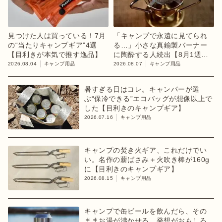
見つけた人は買っている！7月
「キャンプで永遠に見てられ
の“当たりキャンプギア”4選
る…」小さな真鍮製バーナー
【目利きが本気で推す逸品】
に陶酔する人続出【8月1週ラ
ンキング】
2026.08.04
キャンプ用品
2026.08.07
キャンプ用品
暑すぎる日はコレ。キャンパーが選
ぶ“保冷できる”エコバッグが想像以上で
した【目利きのキャンプギア】
2026.07.16
キャンプ用品
キャンプの焚き火ギア、これだけでい
い。名作の薪ばさみ＋火吹き棒が160g
に【目利きのキャンプギア】
2026.08.15
キャンプ用品
キャンプで缶ビールを飲んだら、その
ままお湯が沸かせる。発想がおもしろ