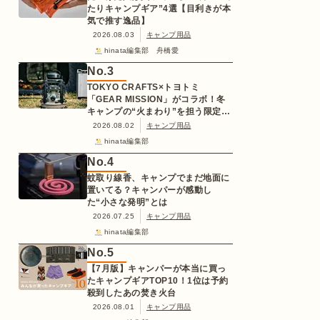
たりキャンプギア”4選【目利きが本
気で推す逸品】
2026.08.03
キャンプ用品
hinata編集部 舟橋愛
No.
3
TOKYO CRAFTS×トヨトミ
「GEAR MISSION」がコラボ！冬
キャンプの“火まわり”を担う限定
K3クッキングストーブが登場
2026.08.02
キャンプ用品
hinata編集部
No.
4
蚊取り線香、キャンプでまだ地面に
置いてる？キャンパーが感動し
た“小さな発明”とは
2026.07.25
キャンプ用品
hinata編集部
No.
5
【7月版】キャンパーが本当に買っ
たキャンプギアTOP10！1位は予約
殺到したあの焚き火台
2026.08.01
キャンプ用品