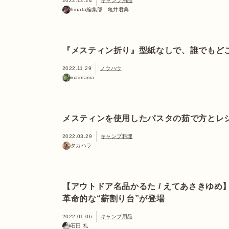
2022.12.24
キャンプ用品
hinata編集部 亀井君典
『メスティン折り』型紙なしで、誰でもど
2022.11.29
ノウハウ
maimama
メスティンを使用したパスタの茹で方とレ
2022.03.29
キャンプ料理
タカハラ
【アウトドア名品かるた / えてあさきゆめ
革命的な“薪割り台”が登場
2022.01.06
キャンプ用品
石田 礼