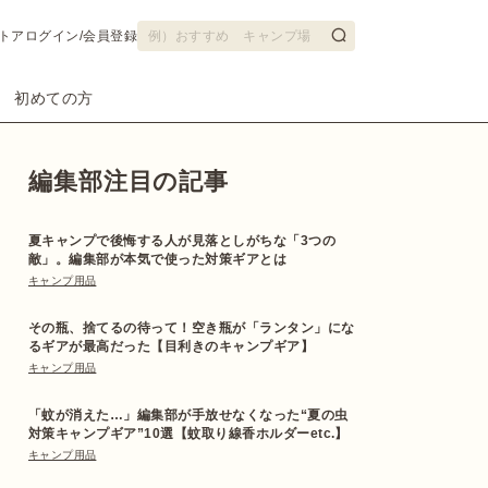
トア
ログイン/会員登録
初めての方
編集部注目の記事
夏キャンプで後悔する人が見落としがちな「3つの
敵」。編集部が本気で使った対策ギアとは
キャンプ用品
その瓶、捨てるの待って！空き瓶が「ランタン」にな
るギアが最高だった【目利きのキャンプギア】
キャンプ用品
「蚊が消えた…」編集部が手放せなくなった“夏の虫
対策キャンプギア”10選【蚊取り線香ホルダーetc.】
キャンプ用品