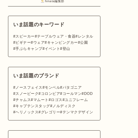
hinata編集部
いま話題のキーワード
スピーカー
テーブルウェア・食器
レンタル
ビギナー
ウェア
キャンピングカー
公園
手ぶらキャンプ
イベント
登山
いま話題のブランド
ノースフェイス
モンベル
パタゴニア
スノーピーク
コロンビア
コールマン
DOD
チャムス
マムート
ロゴス
ユニフレーム
キャプテンスタッグ
ノルディスク
ヘリノックス
グレゴリー
テンマクデザイン