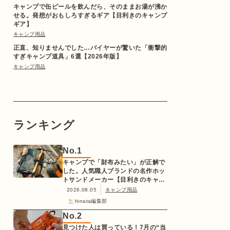
キャンプで缶ビールを飲んだら、そのままお湯が沸か
せる。発想がおもしろすぎるギア【目利きのキャンプ
ギア】
キャンプ用品
正直、知りませんでした…バイヤーが驚いた「衝撃的
すぎキャンプ道具」6選【2026年版】
キャンプ用品
ランキング
No.
1
キャンプで「財布みたい」が正解で
した。人気職人ブランドの名作ホッ
トサンドメーカー【目利きのキャン
プギア】
2026.08.05
キャンプ用品
hinata編集部
No.
2
見つけた人は買っている！7月の“当