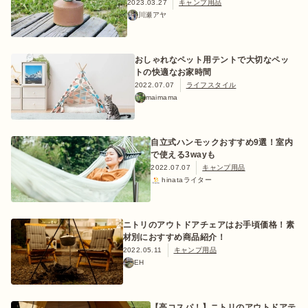
2023.03.27
キャンプ用品
川瀬アヤ
ログイン/会員登録
おしゃれなペット用テントで大切なペッ
トの快適なお家時間
2022.07.07
ライフスタイル
maimama
自立式ハンモックおすすめ9選！室内
で使える3wayも
2022.07.07
キャンプ用品
hinataライター
マガジン
イベント
キャンプ場
レンタル
オンライン
検索
ショップ
ニトリのアウトドアチェアはお手頃価格！素
材別におすすめ商品紹介！
2022.05.11
キャンプ用品
EH
【高コスパ！】ニトリのアウトドアテ