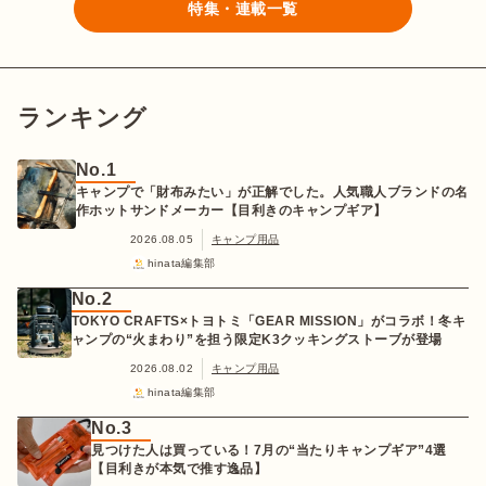
特集・連載一覧
ランキング
No.1
キャンプで「財布みたい」が正解でした。人気職人ブランドの名
作ホットサンドメーカー【目利きのキャンプギア】
2026.08.05
キャンプ用品
hinata編集部
No.2
TOKYO CRAFTS×トヨトミ「GEAR MISSION」がコラボ！冬キ
ャンプの“火まわり”を担う限定K3クッキングストーブが登場
2026.08.02
キャンプ用品
hinata編集部
No.3
見つけた人は買っている！7月の“当たりキャンプギア”4選
【目利きが本気で推す逸品】