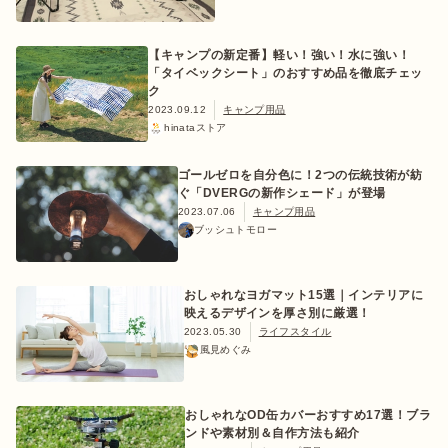
【キャンプの新定番】軽い！強い！水に強い！
「タイベックシート」のおすすめ品を徹底チェッ
ク
おすすめ特集
2023.09.12
キャンプ用品
hinataストア
キャンプ用品
ゴールゼロを自分色に！2つの伝統技術が紡
ぐ「DVERGの新作シェード」が登場
2023.07.06
キャンプ用品
キャンプ場
ブッシュトモロー
料理
おしゃれなヨガマット15選｜インテリアに
映えるデザインを厚さ別に厳選！
2023.05.30
ライフスタイル
how to
風見めぐみ
初めての方
おしゃれなOD缶カバーおすすめ17選！ブラ
ンドや素材別＆自作方法も紹介