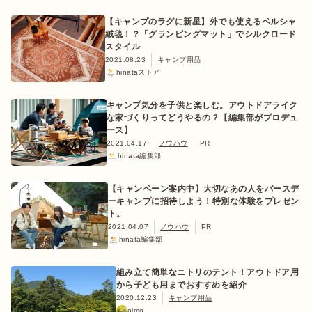
【キャンプのラグに新星】外でも使えるペルシャ
絨毯！？「グランピングマット」でシルクロード
スタイル
2021.08.23
キャンプ用品
hinataストア
キャンプ気分を子供と楽しむ。アウトドアライク
な家づくりってどうやるの？【編集部がプロデュ
ース】
2021.04.17
ノウハウ
PR
hinata編集部
【キャンペーン案内中】大切なあの人をバースデ
ーキャンプに招待しよう！特別な体験をプレゼン
ト。
2021.04.07
ノウハウ
PR
hinata編集部
組み立て簡単なニトリのテント！アウトドア用
から子ども用までおすすめを紹介
2020.12.23
キャンプ用品
oimo