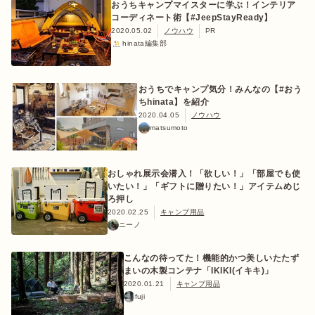
おうちキャンプマイスターに学ぶ！インテリア
コーディネート術【#JeepStayReady】
2020.05.02
ノウハウ
PR
hinata編集部
おうちでキャンプ気分！みんなの【#おう
ちhinata】を紹介
2020.04.05
ノウハウ
matsumoto
おしゃれ展示会潜入！「欲しい！」「部屋でも使
いたい！」「ギフトに贈りたい！」アイテムめじ
ろ押し
2020.02.25
キャンプ用品
ニーノ
こんなの待ってた！機能的かつ美しいたたず
まいの木製コンテナ「IKIKI(イキキ)」
2020.01.21
キャンプ用品
fuji