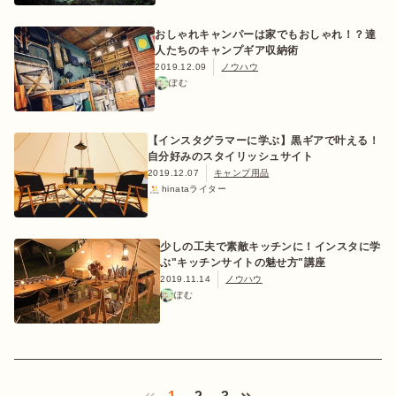
おしゃれキャンパーは家でもおしゃれ！？達
人たちのキャンプギア収納術
2019.12.09
ノウハウ
ぽむ
【インスタグラマーに学ぶ】黒ギアで叶える！
自分好みのスタイリッシュサイト
2019.12.07
キャンプ用品
hinataライター
少しの工夫で素敵キッチンに！インスタに学
ぶ"キッチンサイトの魅せ方"講座
2019.11.14
ノウハウ
ぽむ