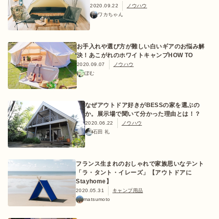
2020.09.22
ノウハウ
ワカちゃん
お手入れや選び方が難しい白いギアのお悩み解
決！あこがれのホワイトキャンプHOW TO
2020.09.07
ノウハウ
ぽむ
なぜアウトドア好きがBESSの家を選ぶの
か。展示場で聞いて分かった理由とは！？
2020.06.22
ノウハウ
石田 礼
フランス生まれのおしゃれで家族思いなテント
「ラ・タント・イレーズ」【アウトドアに
Stayhome】
2020.05.31
キャンプ用品
matsumoto