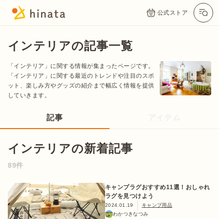
公式ストア
インテリアの記事一覧
「インテリア」に関する情報が集まったページです。
「インテリア」に関する最近のトレンドや注目のスポ
ット、楽しみ方やグッズの紹介まで幅広く情報を提供
していきます。
記事
アイテム
インテリアの新着記事
公式App
Twitter
Instagram
LINE
89件
公式オンラインストア
キャンプラグおすすめ11選！おしゃれ
ラグを見つけよう
2024.01.19
キャンプ用品
わかつきなつみ