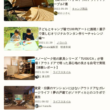
ーブル7選
2022.05.05
キャンプ用品
めかぶさん
子どもとキャンプ場で100均アートに挑戦！親子
で楽しむオリジナルランタン作り〜チャレンジ
編〜
2021.11.29
ノウハウ
hinata編集部 朝倉奈緒
スノーピーク初の家具シリーズ「TUGUCA」が登
場！アウトドアで培った居心地の良さを自宅で実現
【体験レポート】
2021.11.04
ライフスタイル
辻 康太郎
賃貸・分譲のマンションにはないアウトドアなガレ
ージライフ！夢の戸建てがノマディカとのコラボで
誕生
2021.09.02
ライフスタイル
yui harada