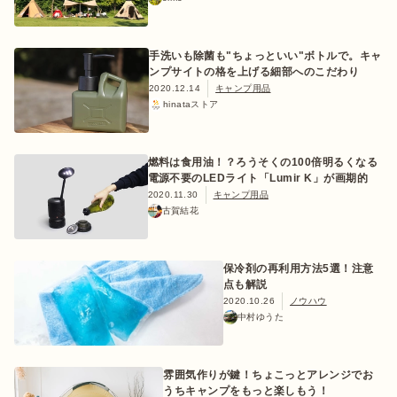
手洗いも除菌も"ちょっといい"ボトルで。キャ
ンプサイトの格を上げる細部へのこだわり
2020.12.14
キャンプ用品
hinataストア
燃料は食用油！？ろうそくの100倍明るくなる
電源不要のLEDライト「Lumir K」が画期的
2020.11.30
キャンプ用品
古賀結花
保冷剤の再利用方法5選！注意
点も解説
2020.10.26
ノウハウ
中村ゆうた
雰囲気作りが鍵！ちょこっとアレンジでお
うちキャンプをもっと楽しもう！