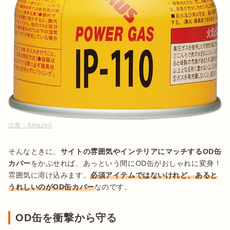
出典：
Amazon
そんなときに、
サイトの雰囲気やインテリアにマッチするOD缶
カバー
をかぶせれば、あっという間にOD缶がおしゃれに変身！
雰囲気に溶け込みます。
必須アイテムではないけれど、あると
うれしいのがOD缶カバー
なのです。
OD缶を衝撃から守る