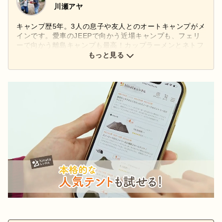
川瀬アヤ
キャンプ歴5年。3人の息子や友人とのオートキャンプがメ
インです。愛車のJEEPで向かう近場キャンプも、フェリ
ーで向かう離島キャンプも最高！カップラーメンとネトフ
リで過ごす、脱力系スタイルがお気に入りです。相棒はス
もっと見る
ノーピークの焚火台Mと、ナンガのオーロラライト
450DX。長く使うほど味が出る、武骨で丈夫なギアが大好
き。ビンテージも気になります。昆虫採集を楽しめるキャ
ンプ場や楽器演奏OKのキャンプ場を日々開拓中！