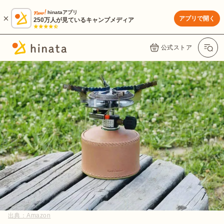
hinataアプリ
アプリで開く
250万人が見ているキャンプメディア
公式ストア
出典：
Amazon