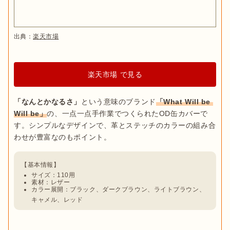
出典：
楽天市場
楽天市場 で見る
「なんとかなるさ」
という意味のブランド
「What Will be 
Will be」
の、一点一点手作業でつくられたOD缶カバーで
す。シンプルなデザインで、革とステッチのカラーの組み合
わせが豊富なのもポイント。
サイズ：110用
素材：レザー
カラー展開：ブラック、ダークブラウン、ライトブラウン、
キャメル、レッド