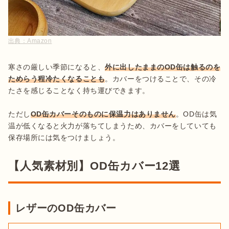
出典：
Amazon
寒さの厳しい季節になると、
外に出したままのOD缶は触るのを
ためらう程冷たくなることも
。カバーをつけることで、その冷
たさを感じることなく持ち運びできます。

ただし
OD缶カバーそのものに保温力はありません
。OD缶は気
温が低くなると火力が落ちてしまうため、カバーをしていても
保存場所には気をつけましょう。
【人気素材別】OD缶カバー12選
レザーのOD缶カバー