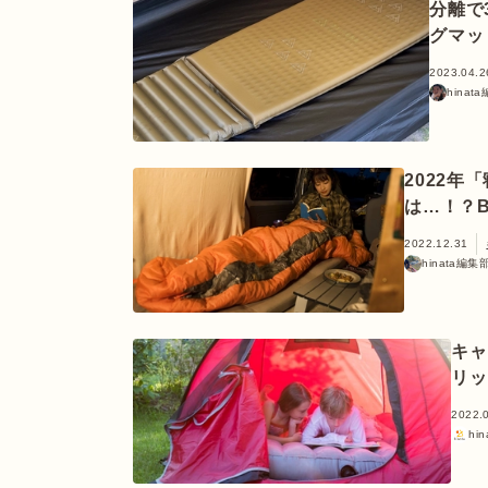
分離で
グマッ
2023.04.2
hina
2022年
は…！？B
2022.12.31
hinata編
キャ
リッ
2022.
hi