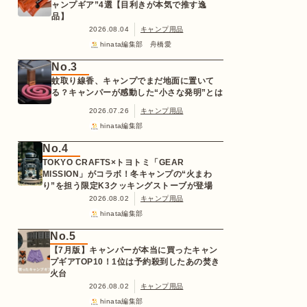
ャンプギア”4選【目利きが本気で推す逸
品】
2026.08.04
キャンプ用品
hinata編集部 舟橋愛
No.3
蚊取り線香、キャンプでまだ地面に置いて
る？キャンパーが感動した“小さな発明”とは
2026.07.26
キャンプ用品
hinata編集部
No.4
TOKYO CRAFTS×トヨトミ「GEAR
MISSION」がコラボ！冬キャンプの“火まわ
り”を担う限定K3クッキングストーブが登場
2026.08.02
キャンプ用品
hinata編集部
No.5
【7月版】キャンパーが本当に買ったキャン
プギアTOP10！1位は予約殺到したあの焚き
火台
2026.08.02
キャンプ用品
hinata編集部