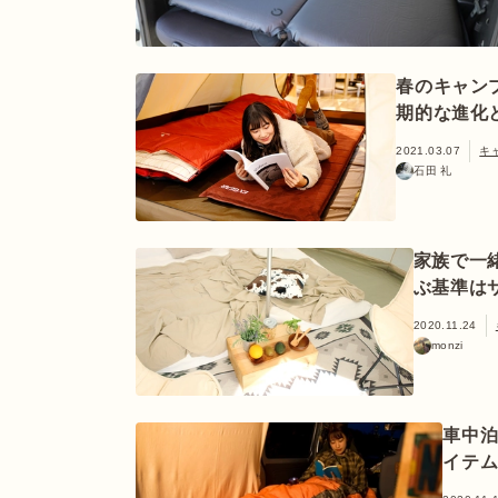
春のキャン
期的な進化
2021.03.07
キ
石田 礼
家族で一
ぶ基準は
2020.11.24
monzi
車中
イテム