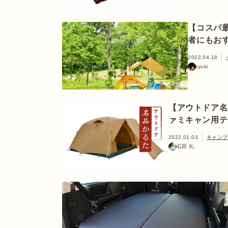
【コスパ
者にもお
2022.04.18
ryuki
【アウトドア名
ァミキャン用テ
2022.01.03
キャンプ
石田 礼