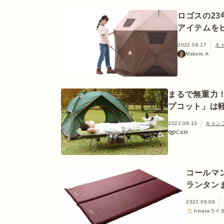
ロゴスの2
アイテムを
2022.06.17
キ
Makoto.K
まるで無重力
プコット」は
2022.06.13
キャン
C&M
コールマ
ランタン
2022.06.06
hinataライ