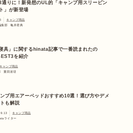
3通りに！新発想のUL的「キャンプ用スリーピン
ト」が新登場
6
キャンプ用品
ta編集部 亀井君典
「寝具」に関するhinata記事で一番読まれたの
EST3を紹介
キャンプ用品
集部 重田渚瑳
ンプ用エアーベッドおすすめ10選！選び方やデメ
トも解説
09.13
キャンプ用品
nataライター