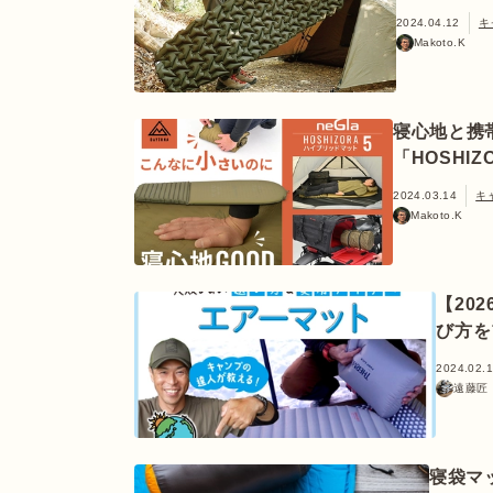
2024.04.12
キ
Makoto.K
寝心地と携
「HOSHI
2024.03.14
キ
Makoto.K
【20
び方を
2024.02.
遠藤匠
寝袋マ