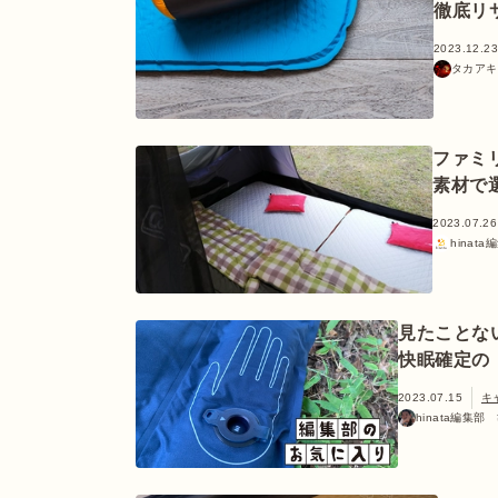
徹底リ
2023.12.23
タカアキ
ファミ
素材で
2023.07.26
hinata
見たことな
快眠確定の
2023.07.15
キ
hinata編集部