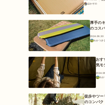
ほかぞの
厚手の
のコス
2024.06.30
わかつき
おす
気モ
2024.0
わか
徒歩やツーリ
のコンパク