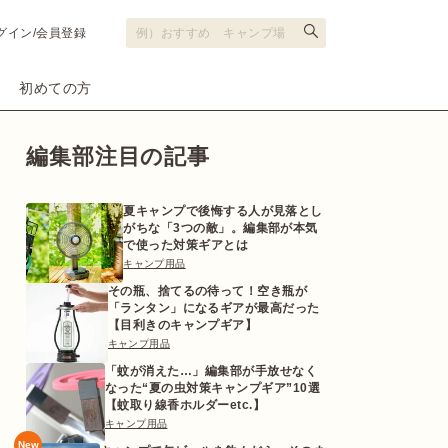
グイン/会員登録
初めての方
編集部注目の記事
夏キャンプで後悔する人が見落とし
がちな「3つの敵」。編集部が本気
で使った対策ギアとは
キャンプ用品
その瓶、捨てるの待って！空き瓶が
「ランタン」になるギアが最高だった
【目利きのキャンプギア】
キャンプ用品
「蚊が消えた…」編集部が手放せなく
なった“夏の虫対策キャンプギア”10選
【蚊取り線香ホルダーetc.】
キャンプ用品
New