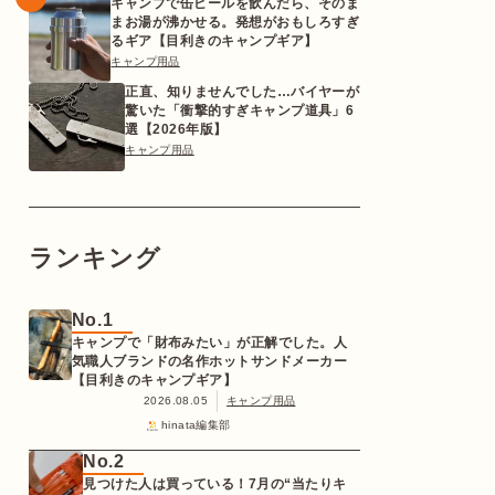
キャンプで缶ビールを飲んだら、そのま
まお湯が沸かせる。発想がおもしろすぎ
るギア【目利きのキャンプギア】
キャンプ用品
正直、知りませんでした…バイヤーが
驚いた「衝撃的すぎキャンプ道具」6
選【2026年版】
キャンプ用品
ランキング
No.1
キャンプで「財布みたい」が正解でした。人
気職人ブランドの名作ホットサンドメーカー
【目利きのキャンプギア】
2026.08.05
キャンプ用品
hinata編集部
No.2
見つけた人は買っている！7月の“当たりキ