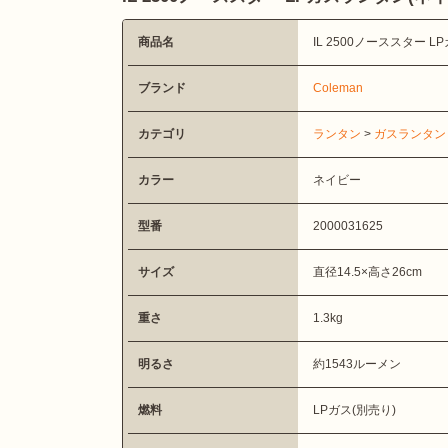
商品名
IL 2500ノーススター 
ブランド
Coleman
カテゴリ
ランタン
>
ガスランタン
カラー
ネイビー
型番
2000031625
サイズ
直径14.5×高さ26cm
重さ
1.3kg
明るさ
約1543ルーメン
燃料
LPガス(別売り)