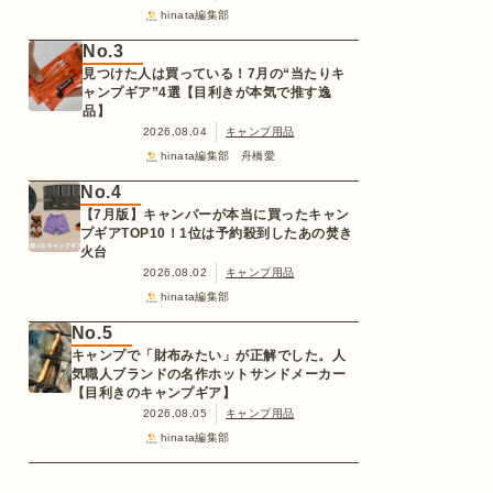
hinata編集部
No.3
見つけた人は買っている！7月の“当たりキ
ャンプギア”4選【目利きが本気で推す逸
品】
2026.08.04
キャンプ用品
hinata編集部 舟橋愛
No.4
【7月版】キャンパーが本当に買ったキャン
プギアTOP10！1位は予約殺到したあの焚き
火台
2026.08.02
キャンプ用品
hinata編集部
No.5
キャンプで「財布みたい」が正解でした。人
気職人ブランドの名作ホットサンドメーカー
【目利きのキャンプギア】
2026.08.05
キャンプ用品
hinata編集部