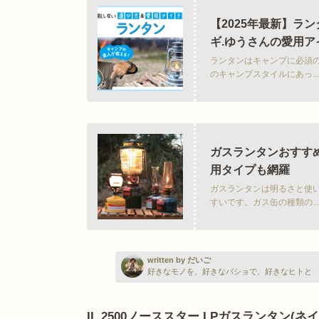
【2025年最新】ラ
ギ.ゆうさんの愛用ア
ランタンはキャンプに必須
のキャンプスタイルにあっ...
ガスランタンおすすめ
用タイプも網羅
ガスランタンは明るさと使
すいです。ガス缶の種類の...
written by だいご
好きなモノを、好きなバショで、好きなヒトと
IL 2500ノーススター LPガスランタン(