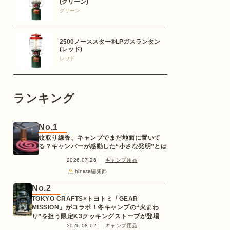
(グリーン)
グリーン
2500ノーススター®LPガスランタン
(レッド)
レッド
ランキング
No.1
蚊取り線香、キャンプでまだ地面に置いて
る？キャンパーが感動した“小さな発明”とは
2026.07.26
キャンプ用品
hinata編集部
No.2
TOKYO CRAFTS×トヨトミ「GEAR
MISSION」がコラボ！冬キャンプの“火まわ
り”を担う限定K3クッキングストーブが登場
2026.08.02
キャンプ用品