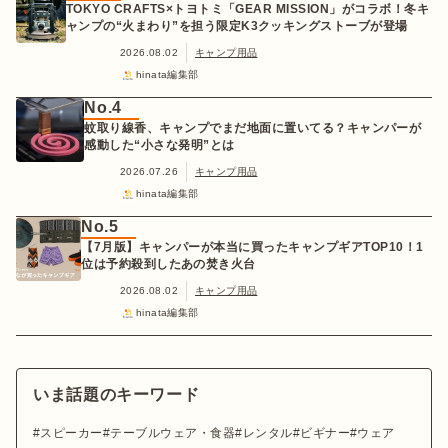
TOKYO CRAFTS×トヨトミ「GEAR MISSION」がコラボ！冬キ
ャンプの“火まわり”を担う限定K3クッキングストーブが登場
2026.08.02
キャンプ用品
hinata編集部
No.4
蚊取り線香、キャンプでまだ地面に置いてる？キャンパーが
感動した“小さな発明”とは
2026.07.26
キャンプ用品
hinata編集部
No.5
【7月版】キャンパーが本当に買ったキャンプギアTOP10！1
位は予約殺到したあの焚き火台
2026.08.02
キャンプ用品
hinata編集部
いま話題のキーワード
スピーカー
テーブルウェア・食器
レンタル
ビギナー
ウェア