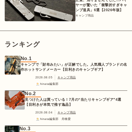
ヤーが驚いた「衝撃的すぎキャ
ンプ道具」6選【2026年版】
キャンプ用品
ランキング
No.1
キャンプで「財布みたい」が正解でした。人気職人ブランドの名
作ホットサンドメーカー【目利きのキャンプギア】
2026.08.05
キャンプ用品
hinata編集部
No.2
見つけた人は買っている！7月の“当たりキャンプギア”4選
【目利きが本気で推す逸品】
2026.08.04
キャンプ用品
hinata編集部 舟橋愛
No.3