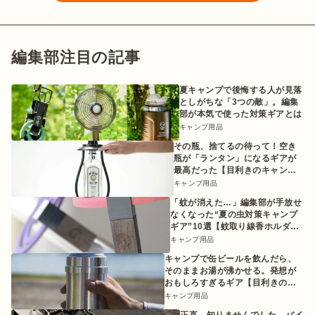
編集部注目の記事
夏キャンプで後悔する人が見落
としがちな「3つの敵」。編集
部が本気で使った対策ギアとは
キャンプ用品
その瓶、捨てるの待って！空き
瓶が「ランタン」になるギアが
最高だった【目利きのキャンプ
ギア】
キャンプ用品
「蚊が消えた…」編集部が手放せ
なくなった“夏の虫対策キャンプ
ギア”10選【蚊取り線香ホルダー
etc.】
キャンプ用品
キャンプで缶ビールを飲んだら、
そのままお湯が沸かせる。発想が
おもしろすぎるギア【目利きのキ
ャンプギア】
キャンプ用品
正直、知りませんでした…バイ