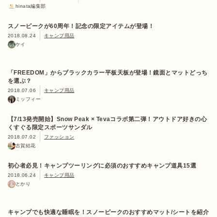
hinata編集部
スノーピークが60周年！記念の限定アイテムが登場！
2018.08.24
キャンプ用品
ケイ
「FREEDOM」からブラックカラー平板天板が登場！鏡面とマットどっち
を選ぶ？
2018.07.06
キャンプ用品
ミッフィー
【7/13発売開始】Snow Peak × Tevaコラボ第二弾！アウトドア好きの心
くすぐる限定スポーツサンダル
2018.07.02
ファッション
古賀結花
初心者必見！キャンプツーリングに必須のおすすめキャンプ道具15選
2018.06.24
キャンプ用品
とかり
キャンプでも快適な睡眠を！スノーピークのおすすめマット/シートを紹介