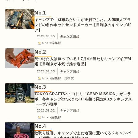
No.
1
キャンプで「財布みたい」が正解でした。人気職人ブラ
ンドの名作ホットサンドメーカー【目利きのキャンプギ
ア】
2026.08.05
キャンプ用品
hinata編集部
No.
2
見つけた人は買っている！7月の“当たりキャンプギア”4
選【目利きが本気で推す逸品】
2026.08.03
キャンプ用品
hinata編集部 舟橋愛
No.
3
TOKYO CRAFTS×トヨトミ「GEAR MISSION」がコラ
ボ！冬キャンプの“火まわり”を担う限定K3クッキングス
トーブが登場
2026.08.02
キャンプ用品
hinata編集部
No.
4
蚊取り線香、キャンプでまだ地面に置いてる？キャンパ