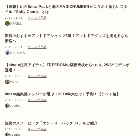
【速報】山のSnow Peakと海のMAGICNUMBERがコラボ！新しいスタ
イル『Salty Camp』とは
2018.04.21
キャンプ用品
安部浩正
新宿のおすすめアウトドアショップ8選！アウトドアグッズを揃えるなら
新宿へ
2018.03.21
キャンプ用品
ともちゃん
【hinata注目アイテム】FREEDOMの縞板天板からついに2WAYモデルが
登場！
2018.03.05
キャンプ用品
だいご
hinata編集部メンバーが選ぶ！2018年大ヒット予測！【テント編】
2018.03.02
キャンプ用品
pesuke
注目のスノーピーク「エントリーパック TT」をご紹介
2018.02.28
キャンプ用品
pesuke