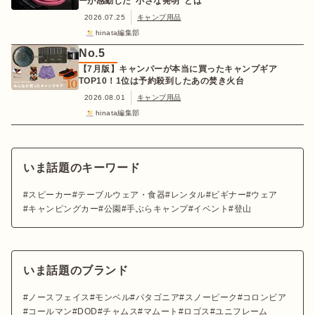
ーが感動した“小さな発明”とは
2026.07.25
キャンプ用品
hinata編集部
No.
5
【7月版】キャンパーが本当に買ったキャンプギア
TOP10！1位は予約殺到したあの焚き火台
2026.08.01
キャンプ用品
hinata編集部
いま話題のキーワード
スピーカー
テーブルウェア・食器
レンタル
ビギナー
ウェア
キャンピングカー
公園
手ぶらキャンプ
イベント
登山
いま話題のブランド
ノースフェイス
モンベル
パタゴニア
スノーピーク
コロンビア
コールマン
DOD
チャムス
マムート
ロゴス
ユニフレーム