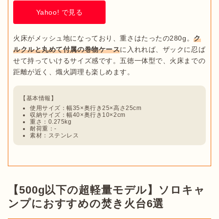
Yahoo! で見る
火床がメッシュ地になっており、重さはたったの280g。
ク
ルクルと丸めて付属の巻物ケース
に入れれば、ザックに忍ば
せて持っていけるサイズ感です。五徳一体型で、火床までの
使用サイズ：幅35×奥行き25×高さ25cm
収納サイズ：幅40×奥行き10×2cm
重さ：0.275kg
耐荷重：-
素材：ステンレス
【500g以下の超軽量モデル】ソロキャ
ンプにおすすめの焚き火台6選