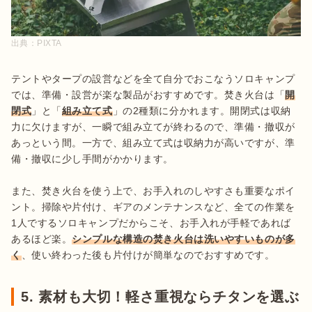
出典：
PIXTA
テントやタープの設営などを全て自分でおこなうソロキャンプ
では、準備・設営が楽な製品がおすすめです。焚き火台は「
開
閉式
」と「
組み立て式
」の2種類に分かれます。開閉式は収納
力に欠けますが、一瞬で組み立てが終わるので、準備・撤収が
あっという間。一方で、組み立て式は収納力が高いですが、準
備・撤収に少し手間がかかります。

また、焚き火台を使う上で、お手入れのしやすさも重要なポイ
ント。掃除や片付け、ギアのメンテナンスなど、全ての作業を
1人でするソロキャンプだからこそ、お手入れが手軽であれば
あるほど楽。
シンプルな構造の焚き火台は洗いやすいものが多
く
、使い終わった後も片付けが簡単なのでおすすめです。
5. 素材も大切！軽さ重視ならチタンを選ぶ