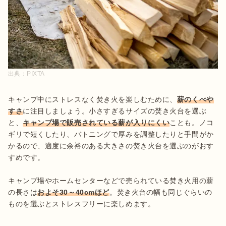
出典：
PIXTA
キャンプ中にストレスなく焚き火を楽しむために、
薪のくべや
すさ
に注目しましょう。小さすぎるサイズの焚き火台を選ぶ
と、
キャンプ場で販売されている薪が入りにくい
ことも。ノコ
ギリで短くしたり、バトニングで厚みを調整したりと手間がか
かるので、適度に余裕のある大きさの焚き火台を選ぶのがおす
すめです。

キャンプ場やホームセンターなどで売られている焚き火用の薪
の長さは
およそ30～40cmほど
。焚き火台の幅も同じぐらいの
ものを選ぶとストレスフリーに楽しめます。