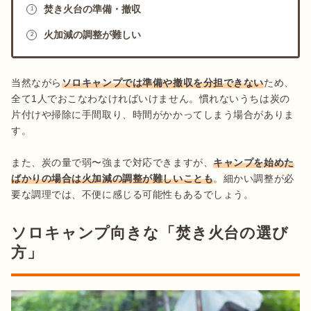
焚き火台の準備・撤収
1
火加減の調整が難しい
2
当然ながら
ソロキャンプでは準備や撤収を分担できない
ため、
全て1人でおこなわなければいけません。慣れないうちは炭の
片付けや掃除に手間取り、時間がかかってしまう場合がありま
す。

また、炭の量で弱〜強まで対応できますが、
キャンプを始めた
ばかりの場合は火加減の調整が難しいことも
。細かい調整が必
要な調理では、不便に感じる可能性もあるでしょう。
ソロキャンプ向きな「焚き火台の選び
方」