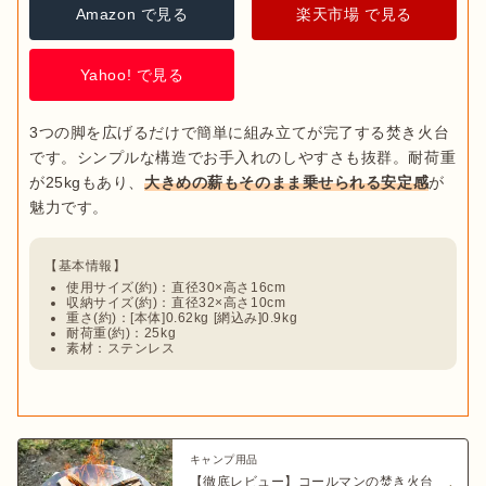
Amazon で見る
楽天市場 で見る
Yahoo! で見る
3つの脚を広げるだけで簡単に組み立てが完了する焚き火台
です。シンプルな構造でお手入れのしやすさも抜群。耐荷重
が25kgもあり、
大きめの薪もそのまま乗せられる安定感
が
使用サイズ(約)：直径30×高さ16cm
収納サイズ(約)：直径32×高さ10cm
重さ(約)：[本体]0.62kg [網込み]0.9kg
耐荷重(約)：25kg
素材：ステンレス
キャンプ用品
【徹底レビュー】コールマンの焚き火台