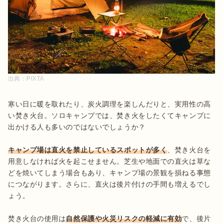
出典：
PIXTA
寒い日に暖を取れたり、炭火調理を楽しんだりと、実用性の高
い焚き火台。ソロキャンプでは、焚き火をしたくてキャンプに
出かける人も多いのではないでしょうか？

キャンプ場は直火を禁止しているスポットが多く
、焚き火台を
用意しなければ火を起こせません。芝生や地面での直火は草な
どを焼いてしまう場合もあり、キャンプ場の景観を損ねる事態
につながります。さらに、直火は後片付けの手間も増えるでし
ょう。

焚き火台の使用は
自然保護や火災リスクの軽減に有効
で、後片