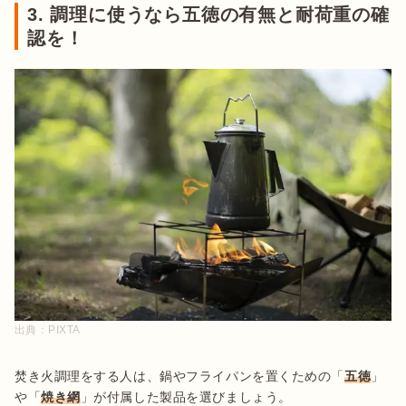
3. 調理に使うなら五徳の有無と耐荷重の確
認を！
出典：
PIXTA
焚き火調理をする人は、鍋やフライパンを置くための「
五徳
」
や「
焼き網
」が付属した製品を選びましょう。
