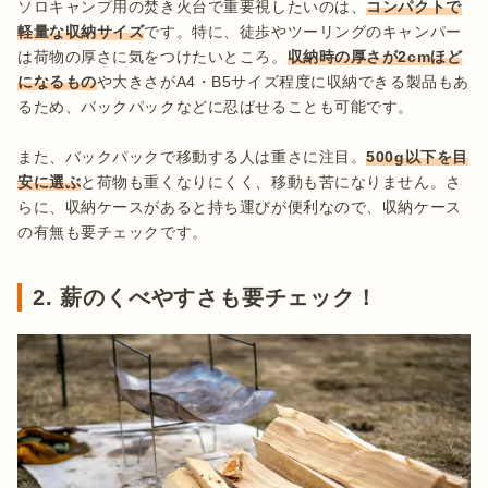
ソロキャンプ用の焚き火台で重要視したいのは、
コンパクトで
軽量な収納サイズ
です。特に、徒歩やツーリングのキャンパー
は荷物の厚さに気をつけたいところ。
収納時の厚さが2cmほど
になるもの
や大きさがA4・B5サイズ程度に収納できる製品もあ
るため、バックパックなどに忍ばせることも可能です。

また、バックパックで移動する人は重さに注目。
500g以下を目
安に選ぶ
と荷物も重くなりにくく、移動も苦になりません。さ
らに、収納ケースがあると持ち運びが便利なので、収納ケース
の有無も要チェックです。
2. 薪のくべやすさも要チェック！