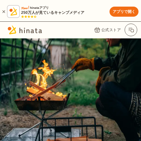
hinataアプリ
アプリで開く
250万人が見ているキャンプメディア
公式ストア