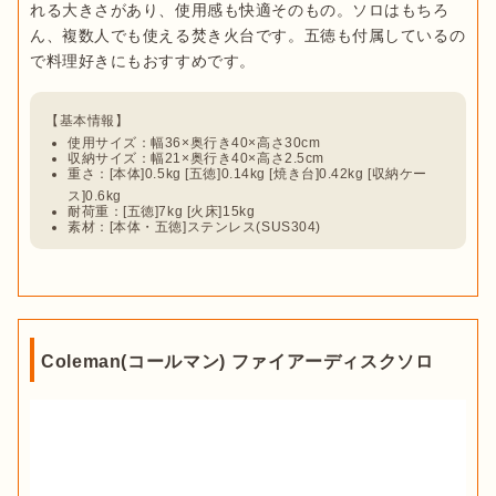
れる大きさがあり、使用感も快適そのもの。ソロはもちろ
ん、複数人でも使える焚き火台です。五徳も付属しているの
で料理好きにもおすすめです。
使用サイズ：幅36×奥行き40×高さ30cm
収納サイズ：幅21×奥行き40×高さ2.5cm
重さ：[本体]0.5kg [五徳]0.14kg [焼き台]0.42kg [収納ケー
ス]0.6kg
耐荷重：[五徳]7kg [火床]15kg
素材：[本体・五徳]ステンレス(SUS304)
Coleman(コールマン) ファイアーディスクソロ