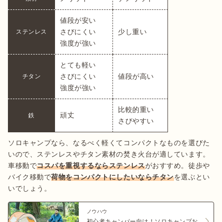
値段が安い

さびにくい

少し重い
ステンレス
強度が強い
とても軽い

さびにくい

値段が高い
チタン
強度が強い	
比較的重い

頑丈
鉄
さびやすい
ソロキャンプなら、なるべく軽くてコンパクトなものを選びた
いので、ステンレスやチタン素材の焚き火台が適しています。
車移動で
コスパを重視するならステンレス
がおすすめ。徒歩や
バイク移動で
荷物をコンパクトにしたいならチタン
を選ぶとい
いでしょう。
ノウハウ
初心者キャンパー向け！ソロキャンプお