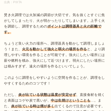
出典：
PIXTA
焚き火調理では火加減の調節が大切です。気を抜くとすぐに焦
がしてしまったり、火が弱かったりしてしまいます。上手く火
を調節し、調理するための
ポイントは調理器具と火の距離で
す。
ちょうど良い火力の場所へ、調理器具を動かして調理しましょ
う！また、
火元を動かして強火と弱火の場所を作る
と、より調
理しやすい環境を作ることが可能です。強火にしたい場所には
薪や燃料を積み、強火にして近づけます。弱火にしたい場所に
は積みすぎず、遠火の場所を作るといいでしょう。

このように調理をしやすいように空間を作ることが、調理をし
やすくするためのコツです！

ただし、
炎が出ている状態は温度が安定せず
、直接食材を焼く
と表面はコゲや炭で黒いが、
中は生焼けということも
…。ま
た、
炎が出ている時は煙が多く
出てくるので注意が必要です。