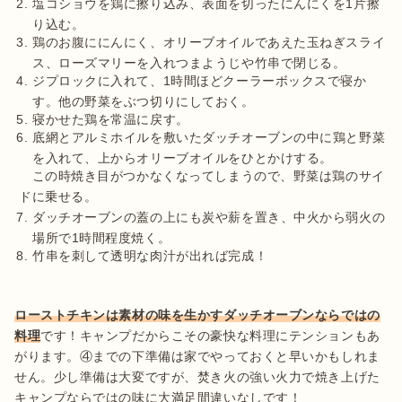
塩コショウを鶏に擦り込み、表面を切ったにんにくを1片擦
り込む。
鶏のお腹ににんにく、オリーブオイルであえた玉ねぎスライ
ス、ローズマリーを入れつまようじや竹串で閉じる。
ジプロックに入れて、1時間ほどクーラーボックスで寝か
す。他の野菜をぶつ切りにしておく。
寝かせた鶏を常温に戻す。
底網とアルミホイルを敷いたダッチオーブンの中に鶏と野菜
を入れて、上からオリーブオイルをひとかけする。
　この時焼き目がつかなくなってしまうので、野菜は鶏のサイ
ダッチオーブンの蓋の上にも炭や薪を置き、中火から弱火の
場所で1時間程度焼く。
竹串を刺して透明な肉汁が出れば完成！
ローストチキンは素材の味を生かすダッチオーブンならではの
料理
です！キャンプだからこその豪快な料理にテンションもあ
がります。④までの下準備は家でやっておくと早いかもしれま
せん。少し準備は大変ですが、焚き火の強い火力で焼き上げた
キャンプならではの味に大満足間違いなしです！