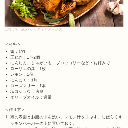
出典：
Yingko / ゲッティイメージズ
鶏：1羽
玉ねぎ：1〜2個
にんじん、じゃがいも、ブロッコリーなど：お好みで
ローリエの葉：1枚
レモン：1個
にんにく：1片
ローズマリー：1本
塩コショウ：適量
オリーブオイル：適量
鶏の表面とお腹の中を洗い、レモン汁をまぶす。しばらくキ
ッチンペーパーの上に置いておく。