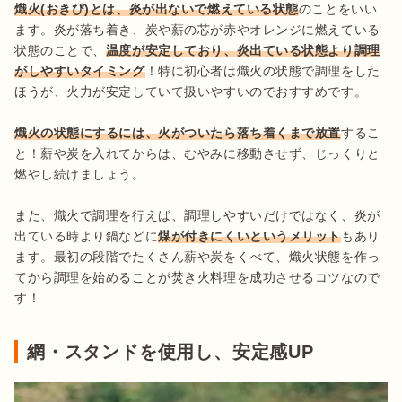
熾火(おきび)とは、炎が出ないで燃えている状態
のことをいい
ます。炎が落ち着き、炭や薪の芯が赤やオレンジに燃えている
状態のことで、
温度が安定しており、炎出ている状態より調理
がしやすいタイミング
！特に初心者は熾火の状態で調理をした
ほうが、火力が安定していて扱いやすいのでおすすめです。

熾火の状態にするには、火がついたら落ち着くまで放置
するこ
と！薪や炭を入れてからは、むやみに移動させず、じっくりと
燃やし続けましょう。

また、熾火で調理を行えば、調理しやすいだけではなく、炎が
出ている時より鍋などに
煤が付きにくいというメリット
もあり
ます。最初の段階でたくさん薪や炭をくべて、熾火状態を作っ
てから調理を始めることが焚き火料理を成功させるコツなので
す！
網・スタンドを使用し、安定感UP