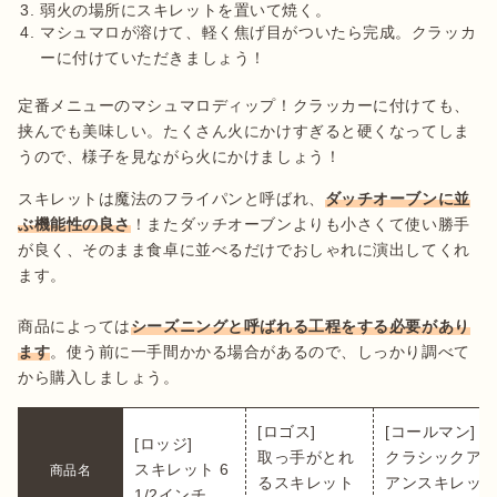
弱火の場所にスキレットを置いて焼く。
マシュマロが溶けて、軽く焦げ目がついたら完成。クラッカ
ーに付けていただきましょう！
定番メニューのマシュマロディップ！クラッカーに付けても、
挟んでも美味しい。たくさん火にかけすぎると硬くなってしま
うので、様子を見ながら火にかけましょう！
スキレットは魔法のフライパンと呼ばれ、
ダッチオーブンに並
ぶ機能性の良さ
！またダッチオーブンよりも小さくて使い勝手
が良く、そのまま食卓に並べるだけでおしゃれに演出してくれ
ます。

商品によっては
シーズニングと呼ばれる工程をする必要があり
ます
。使う前に一手間かかる場合があるので、しっかり調べて
から購入しましょう。
[ロゴス]

[コールマン]

[ロッジ]

取っ手がとれ
クラシックア
スキレット 6 
商品名
るスキレット 
アンスキレット
1/2インチ