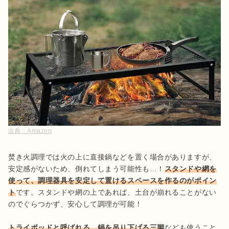
出典：
Amazon
焚き火調理では火の上に直接鍋などを置く場合がありますが、
安定感がないため、倒れてしまう可能性も…！
スタンドや網を
使って、調理器具を安定して置けるスペースを作るのがポイン
ト
です。スタンドや網の上であれば、土台が崩れることがない
のでぐらつかず、安心して調理が可能！

トライポッドと呼ばれる、鍋を吊り下げる三脚
なども使うこと