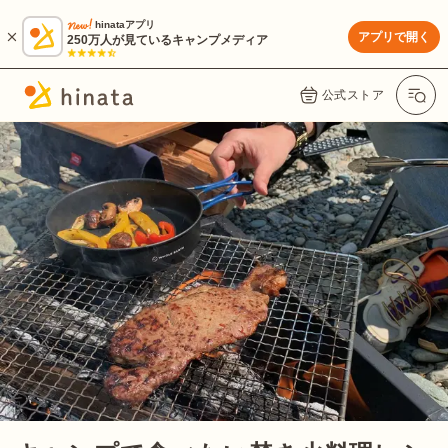
hinataアプリ
アプリで開く
250万人が見ているキャンプメディア
公式ストア