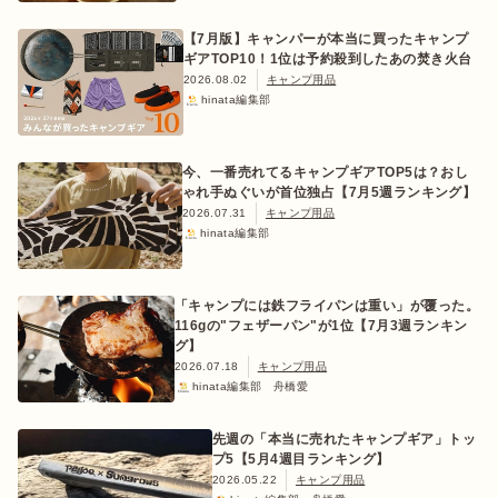
【7月版】キャンパーが本当に買ったキャンプ
ギアTOP10！1位は予約殺到したあの焚き火台
2026.08.02
キャンプ用品
hinata編集部
おすすめ特集
今、一番売れてるキャンプギアTOP5は？おし
キャンプ用品
ゃれ手ぬぐいが首位独占【7月5週ランキング】
2026.07.31
キャンプ用品
hinata編集部
キャンプ場
「キャンプには鉄フライパンは重い」が覆った。
料理
116gの"フェザーパン"が1位【7月3週ランキン
グ】
2026.07.18
キャンプ用品
hinata編集部 舟橋愛
how to
先週の「本当に売れたキャンプギア」トッ
プ5【5月4週目ランキング】
初めての方
2026.05.22
キャンプ用品