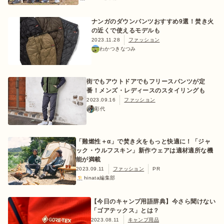
ナンガのダウンパンツおすすめ9選！焚き火
の近くで使えるモデルも
2023.11.28
ファッション
わかつきなつみ
街でもアウトドアでもフリースパンツが定
番！メンズ・レディースのスタイリングも
2023.09.16
ファッション
彩代
「難燃性＋α」で焚き火をもっと快適に！「ジャ
ック・ウルフスキン」新作ウェアは適材適所な機
能が満載
2023.09.11
ファッション
PR
hinata編集部
【今日のキャンプ用語辞典】今さら聞けない
「ゴアテックス」とは？
2023.08.11
キャンプ用品