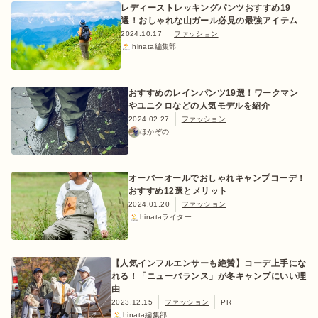
レディーストレッキングパンツおすすめ19
選！おしゃれな山ガール必見の最強アイテム
2024.10.17
ファッション
hinata編集部
おすすめのレインパンツ19選！ワークマン
やユニクロなどの人気モデルを紹介
2024.02.27
ファッション
ほかぞの
オーバーオールでおしゃれキャンプコーデ！
おすすめ12選とメリット
2024.01.20
ファッション
hinataライター
【人気インフルエンサーも絶賛】コーデ上手にな
れる！「ニューバランス」が冬キャンプにいい理
由
2023.12.15
ファッション
PR
hinata編集部