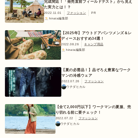
完成間近！「発売直前フィールドテスト」から見え
た実力とは！？
2022.11.01
ファッション
PR
hinata編集部
【2025年】アウトドアパンツメンズ＆レ
ディースおすすめ34選！
2022.08.26
キャンプ用品
hinata編集部
【夏の必需品！】品ぞろえ豊富なワーク
マンの冷感ウェア
2022.07.26
ファッション
ウチダヒカル
【全て2,000円以下】ワークマンの夏服、売
り切れる前に要チェック！
2022.07.22
ファッション
ウチダヒカル