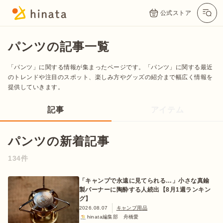
公式ストア
パンツの記事一覧
「パンツ」に関する情報が集まったページです。「パンツ」に関する最近
のトレンドや注目のスポット、楽しみ方やグッズの紹介まで幅広く情報を
提供していきます。
記事
アイテム
パンツの新着記事
公式App
Twitter
Instagram
LINE
134件
「キャンプで永遠に見てられる…」小さな真鍮
製バーナーに陶酔する人続出【8月1週ランキン
公式オンラインストア
グ】
2026.08.07
キャンプ用品
hinata編集部 舟橋愛