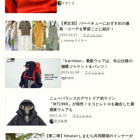
すぎたま
【男女別】バーベキューにおすすめの服
装・コーデを季節ごとに紹介！
2023.03.27
ファッション
hinataライター
「karrimor」最新ウェアは、冬山仕様の
極暖ジャケット＆パンツ！
2023.01.09
ファッション
C&M
ニューバランスのアウトドア的ライン
「MT1996」が発売！エコとレトロを融合した新
感覚ウェアも
2022.11.17
ファッション
足立拓哉
【第二弾】hinata×しまむら共同開発のインナーが