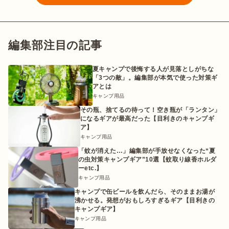
編集部注目の記事
夏キャンプで後悔する人が見落としがちな
「3つの敵」。編集部が本気で使った対策ギ
アとは
キャンプ用品
その瓶、捨てるの待って！空き瓶が「ランタン」
になるギアが最高だった【目利きのキャンプギ
ア】
キャンプ用品
「蚊が消えた…」編集部が手放せなくなった“夏
の虫対策キャンプギア”10選【蚊取り線香ホルダ
ーetc.】
キャンプ用品
キャンプで缶ビールを飲んだら、そのままお湯が
沸かせる。発想がおもしろすぎるギア【目利きの
キャンプギア】
キャンプ用品