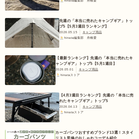
hinata編集部 舟橋愛
先週の「本当に売れたキャンプギア」トッ
プ5【5月3週目ランキング】
ログイン/会員登録
2026.05.15
キャンプ用品
hinata編集部 舟橋愛
【最新ランキング】先週の「本当に売れたキ
ャンプギア」トップ5【5月1週目】
2026.05.01
キャンプ用品
hinataストア
マガジン
イベント
キャンプ場
レンタル
オンライン
【4月3週目ランキング】先週の「本当に売
検索
ショップ
れたキャンプギア」トップ5
2026.04.13
キャンプ用品
hinataストア
カーゴパンツおすすめブランド13選！スタイ
リスト監修のおしゃれコーデも紹介