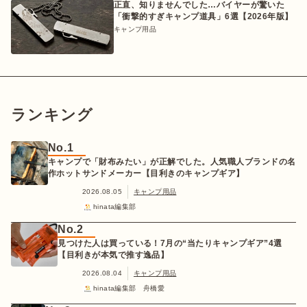
正直、知りませんでした…バイヤーが驚いた
「衝撃的すぎキャンプ道具」6選【2026年版】
キャンプ用品
ランキング
No.1
キャンプで「財布みたい」が正解でした。人気職人ブランドの名
作ホットサンドメーカー【目利きのキャンプギア】
2026.08.05
キャンプ用品
hinata編集部
No.2
見つけた人は買っている！7月の“当たりキャンプギア”4選
【目利きが本気で推す逸品】
2026.08.04
キャンプ用品
hinata編集部 舟橋愛