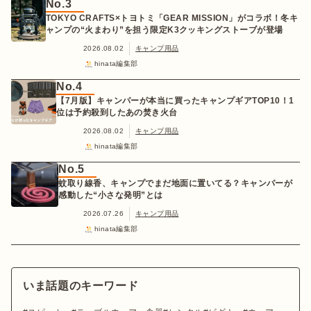
No.3
TOKYO CRAFTS×トヨトミ「GEAR MISSION」がコラボ！冬キ
ャンプの“火まわり”を担う限定K3クッキングストーブが登場
2026.08.02
キャンプ用品
hinata編集部
No.4
【7月版】キャンパーが本当に買ったキャンプギアTOP10！1
位は予約殺到したあの焚き火台
2026.08.02
キャンプ用品
hinata編集部
No.5
蚊取り線香、キャンプでまだ地面に置いてる？キャンパーが
感動した“小さな発明”とは
2026.07.26
キャンプ用品
hinata編集部
いま話題のキーワード