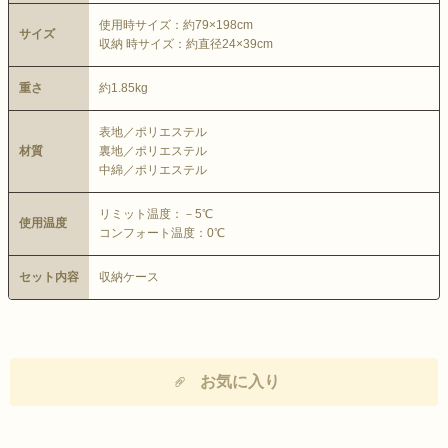
使用時サイズ：約79×198cm
サイズ
収納 時サイズ：約直径24×39cm
重さ
約1.85kg
表地／ポリエステル
材質
裏地／ポリエステル
中綿／ポリエステル
リミット温度：－5℃
使用温度
コンフォート温度：0℃
セット内容
収納ケース
お気に入り