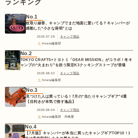
ランキング
No.1
蚊取り線香、キャンプでまだ地面に置いてる？キャンパーが
感動した“小さな発明”とは
2026.07.26
キャンプ用品
hinata編集部
No.2
TOKYO CRAFTS×トヨトミ「GEAR MISSION」がコラボ！冬キ
ャンプの“火まわり”を担う限定K3クッキングストーブが登場
2026.08.02
キャンプ用品
hinata編集部
No.3
見つけた人は買っている！7月の“当たりキャンプギア”4選
【目利きが本気で推す逸品】
2026.08.04
キャンプ用品
hinata編集部 舟橋愛
No.4
【7月版】キャンパーが本当に買ったキャンプギアTOP10！1