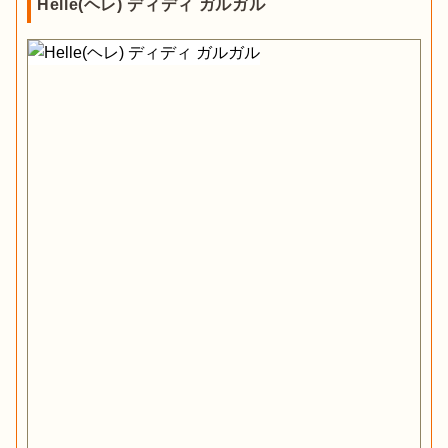
Helle(ヘレ) ディディ ガルガル
イフのみを取り扱い、
グリップとブレードの種類が豊富
にそろ
っています。アウトドアシリーズやクラフトシリーズなどタイ
プによって分類されていて選びやすく、比較的手頃な価格で入
手できるため初心者にもおすすめです。

出典：
PIXTA
国内で定期的に開催されているワークショップでは、ナイフに
実際に触れて確かめられるだけでなく、知識や技術も得られる
薪をナイフで割るバトニングや、焚き付け用のフェザースティ
ため出かけてみるのも良いでしょう。
ックをつくるフェザリングには、ブレードが厚く丈夫で、
衝撃
にも強い構造のシースナイフ
がおすすめ。中でもブレードがハ
キャンプ用品
モーラナイフおすすめ20選！バトニング
ンドルの後ろ端まであり、しっかりとグリップで覆われている
や釣りに最適なナイフを紹介
フルタングナイフ
は、打撃にも強く頑丈です。ブレードの厚さ
が3mm以上あり、刃の長さが10cm以上のものを選ぶと、薪割
りがしやすいのでチェックしてみてください。
VICTORINOX(ビクトリノックス)
ノウハウ
バトニングにおすすめのナイフ！使い方
のコツ、注意点も紹介
非常時にも役立つマルチツールナイフ