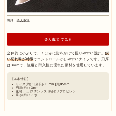
インが現在まで変わることなく使われています。

出典：
PIXTA
オピネルの特徴は、ニューヨーク近代美術館目録に登録される
出典：
楽天市場
ほどの
美しいデザインと使い勝手の良さ
！ビーチ材を使用した
アウトドアナイフのブレードには、一般的な
直刃(ストレート)
ハンドルは木目や色合いがおしゃれで、アウトドア以外にもガ
とギザギザの波刃(セレーション)
があります。アウトドアでは
ーデニングや調理といった生活シーンでも活用できます。アウ
ロープや枝、雑草などを切り裂く用途に重宝し、登山時の緊急
トドアナイフながらシンプルで使いやすいため、女性にもおす
用に選ばれることも多いアイテム。

楽天市場 で見る
すめです。
また、ブレードの一部にセレーションが付いた
半波刃(ハーフセ
全体的に小ぶりで、くぼみに指をかけて握りやすい設計。
鋭
キャンプ用品
レーション)タイプ
は、ストレートの部分と使いわけられるの
オピネルは育てるナイフ！愛用者に聞い
い切れ味が特徴
でコントロールがしやすいナイフです。刃厚
で、さまざまな場面で活躍します。調理のシーンでは、魚をさ
た「オピネルカスタム」の魅力
ばくときの太い骨もしっかり切れるため、釣りに持参するのに
もおすすめです。

サイズ(約)：[全長]215mm [刃]85mm
刃厚(約)：3mm
用途やシーンに合わせて、グリップの形状
素材：[刃]ステンレス [柄]ポリプロピレン
重さ(約)：77g
や素材にも注目
グリップとはナイフの持ち手部分のことを指し、太く滑り止め
が付いているものや手にフィットするような形状のものは
力が