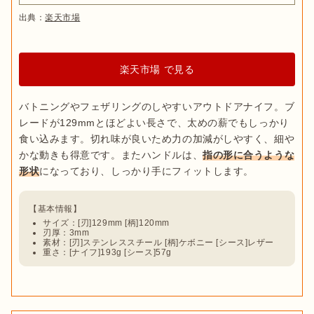
出典：
楽天市場
楽天市場 で見る
バトニングやフェザリングのしやすいアウトドアナイフ。ブ
レードが129mmとほどよい長さで、太めの薪でもしっかり
食い込みます。切れ味が良いため力の加減がしやすく、細や
かな動きも得意です。またハンドルは、
指の形に合うような
形状
出典：
PIXTA
サイズ：[刃]129mm [柄]120mm
刃厚：3mm
出典：
Amazon
素材：[刃]ステンレススチール [柄]ケボニー [シース]レザー
使用頻度の高いツールを厳選してコンパクトにまとめたマルチ
重さ：[ナイフ]193g [シース]57g
ツールは、アウトドアはもちろん、
非常時用にそなえておくと
1884年に創業したスイスのブランド、ビクトリノックス。
マル
安心
です。非常食の開封に便利な缶切りや、食材の取り分けに
チツールナイフが代表的
で、ほかにもフォールディングナイフ
役立つナイフが付属しているものは、もしものときに役立ちま
やシースナイフがラインナップされています。マルチツールは
す。
