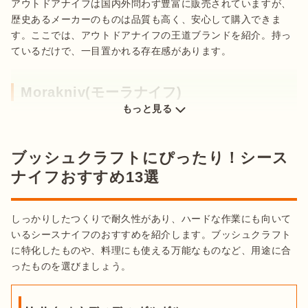
出典：
楽天
アウトドアナイフは国内外問わず豊富に販売されていますが、
歴史あるメーカーのものは品質も高く、安心して購入できま
す。ここでは、アウトドアナイフの王道ブランドを紹介。持っ
ブレードの厚さは薄いものほど鋭利で、厚いものほど丈夫とい
ているだけで、一目置かれる存在感があります。
う特徴があります。料理で使用するときは切りやすさを重視
し、ブレードの厚さが2mm程度と薄いタイプのものを選ぶと切
れ味が良く、使いやすいでしょう。一般的に、シースナイフよ
Morakniv(モーラナイフ)
りも
フォールディングナイフのほうがブレードは薄い傾向
にあ
もっと見る
り、料理に向いています。また、ブレードの長さは短すぎると
使いにくいので、10cm程度あるものがおすすめです。
ブッシュクラフトにぴったり！シース
バトニングならシースナイフ一択
ナイフおすすめ13選
しっかりしたつくりで耐久性があり、ハードな作業にも向いて
いるシースナイフのおすすめを紹介します。ブッシュクラフト
に特化したものや、料理にも使える万能なものなど、用途に合
出典：
Amazon
ったものを選びましょう。
モーラナイフは、スウェーデン発のナイフブランド。創業130
年の伝統を受け継いだ技術と品質の高さが人気です。シースナ