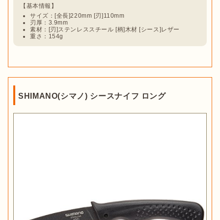
サイズ：[全長]220mm [刃]110mm
刃厚：3.9mm
素材：[刃]ステンレススチール [柄]木材 [シース]レザー
重さ：154g
SHIMANO(シマノ) シースナイフ ロング