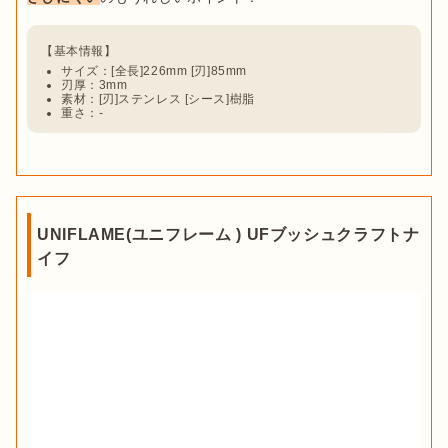
サイズ：[全長]226mm [刃]85mm
刃厚：3mm
素材：[刃]ステンレス [シース]樹脂
重さ：-
UNIFLAME(ユニフレーム ) UFブッシュクラフトナ
イフ