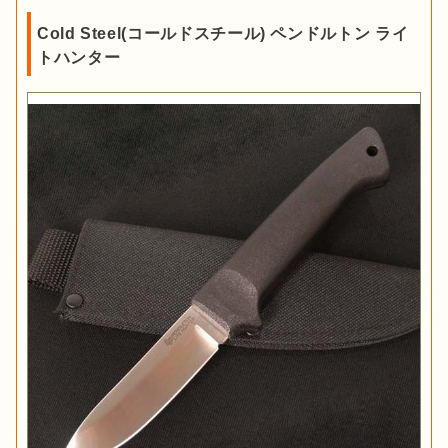
19世紀末、スイス軍の装備として製造されたのが発祥。現在で
Cold Steel(コールドスチール) ペンドルトン ライ
も圧倒的なシェアを誇るブランドの一つです。

また爪切り・ピンセットなどの衛生用品や、はさみ・ドライバ
トハンター
ーなどの工具をそなえているものは日常使いも可能。製品によ
ビクトリノックスのマルチツールは、スモール・ミディアム・
って付属のツールの種類や数が異なるので、それぞれ比較しな
ラージの3種類に分類されています。サイズによって
機能の数
がら自分の理想に合った1本を見つけましょう。
や用途が異なる
ため、自分に合った製品を選びましょう。
波刃(セレーション)は登山や釣りでも活躍
キャンプ用品
ビクトリノックスのマルチツール20選！
認定マイスターおすすめの多機能ナイフ
Opinel(オピネル)
出典：
Amazon
オピネルは、1890年にフランスで生まれたブランドです。
フォ
ールディングナイフが有名
であり、設立当時に考案されたデザ