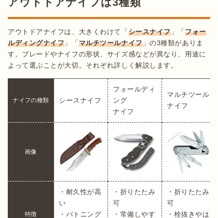
アウトドアナイフは3種類
アウトドアナイフは、大きくわけて「
シースナイフ
」「
フォー
ルディングナイフ
」「
マルチツールナイフ
」の3種類がありま
す。ブレードやナイフの形状、サイズ感などが異なり、用途に
よって選ぶことが大切。それぞれ詳しく解説します。
フォールディ
マルチツール
シースナイフ
ング

ナイフの種類
ナイフ
ナイフ
画像
・耐久性が高
・折りたたみ
・折りたたみ
い

可

可

・バトニング
・常備しやす
・栓抜きやは
特徴