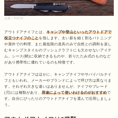
出典：
PIXTA
アウトドアナイフとは、
キャンプや登山といったアウトドアで
役立つナイフのこと
を指します。太い薪を細く割るバトニング
や屋外での料理、また最低限の道具のみで自然との調和を楽し
むキャンプスタイルのブッシュクラフトにも欠かせないアイテ
ム。シース(鞘)に収納できるものや、折りたたみ式のものなど
があり携帯性に優れているのも特徴です。

アウトドアナイフはほかに、キャンプナイフやサバイバルナイ
フともいわれ、メーカーやブランドによって呼び方は異なりま
す。それぞれ大きな違いはありませんが、ナイフやブレード
(刃)には種類があり、
用途によって使いわけるのがおすすめ
で
す。自分にぴったりのアウトドアナイフを選んで活用しましょ
う。