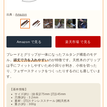
出典：
Amazon
Amazon で見る
楽天市場 で見る
ブレードとグリップが一体になったフルタング構造のモデ
ル。
頑丈で力を入れやすい
のが特徴です。天然木のグリップ
は手にフィットしやすいため小回りが利き、小枝を切った
り、フェザースティックをつくったりするのにも適していま
サイズ(約)：[全長]275mm [刃]145mm
刃厚(約)：3.2mm
素材：[刃]ステンレススチール [柄]天然木
重さ(約)：300g