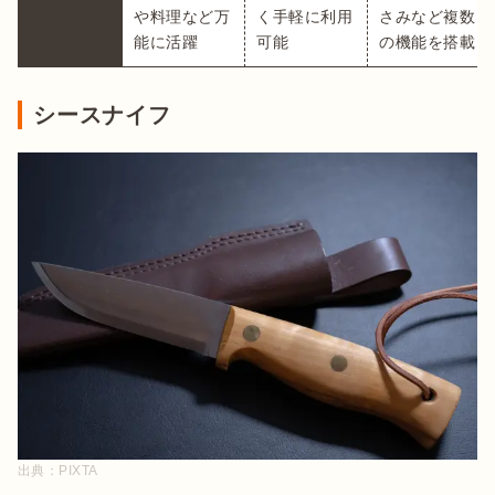
や料理など万
く手軽に利用
さみなど複数
能に活躍
可能
シースナイフ
出典：
PIXTA