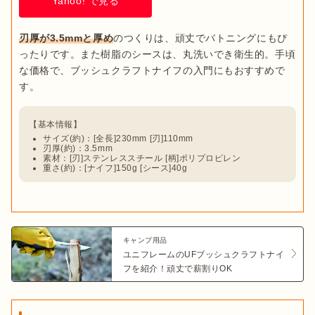
Yahoo! で見る
刃厚が3.5mmと厚め
のつくりは、頑丈でバトニングにもぴ
ったりです。また樹脂のシースは、丸洗いでき衛生的。手頃
な価格で、ブッシュクラフトナイフの入門にもおすすめで
サイズ(約)：[全長]230mm [刃]110mm
刃厚(約)：3.5mm
素材：[刃]ステンレススチール [柄]ポリプロピレン
重さ(約)：[ナイフ]150g [シース]40g
キャンプ用品
ユニフレームのUFブッシュクラフトナイ
フを紹介！頑丈で薪割りOK