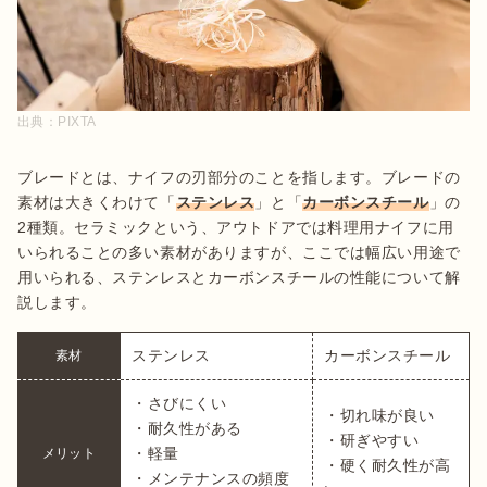
出典：
PIXTA
ブレードとは、ナイフの刃部分のことを指します。ブレードの
素材は大きくわけて「
ステンレス
」と「
カーボンスチール
」の
2種類。セラミックという、アウトドアでは料理用ナイフに用
いられることの多い素材がありますが、ここでは幅広い用途で
用いられる、ステンレスとカーボンスチールの性能について解
説します。
ステンレス
カーボンスチール
素材
・さびにくい

・切れ味が良い

・耐久性がある

・研ぎやすい

・軽量

メリット
・硬く耐久性が高
・メンテナンスの頻度