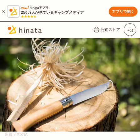
hinataアプリ
アプリで開く
250万人が見ているキャンプメディア
公式ストア
出典：
PIXTA