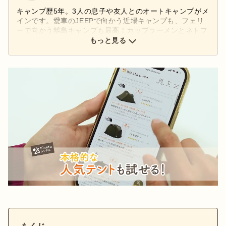
キャンプ歴5年。3人の息子や友人とのオートキャンプがメ
インです。愛車のJEEPで向かう近場キャンプも、フェリ
ーで向かう離島キャンプも最高！カップラーメンとネトフ
リで過ごす、脱力系スタイルがお気に入りです。相棒はス
もっと見る
ノーピークの焚火台Mと、ナンガのオーロラライト
450DX。長く使うほど味が出る、武骨で丈夫なギアが大好
き。ビンテージも気になります。昆虫採集を楽しめるキャ
ンプ場や楽器演奏OKのキャンプ場を日々開拓中！