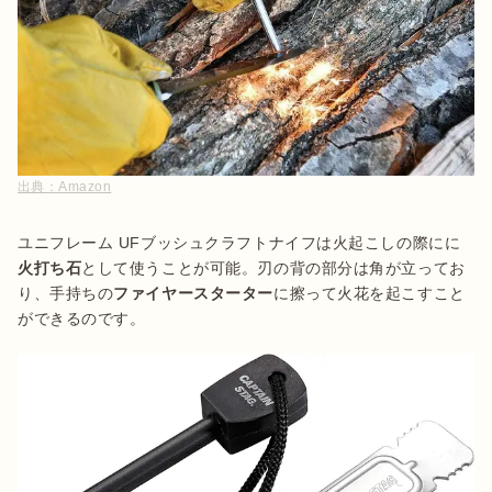
出典：
Amazon
ユニフレーム UFブッシュクラフトナイフは火起こしの際にに
火打ち石
として使うことが可能。刃の背の部分は角が立ってお
り、手持ちの
ファイヤースターター
に擦って火花を起こすこと
ができるのです。