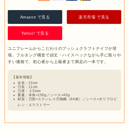
Amazon で見る
楽天市場 で見る
Yahoo! で見る
ユニフレームからこだわりのブッシュクラフトナイフが登
場。フルタング構造で頑丈・ハイスペックながら手に取りや
全長：23cm
刃長：11cm
刃厚： 3.5mm
重量：本体=150g／シース=40g
材質：刃部=ステンレス刃物鋼（8A材）／シース=ポリプロピ
レン・エラストマー