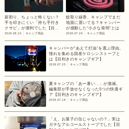
薪割り、ちょっと怖くない？
蚊取り線香、キャンプでまだ
手を叩きにくい「持ち手付き
地面に置いてる？キャンパー
クサビ」が便利でした【目利
が感動した“小さな発明”とは
きのキャンプギア】
2026.08.10
キャンプ用品
2026.07.26
キャンプ用品
キャンパーが“あえて灯油”を選ぶ理由。
憧れを集める国産ケロシンストーブと
は【目利きのキャンプギア】
2026.07.25
キャンプ用品
夏キャンプの「あー暑い…」が激減。
編集部が手放せなくなった5つの快適ギ
ア【目利きのキャンプギア】
2026.07.18
キャンプ用品
「え、お菓子の缶じゃないの？」実は
ガチなアルコールストーブでした【目