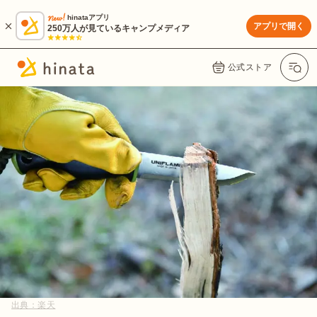
hinataアプリ
アプリで開く
250万人が見ているキャンプメディア
公式ストア
出典：
楽天