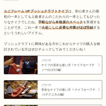
ユニフレーム UFブッシュクラフトナイフ
は、初心者さんの最
初の一本としても上級者さんのこだわりの一本としてもぴった
りなナイフでしたね。
手軽ながら本格派のスペック
を実感する
ことができ、これ一本で
火起こしに必要な作業がほぼ完結
する
といううれしいアイテム。

ブッシュクラフトに興味がある方やこれからナイフの購入を検
討されている方はぜひチェックしてみてくださいね！
ノウハウ
ナイフの安全な使い方！ナイフセーフテ
ィー(心がけ編)
ノウハウ
安全なナイフの使い方 ！ナイフセーフテ
ィ(テクニカル編)