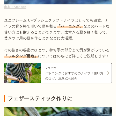
出典：
Amazon
ユニフレーム UFブッシュクラフトナイフはとっても頑丈。ナ
イフの背を棒で叩いて薪を割る
「バトニング」
などのハードな
使い方にも耐えることができます。太すぎる薪を細く割って、
焚きつけ用の薪を作るときなどに大活躍。

その強さの秘密のひとつ、持ち手の部分まで刃が繋がっている
「フルタング構造」
についてはのちほど詳しくご説明します！
ノウハウ
バトニングにおすすめのナイフ！使い方
のコツ、注意点も紹介
フェザースティック作りに