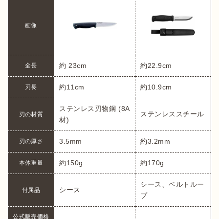
画像
約 23cm
約22.9cm
全長
約11cm
約10.9cm 
刃長
ステンレス刃物鋼 (8A
ステンレススチール
刃の材質
材)
3.5mm
約3.2mm
刃の厚さ
約150g
約170g
本体重量
シース、ベルトルー
シース
付属品
プ
公式販売価格