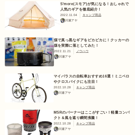
S’more(スモア)が気になる！おしゃれで
人気のギアを徹底紹介！
2022.11.04
キャンプ用品
川瀬アヤ
ログイン/会員登録
煤で真っ黒なギアをピカピカに！クッカーの
煤を実際に落としてみた！
2022.11.21
ノウハウ
川瀬アヤ
マイパラスの自転車おすすめ16選！ミニベロ
やクロスバイクにも注目！
2022.10.28
キャンプ用品
マガジン
イベント
キャンプ場
レンタル
オンライン
川瀬アヤ
検索
ショップ
MSRのバーナーはここがすごい！軽量コンパ
クト＆風を遮り瞬間沸騰！
2022.10.28
キャンプ用品
川瀬アヤ