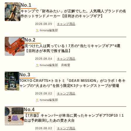
No.1
キャンプで「財布みたい」が正解でした。人気職人ブランドの名
作ホットサンドメーカー【目利きのキャンプギア】
2026.08.05
キャンプ用品
hinata編集部
No.2
見つけた人は買っている！7月の“当たりキャンプギア”4選
【目利きが本気で推す逸品】
2026.08.04
キャンプ用品
hinata編集部 舟橋愛
No.3
TOKYO CRAFTS×トヨトミ「GEAR MISSION」がコラボ！冬キ
ャンプの“火まわり”を担う限定K3クッキングストーブが登場
2026.08.02
キャンプ用品
hinata編集部
No.4
【7月版】キャンパーが本当に買ったキャンプギアTOP10！1
位は予約殺到したあの焚き火台
2026.08.02
キャンプ用品