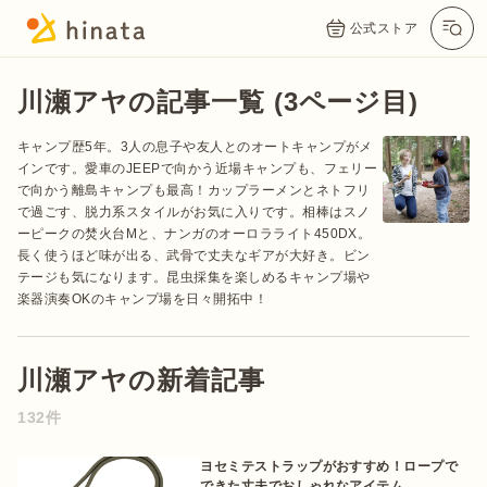
公式ストア
川瀬アヤの記事一覧 (3ページ目)
キャンプ歴5年。3人の息子や友人とのオートキャンプがメ
インです。愛車のJEEPで向かう近場キャンプも、フェリー
で向かう離島キャンプも最高！カップラーメンとネトフリ
で過ごす、脱力系スタイルがお気に入りです。相棒はスノ
ーピークの焚火台Mと、ナンガのオーロラライト450DX。
長く使うほど味が出る、武骨で丈夫なギアが大好き。ビン
テージも気になります。昆虫採集を楽しめるキャンプ場や
楽器演奏OKのキャンプ場を日々開拓中！
公式App
Twitter
Instagram
LINE
川瀬アヤの新着記事
公式オンラインストア
132件
ヨセミテストラップがおすすめ！ロープで
できた丈夫でおしゃれなアイテム