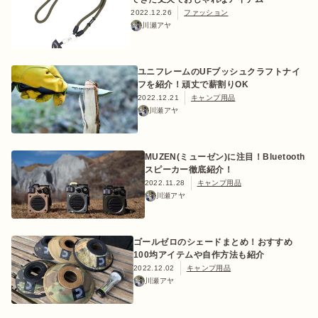
2022.12.26
ファッション
川瀬アヤ
おすすめ特集
ユニフレームのUFブッシュクラフトナイ
フを紹介！頑丈で薪割りOK
2022.12.21
キャンプ用品
川瀬アヤ
キャンプ用品
MUZEN(ミューゼン)に注目！Bluetooth
キャンプ場
スピーカー徹底紹介！
2022.11.28
キャンプ用品
川瀬アヤ
料理
ゴールゼロのシェードまとめ！おすすめ
how to
100均アイテムや自作方法も紹介
2022.12.02
キャンプ用品
川瀬アヤ
初めての方