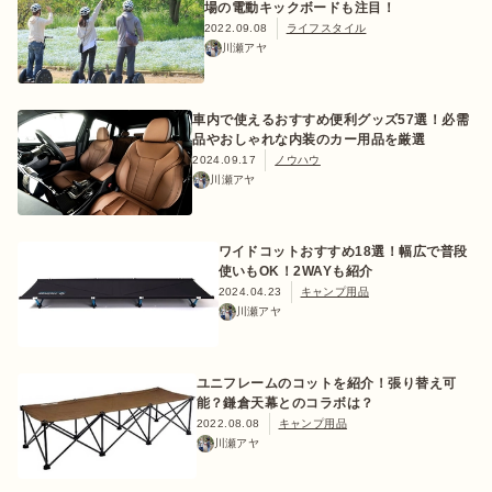
場の電動キックボードも注目！
2022.09.08
ライフスタイル
川瀬アヤ
車内で使えるおすすめ便利グッズ57選！必需
品やおしゃれな内装のカー用品を厳選
2024.09.17
ノウハウ
川瀬アヤ
ワイドコットおすすめ18選！幅広で普段
使いもOK！2WAYも紹介
2024.04.23
キャンプ用品
川瀬アヤ
ユニフレームのコットを紹介！張り替え可
能？鎌倉天幕とのコラボは？
2022.08.08
キャンプ用品
川瀬アヤ