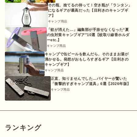
その瓶、捨てるの待って！空き瓶が「ランタン」
になるギアが最高だった【目利きのキャンプギ
ア】
キャンプ用品
「蚊が消えた…」編集部が手放せなくなった“夏
の虫対策キャンプギア”10選【蚊取り線香ホルダ
ーetc.】
キャンプ用品
キャンプで缶ビールを飲んだら、そのままお湯が
沸かせる。発想がおもしろすぎるギア【目利きの
キャンプギア】
キャンプ用品
正直、知りませんでした…バイヤーが驚いた
「衝撃的すぎキャンプ道具」6選【2026年版】
キャンプ用品
ランキング