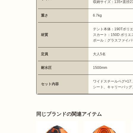
収納サイズ：135×直径23
重さ
6.7kg
テント本体：190Tポリ
材質
スカート：150D ポリエ
ポール：グラスファイバ
定員
大人5名
耐水圧
1500mm
ワイドスチールペグ×1
セット内容
シート、キャリーバッグ
同じブランドの関連アイテム