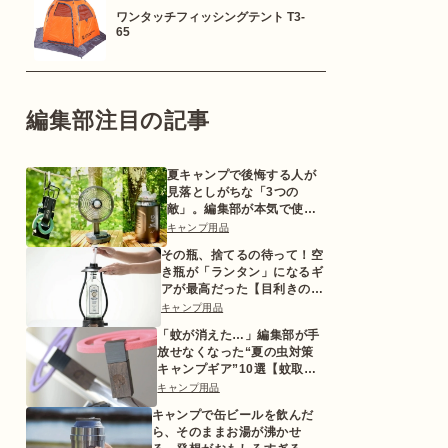
ワンタッチフィッシングテント T3-
65
編集部注目の記事
夏キャンプで後悔する人が
見落としがちな「3つの
敵」。編集部が本気で使っ
た対策ギアとは
キャンプ用品
その瓶、捨てるの待って！空
き瓶が「ランタン」になるギ
アが最高だった【目利きのキ
ャンプギア】
キャンプ用品
「蚊が消えた…」編集部が手
放せなくなった“夏の虫対策
キャンプギア”10選【蚊取り
線香ホルダーetc.】
キャンプ用品
キャンプで缶ビールを飲んだ
ら、そのままお湯が沸かせ