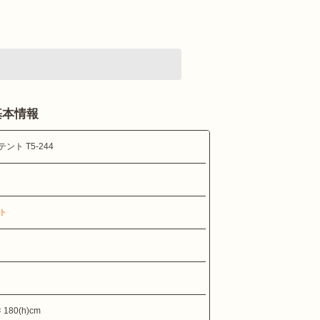
基本情報
ト T5-244
ト
180(h)cm