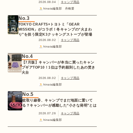
2026.08.04
キャンプ用品
hinata編集部 舟橋愛
No.3
TOKYO CRAFTS×トヨトミ「GEAR
MISSION」がコラボ！冬キャンプの“火まわ
り”を担う限定K3クッキングストーブが登場
2026.08.02
キャンプ用品
hinata編集部
No.4
【7月版】キャンパーが本当に買ったキャン
プギアTOP10！1位は予約殺到したあの焚き
火台
2026.08.02
キャンプ用品
hinata編集部
No.5
蚊取り線香、キャンプでまだ地面に置いて
る？キャンパーが感動した“小さな発明”とは
2026.07.26
キャンプ用品
hinata編集部