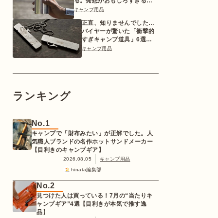
る。発想がおもしろすぎるギ
ア【目利きのキャンプギア】
キャンプ用品
正直、知りませんでした…
バイヤーが驚いた「衝撃的
すぎキャンプ道具」6選
【2026年版】
キャンプ用品
ランキング
No.1
キャンプで「財布みたい」が正解でした。人
気職人ブランドの名作ホットサンドメーカー
【目利きのキャンプギア】
2026.08.05
キャンプ用品
hinata編集部
No.2
見つけた人は買っている！7月の“当たりキ
ャンプギア”4選【目利きが本気で推す逸
品】