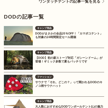
ワンタッチテントの記事一覧を見る
DODの記事一覧
キャンプ用品
DODがまさかの全品20％OFF！「カマボコテント」
も対象の24時間限定セール開催
キャンプ用品
【DOD】初の薪ストーブ対応「ガシーンドーム」が
登場！ギミック多数で夏もバッチリです
ファッション
サウナで「それ、どこの？」って聞かれるDODのキ
ノコ柄サウナハット
キャンプ用品
大人数におすすめなDODワンポールテント(L)の魅力