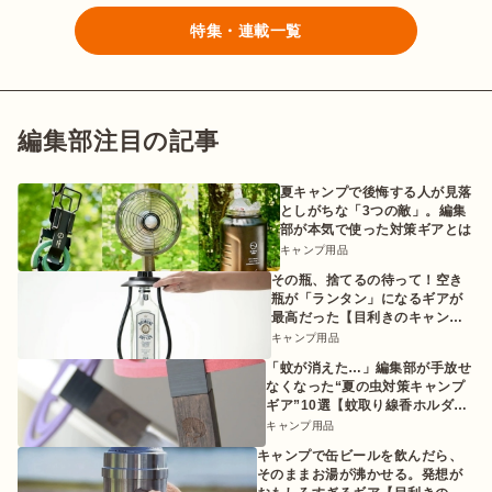
特集・連載一覧
編集部注目の記事
夏キャンプで後悔する人が見落
としがちな「3つの敵」。編集
部が本気で使った対策ギアとは
キャンプ用品
その瓶、捨てるの待って！空き
瓶が「ランタン」になるギアが
最高だった【目利きのキャンプ
ギア】
キャンプ用品
「蚊が消えた…」編集部が手放せ
なくなった“夏の虫対策キャンプ
ギア”10選【蚊取り線香ホルダー
etc.】
キャンプ用品
キャンプで缶ビールを飲んだら、
そのままお湯が沸かせる。発想が