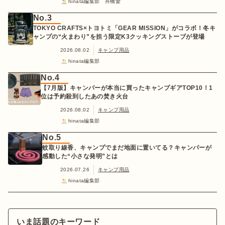
hinata編集部 舟橋愛
No.3
TOKYO CRAFTS×トヨトミ「GEAR MISSION」がコラボ！冬キ
ャンプの“火まわり”を担う限定K3クッキングストーブが登場
2026.08.02
キャンプ用品
hinata編集部
No.4
【7月版】キャンパーが本当に買ったキャンプギアTOP10！1
位は予約殺到したあの焚き火台
2026.08.02
キャンプ用品
hinata編集部
No.5
蚊取り線香、キャンプでまだ地面に置いてる？キャンパーが
感動した“小さな発明”とは
2026.07.26
キャンプ用品
hinata編集部
いま話題のキーワード