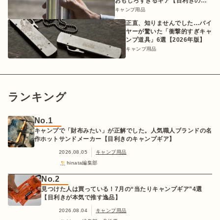
おもしろすぎるギア【目利きのキ
ャンプギア】
キャンプ用品
正直、知りませんでした…バイ
ヤーが驚いた「衝撃的すぎキャ
ンプ道具」6選【2026年版】
キャンプ用品
ランキング
No.1
キャンプで「財布みたい」が正解でした。人気職人ブランドの名
作ホットサンドメーカー【目利きのキャンプギア】
2026.08.05
キャンプ用品
hinata編集部
No.2
見つけた人は買っている！7月の“当たりキャンプギア”4選
【目利きが本気で推す逸品】
2026.08.04
キャンプ用品