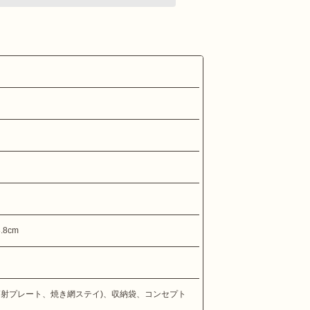
.8cm
輻射プレート、焼き網ステイ)、収納袋、コンセプト