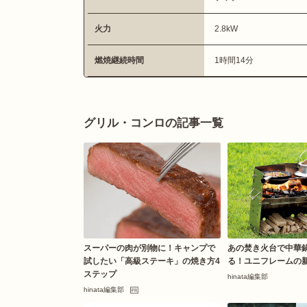
火力
2.8kW
燃焼継続時間
1時間14分
グリル・コンロの記事一覧
スーパーの肉が別物に！キャンプで
あの焚き火台で中華
試したい「高級ステーキ」の焼き方4
る！ユニフレームの
ステップ
hinata編集部
hinata編集部