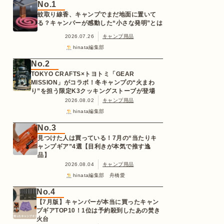
No.1
蚊取り線香、キャンプでまだ地面に置いて
る？キャンパーが感動した“小さな発明”とは
2026.07.26
キャンプ用品
hinata編集部
No.2
TOKYO CRAFTS×トヨトミ「GEAR
MISSION」がコラボ！冬キャンプの“火まわ
り”を担う限定K3クッキングストーブが登場
2026.08.02
キャンプ用品
hinata編集部
No.3
見つけた人は買っている！7月の“当たりキ
ャンプギア”4選【目利きが本気で推す逸
品】
2026.08.04
キャンプ用品
hinata編集部 舟橋愛
No.4
【7月版】キャンパーが本当に買ったキャン
プギアTOP10！1位は予約殺到したあの焚き
火台