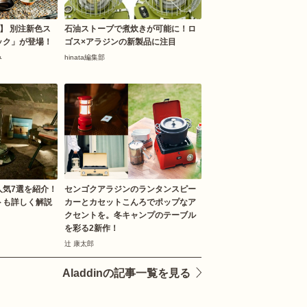
】 別注新色ス
石油ストーブで煮炊きが可能に！ロ
ック」が登場！
ゴス×アラジンの新製品に注目
み
hinata編集部
人気7選を紹介！
センゴクアラジンのランタンスピー
トも詳しく解説
カーとカセットこんろでポップなア
クセントを。冬キャンプのテーブル
を彩る2新作！
辻 康太郎
Aladdinの記事一覧を見る