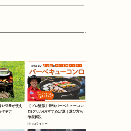
鍋や羽釜が使え
【プロ監修】最強バーベキューコン
新作ギア
ロ(グリル)おすすめ17選｜選び方も
徹底解説
hinataライター