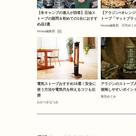
【冬キャンプの達人が回答】石油ス
【アラジン×オレンジ
トーブの疑問＆初めての1台におすす
トーブ「マットブラ
め品3選
hinata編集部 荘司めぐ
hinata編集部
電気ストーブおすすめ18選！安全に
アラジンのストーブ
使う方法や電気代を抑えるコツも伝
後悔しやすいポイン
授
風見めぐみ
わかつきなつみ