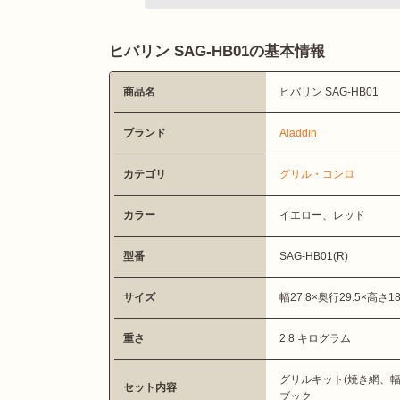
ヒバリン SAG-HB01の基本情報
商品名
ヒバリン SAG-HB01
ブランド
Aladdin
カテゴリ
グリル・コンロ
カラー
イエロー、レッド
型番
SAG-HB01(R)
サイズ
幅27.8×奥行29.5×高さ18
重さ
2.8 キログラム
グリルキット(焼き網、
セット内容
ブック