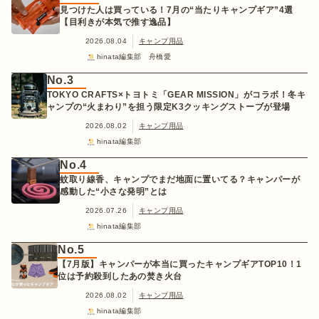
見つけた人は買っている！7月の“当たりキャンプギア”4選
【目利きが本気で推す逸品】
2026.08.04
キャンプ用品
hinata編集部 舟橋愛
No.3
TOKYO CRAFTS×トヨトミ「GEAR MISSION」がコラボ！冬キ
ャンプの“火まわり”を担う限定K3クッキングストーブが登場
2026.08.02
キャンプ用品
hinata編集部
No.4
蚊取り線香、キャンプでまだ地面に置いてる？キャンパーが
感動した“小さな発明”とは
2026.07.26
キャンプ用品
hinata編集部
No.5
【7月版】キャンパーが本当に買ったキャンプギアTOP10！1
位は予約殺到したあの焚き火台
2026.08.02
キャンプ用品
hinata編集部