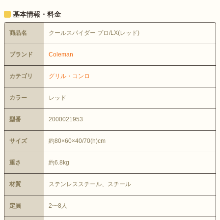
基本情報・料金
商品名
クールスパイダー プロ/LX(レッド)
ブランド
Coleman
カテゴリ
グリル・コンロ
カラー
レッド
型番
2000021953
サイズ
約80×60×40/70(h)cm
重さ
約6.8kg
材質
ステンレススチール、スチール
定員
2〜8人