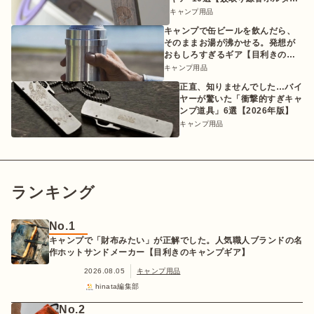
etc.】
キャンプ用品
キャンプで缶ビールを飲んだら、
そのままお湯が沸かせる。発想が
おもしろすぎるギア【目利きのキ
ャンプギア】
キャンプ用品
正直、知りませんでした…バイ
ヤーが驚いた「衝撃的すぎキャ
ンプ道具」6選【2026年版】
キャンプ用品
ランキング
No.1
キャンプで「財布みたい」が正解でした。人気職人ブランドの名
作ホットサンドメーカー【目利きのキャンプギア】
2026.08.05
キャンプ用品
hinata編集部
No.2