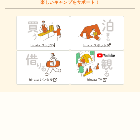
楽しいキャンプをサポート！
hinata ストア
hinata スポット
hinata レンタル
hinata TV