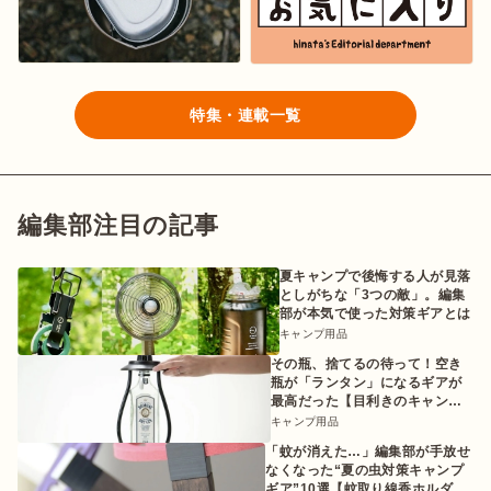
特集・連載一覧
編集部注目の記事
夏キャンプで後悔する人が見落
としがちな「3つの敵」。編集
部が本気で使った対策ギアとは
キャンプ用品
その瓶、捨てるの待って！空き
瓶が「ランタン」になるギアが
最高だった【目利きのキャンプ
ギア】
キャンプ用品
「蚊が消えた…」編集部が手放せ
なくなった“夏の虫対策キャンプ
ギア”10選【蚊取り線香ホルダー