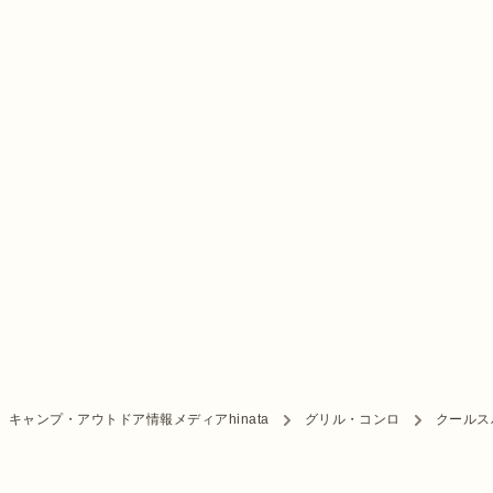
キャンプ・アウトドア情報メディアhinata
グリル・コンロ
クールスパ