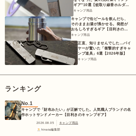
ギア”10選【蚊取り線香ホルダー
etc.】
キャンプ用品
キャンプで缶ビールを飲んだら、
そのままお湯が沸かせる。発想が
おもしろすぎるギア【目利きのキ
ャンプギア】
キャンプ用品
正直、知りませんでした…バイ
ヤーが驚いた「衝撃的すぎキャ
ンプ道具」6選【2026年版】
キャンプ用品
ランキング
No.1
キャンプで「財布みたい」が正解でした。人気職人ブランドの名
作ホットサンドメーカー【目利きのキャンプギア】
2026.08.05
キャンプ用品
hinata編集部