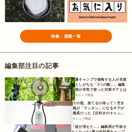
特集・連載一覧
編集部注目の記事
夏キャンプで後悔する人が見落
としがちな「3つの敵」。編集
部が本気で使った対策ギアとは
キャンプ用品
その瓶、捨てるの待って！空き
瓶が「ランタン」になるギアが
最高だった【目利きのキャンプ
ギア】
キャンプ用品
「蚊が消えた…」編集部が手放せ
なくなった“夏の虫対策キャンプ