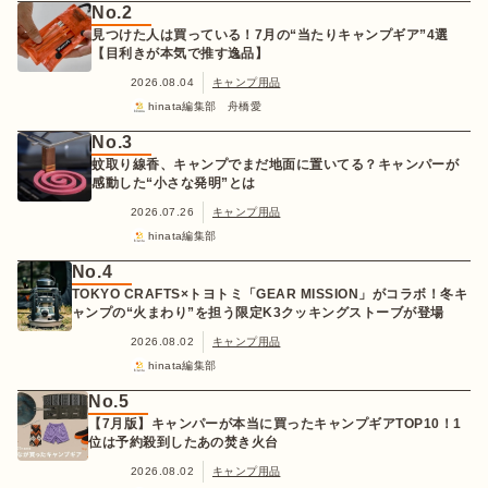
No.2
見つけた人は買っている！7月の“当たりキャンプギア”4選
【目利きが本気で推す逸品】
2026.08.04
キャンプ用品
hinata編集部 舟橋愛
No.3
蚊取り線香、キャンプでまだ地面に置いてる？キャンパーが
感動した“小さな発明”とは
2026.07.26
キャンプ用品
hinata編集部
No.4
TOKYO CRAFTS×トヨトミ「GEAR MISSION」がコラボ！冬キ
ャンプの“火まわり”を担う限定K3クッキングストーブが登場
2026.08.02
キャンプ用品
hinata編集部
No.5
【7月版】キャンパーが本当に買ったキャンプギアTOP10！1
位は予約殺到したあの焚き火台
2026.08.02
キャンプ用品