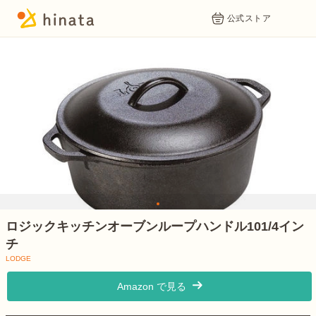
公式ストア
1
ロジックキッチンオーブンループハンドル101/4イン
チ
LODGE
Amazon で見る