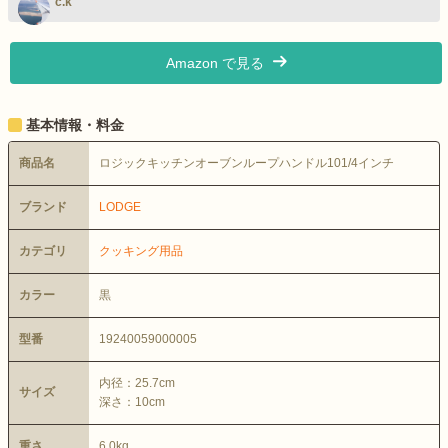
c.k
Amazon で見る
基本情報・料金
商品名
ロジックキッチンオーブンループハンドル101/4インチ
ブランド
LODGE
カテゴリ
クッキング用品
カラー
黒
型番
19240059000005
内径：25.7cm
サイズ
深さ：10cm
重さ
6.0kg