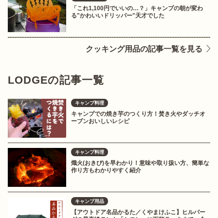
「これ1,100円でいいの…？」キャンプの朝が変わ
る"かわいいドリッパー"天才でした
クッキング用品の記事一覧を見る
LODGEの記事一覧
キャンプ料理
キャンプでの焼き芋のつくり方！焚き火やダッチオ
ーブンおいしいレシピ
キャンプ料理
熾火(おきび)を早わかり！意味や取り扱い方、簡単な
作り方もわかりやすく紹介
キャンプ用品
【アウトドア名品かるた／くやまけふこ】ヒルバー