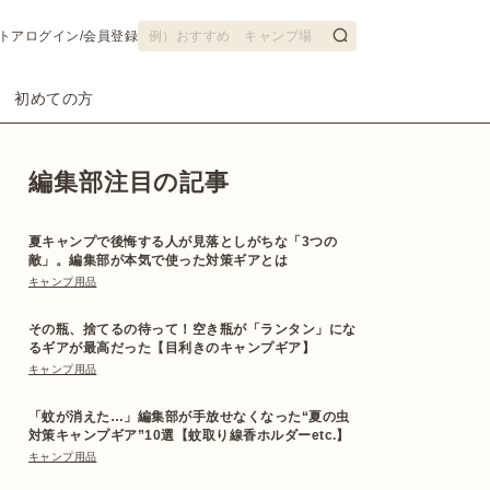
トア
ログイン/会員登録
初めての方
編集部注目の記事
夏キャンプで後悔する人が見落としがちな「3つの
敵」。編集部が本気で使った対策ギアとは
キャンプ用品
その瓶、捨てるの待って！空き瓶が「ランタン」にな
るギアが最高だった【目利きのキャンプギア】
キャンプ用品
「蚊が消えた…」編集部が手放せなくなった“夏の虫
対策キャンプギア”10選【蚊取り線香ホルダーetc.】
キャンプ用品