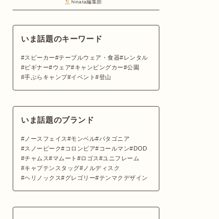
hinata編集部
いま話題のキーワード
スピーカー
テーブルウェア・食器
レンタル
ビギナー
ウェア
キャンピングカー
公園
手ぶらキャンプ
イベント
登山
いま話題のブランド
ノースフェイス
モンベル
パタゴニア
スノーピーク
コロンビア
コールマン
DOD
チャムス
マムート
ロゴス
ユニフレーム
キャプテンスタッグ
ノルディスク
ヘリノックス
グレゴリー
テンマクデザイン