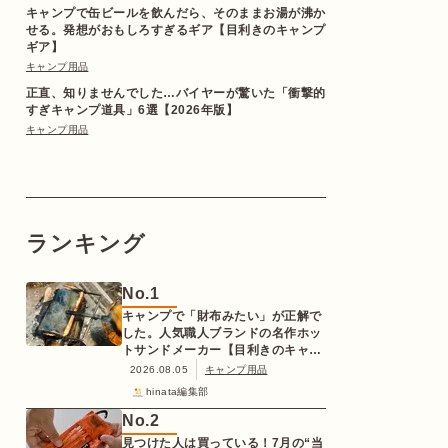
キャンプで缶ビールを飲んだら、そのままお湯が沸か
せる。発想がおもしろすぎるギア【目利きのキャンプ
ギア】
キャンプ用品
正直、知りませんでした…バイヤーが驚いた「衝撃的
すぎキャンプ道具」6選【2026年版】
キャンプ用品
ランキング
No.
1
キャンプで「財布みたい」が正解で
した。人気職人ブランドの名作ホッ
トサンドメーカー【目利きのキャン
プギア】
2026.08.05
キャンプ用品
hinata編集部
No.
2
見つけた人は買っている！7月の“当