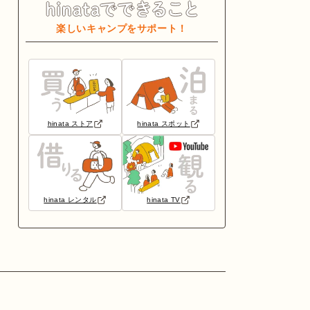
楽しいキャンプをサポート！
hinata ストア
hinata スポット
hinata レンタル
hinata TV