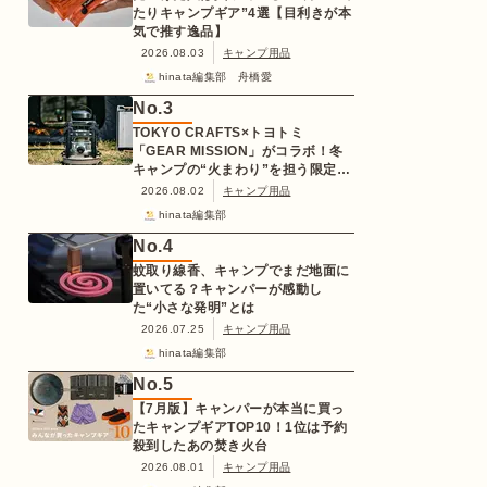
たりキャンプギア”4選【目利きが本
気で推す逸品】
2026.08.03
キャンプ用品
hinata編集部 舟橋愛
No.
3
TOKYO CRAFTS×トヨトミ
「GEAR MISSION」がコラボ！冬
キャンプの“火まわり”を担う限定
K3クッキングストーブが登場
2026.08.02
キャンプ用品
hinata編集部
No.
4
蚊取り線香、キャンプでまだ地面に
置いてる？キャンパーが感動し
た“小さな発明”とは
2026.07.25
キャンプ用品
hinata編集部
No.
5
【7月版】キャンパーが本当に買っ
たキャンプギアTOP10！1位は予約
殺到したあの焚き火台
2026.08.01
キャンプ用品