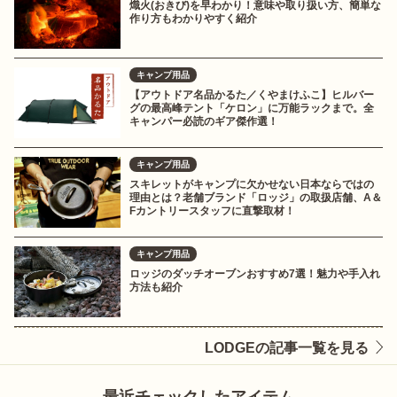
熾火(おきび)を早わかり！意味や取り扱い方、簡単な
作り方もわかりやすく紹介
キャンプ用品
【アウトドア名品かるた／くやまけふこ】ヒルバー
グの最高峰テント「ケロン」に万能ラックまで。全
キャンパー必読のギア傑作選！
キャンプ用品
スキレットがキャンプに欠かせない日本ならではの
理由とは？老舗ブランド「ロッジ」の取扱店舗、A＆
Fカントリースタッフに直撃取材！
キャンプ用品
ロッジのダッチオーブンおすすめ7選！魅力や手入れ
方法も紹介
LODGEの記事一覧を見る