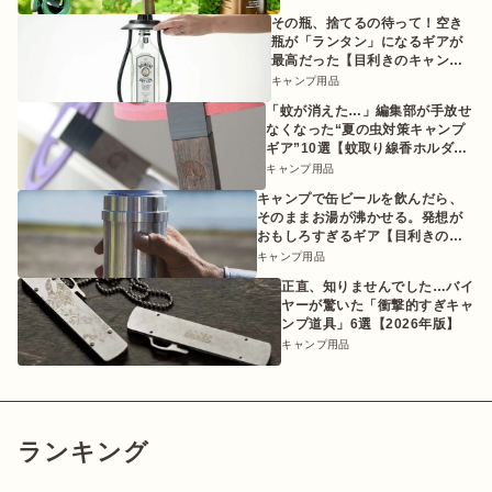
その瓶、捨てるの待って！空き
瓶が「ランタン」になるギアが
最高だった【目利きのキャンプ
ギア】
キャンプ用品
「蚊が消えた…」編集部が手放せ
なくなった“夏の虫対策キャンプ
ギア”10選【蚊取り線香ホルダー
etc.】
キャンプ用品
キャンプで缶ビールを飲んだら、
そのままお湯が沸かせる。発想が
おもしろすぎるギア【目利きのキ
ャンプギア】
キャンプ用品
正直、知りませんでした…バイ
ヤーが驚いた「衝撃的すぎキャ
ンプ道具」6選【2026年版】
キャンプ用品
ランキング