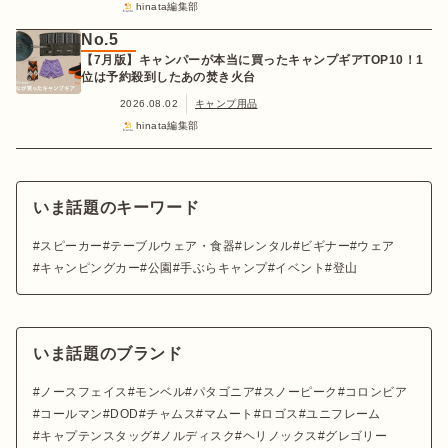
hinata編集部
No.5
【7月版】キャンパーが本当に買ったキャンプギアTOP10！1
位は予約殺到したあの焚き火台
2026.08.02
キャンプ用品
hinata編集部
いま話題のキーワード
スピーカー
テーブルウェア・食器
レンタル
ビギナー
ウェア
キャンピングカー
公園
手ぶらキャンプ
イベント
登山
いま話題のブランド
ノースフェイス
モンベル
パタゴニア
スノーピーク
コロンビア
コールマン
DOD
チャムス
マムート
ロゴス
ユニフレーム
キャプテンスタッグ
ノルディスク
ヘリノックス
グレゴリー