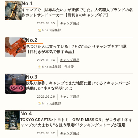
No.1
キャンプで「財布みたい」が正解でした。人気職人ブランドの名
作ホットサンドメーカー【目利きのキャンプギア】
2026.08.05
キャンプ用品
hinata編集部
No.2
見つけた人は買っている！7月の“当たりキャンプギア”4選
【目利きが本気で推す逸品】
2026.08.04
キャンプ用品
hinata編集部 舟橋愛
No.3
蚊取り線香、キャンプでまだ地面に置いてる？キャンパーが
感動した“小さな発明”とは
2026.07.26
キャンプ用品
hinata編集部
No.4
TOKYO CRAFTS×トヨトミ「GEAR MISSION」がコラボ！冬キ
ャンプの“火まわり”を担う限定K3クッキングストーブが登場
2026.08.02
キャンプ用品