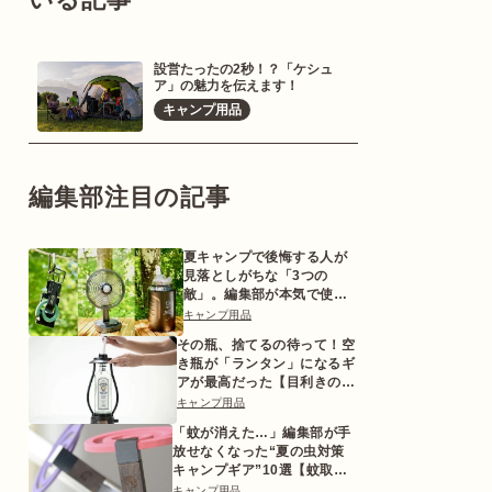
設営たったの2秒！？「ケシュ
ア」の魅力を伝えます！
キャンプ用品
編集部注目の記事
夏キャンプで後悔する人が
見落としがちな「3つの
敵」。編集部が本気で使っ
た対策ギアとは
キャンプ用品
その瓶、捨てるの待って！空
き瓶が「ランタン」になるギ
アが最高だった【目利きのキ
ャンプギア】
キャンプ用品
「蚊が消えた…」編集部が手
放せなくなった“夏の虫対策
キャンプギア”10選【蚊取り
線香ホルダーetc.】
キャンプ用品