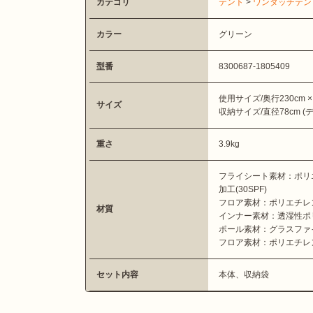
カテゴリ
テント
>
ワンタッチテン
カラー
グリーン
型番
8300687-1805409
使用サイズ/奥行230cm × 
サイズ
収納サイズ/直径78cm (
重さ
3.9kg
フライシート素材：ポリ
加工(30SPF)
フロア素材：ポリエチレ
材質
インナー素材：透湿性ポ
ポール素材：グラスファ
フロア素材：ポリエチレ
セット内容
本体、収納袋