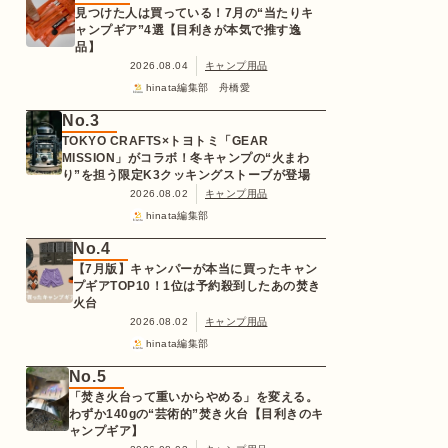
見つけた人は買っている！7月の“当たりキ
ャンプギア”4選【目利きが本気で推す逸
品】
2026.08.04
キャンプ用品
hinata編集部 舟橋愛
No.3
TOKYO CRAFTS×トヨトミ「GEAR
MISSION」がコラボ！冬キャンプの“火まわ
り”を担う限定K3クッキングストーブが登場
2026.08.02
キャンプ用品
hinata編集部
No.4
【7月版】キャンパーが本当に買ったキャン
プギアTOP10！1位は予約殺到したあの焚き
火台
2026.08.02
キャンプ用品
hinata編集部
No.5
「焚き火台って重いからやめる」を変える。
わずか140gの“芸術的”焚き火台【目利きのキ
ャンプギア】