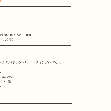
ト
幅200cm × 高さ104cm
ディスク型)
エステル(ポリウレタンコーティング)・UVカット
ン
リエステル
イバー製
ン