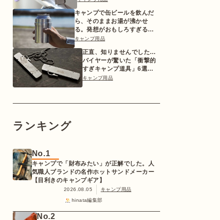
キャンプで缶ビールを飲んだ
ら、そのままお湯が沸かせ
る。発想がおもしろすぎるギ
ア【目利きのキャンプギア】
キャンプ用品
正直、知りませんでした…
バイヤーが驚いた「衝撃的
すぎキャンプ道具」6選
【2026年版】
キャンプ用品
ランキング
No.1
キャンプで「財布みたい」が正解でした。人
気職人ブランドの名作ホットサンドメーカー
【目利きのキャンプギア】
2026.08.05
キャンプ用品
hinata編集部
No.2