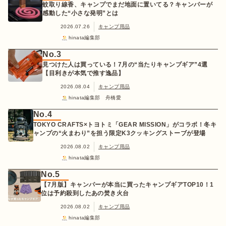
蚊取り線香、キャンプでまだ地面に置いてる？キャンパーが
感動した“小さな発明”とは
2026.07.26
キャンプ用品
hinata編集部
No.3
見つけた人は買っている！7月の“当たりキャンプギア”4選
【目利きが本気で推す逸品】
2026.08.04
キャンプ用品
hinata編集部 舟橋愛
No.4
TOKYO CRAFTS×トヨトミ「GEAR MISSION」がコラボ！冬キ
ャンプの“火まわり”を担う限定K3クッキングストーブが登場
2026.08.02
キャンプ用品
hinata編集部
No.5
【7月版】キャンパーが本当に買ったキャンプギアTOP10！1
位は予約殺到したあの焚き火台
2026.08.02
キャンプ用品
hinata編集部