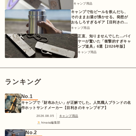
etc.】
キャンプ用品
キャンプで缶ビールを飲んだら、
そのままお湯が沸かせる。発想が
おもしろすぎるギア【目利きのキ
ャンプギア】
キャンプ用品
正直、知りませんでした…バイ
ヤーが驚いた「衝撃的すぎキャ
ンプ道具」6選【2026年版】
キャンプ用品
ランキング
No.1
キャンプで「財布みたい」が正解でした。人気職人ブランドの名
作ホットサンドメーカー【目利きのキャンプギア】
2026.08.05
キャンプ用品
hinata編集部
No.2