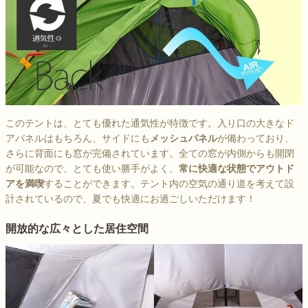
このテントは、とても優れた通気性が特徴です。入り口の大きなド
アパネルはもちろん、サイドにも
メッシュパネル
が備わっており、
さらに背面にも窓が完備されています。全ての窓が内側からも開閉
が可能なので、とても使い勝手がよく、
常に快適な状態でアウトド
アを満喫
することができます。テント内の空気の通り道を考えて設
計されているので、夏でも快適にお過ごしいただけます！
開放的な広々とした居住空間