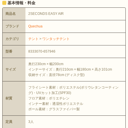
基本情報・料金
商品名
2SECONDS EASY AIR
ブランド
Quechua
カテゴリ
テント
>
ワンタッチテント
型番
8333070-657946
奥行230cm × 幅200cm
サイズ
インナーサイズ：奥行210cm × 幅180cm × 高さ101cm
収納サイズ：直径78cm (ディスク型)
フライシート素材：ポリエステル(ポリウレタンコーティン
グ)・UVカット加工(SPF30)
材質
フロア素材：ポリエチレン
インナー素材：透湿性ポリエステル
ポール素材：グラスファイバー製
定員
3人