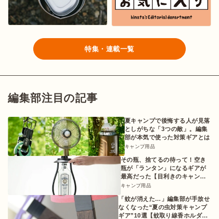
特集・連載一覧
編集部注目の記事
夏キャンプで後悔する人が見落
としがちな「3つの敵」。編集
部が本気で使った対策ギアとは
キャンプ用品
その瓶、捨てるの待って！空き
瓶が「ランタン」になるギアが
最高だった【目利きのキャンプ
ギア】
キャンプ用品
「蚊が消えた…」編集部が手放せ
なくなった“夏の虫対策キャンプ
ギア”10選【蚊取り線香ホルダー