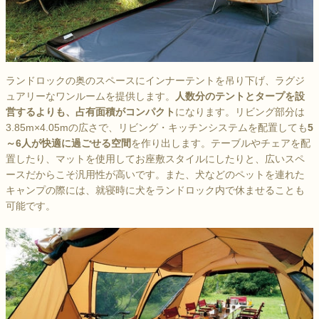
ランドロックの奥のスペースにインナーテントを吊り下げ、ラグジ
ュアリーなワンルームを提供します。
人数分のテントとタープを設
営するよりも、占有面積がコンパクト
になります。リビング部分は
3.85m×4.05mの広さで、リビング・キッチンシステムを配置しても
5
～6人が快適に過ごせる空間
を作り出します。テーブルやチェアを配
置したり、マットを使用してお座敷スタイルにしたりと、広いスペ
ースだからこそ汎用性が高いです。また、犬などのペットを連れた
キャンプの際には、就寝時に犬をランドロック内で休ませることも
可能です。