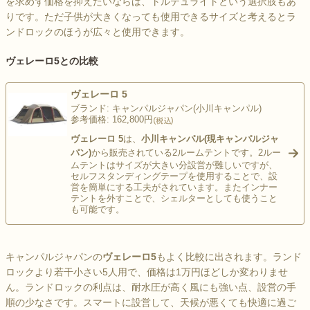
を求めず価格を抑えたいならば、トルテュライトという選択肢もあ
りです。ただ子供が大きくなっても使用できるサイズと考えるとラ
ンドロックのほうが広々と使用できます。
ヴェレーロ5との比較
ヴェレーロ 5
ブランド: キャンパルジャパン(小川キャンパル)
参考価格: 162,800円
ヴェレーロ 5
は、
小川キャンパル
(現キャンパルジャ
パン)
から販売されている2ルームテントです。2ルー
>
ムテントはサイズが大きい分設営が難しいですが、
セルフスタンディングテープを使用することで、設
営を簡単にする工夫がされています。またインナー
テントを外すことで、シェルターとしても使うこと
も可能です。
キャンパルジャパンの
ヴェレーロ5
もよく比較に出されます。ランド
ロックより若干小さい5人用で、価格は1万円ほどしか変わりませ
ん。ランドロックの利点は、耐水圧が高く風にも強い点、設営の手
順の少なさです。スマートに設営して、天候が悪くても快適に過ご