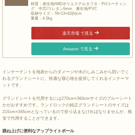
材質：表生地/68Dポリエステルタフタ・PUコーティン
グ、中芯/ウレタン5mm、裏生地/PVC
収納サイズ：78×13×62(h)cm
重量：4.5kg
楽天市場 で見る
Amazon で見る
インナーテントを地表からのダメージや水のしみこみから防いでく
れるグランドシートに、快適な寝心地を提供してくれるインナーマ
ットです。
グランドシートを代用するには270cm×360cmサイズのブルーシート
かがおすすめです。ランドロックの純正グランドシートのサイズは
215cm×345cmとなっているので折り込まなければなりませんが、格
安で代用することができます。
跳ね上げに便利なアップライトポール