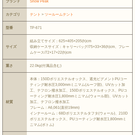
ブランド
Snow Peak
カテゴリ
テント
>
ツールームテント
型番
TP-671
組み立てサイズ：625×405×205(h)cm
サイズ
収納ケースサイズ：キャリーバッグ/75×33×36(h)cm、フレー
ムケース/72×17×22(h)cm
重さ
22.0kg(付属品含む)
本体：150Dポリエステルオックス、遮光ピグメントPUコー
ティング耐水圧3,000mmミニマム(ルーフ部)、UVカット加
工、テフロン撥水加工、150Dポリエステルオックス、PUコ
ーティング耐水圧1,800mmミニマム(ウォール部)、UVカット
材質
加工、テフロン撥水加工
フレーム：A6,061(直径19mm)
インナールーム：68Dポリエステルタフタ(ウォール)、210D
ポリエステルオックス、PUコーティング耐水圧1,800mmミ
ニマム(ボトム)