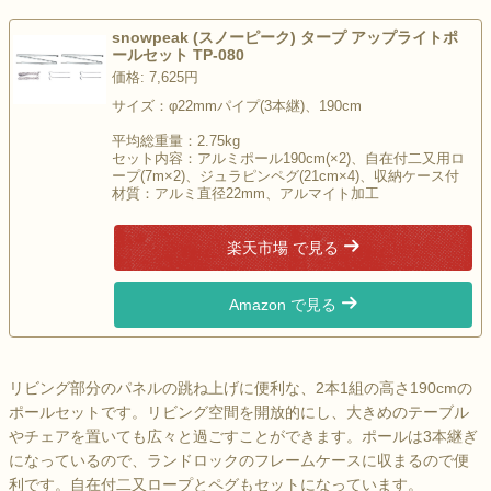
snowpeak (スノーピーク) タープ アップライトポ
ールセット TP-080
価格: 7,625円
サイズ：φ22mmパイプ(3本継)、190cm
平均総重量：2.75kg
セット内容：アルミポール190cm(×2)、自在付二又用ロ
ープ(7m×2)、ジュラピンペグ(21cm×4)、収納ケース付
材質：アルミ直径22mm、アルマイト加工
楽天市場 で見る
Amazon で見る
リビング部分のパネルの跳ね上げに便利な、2本1組の高さ190cmの
ポールセットです。リビング空間を開放的にし、大きめのテーブル
やチェアを置いても広々と過ごすことができます。ポールは3本継ぎ
になっているので、ランドロックのフレームケースに収まるので便
利です。自在付二又ロープとペグもセットになっています。