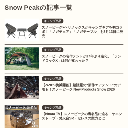
Snow Peakの記事一覧
キャンプ用品
スノーピーク×ヘリノックスがキャンプギアを初コラ
ボ！「ノガチェア」「ノガテーブル」を8月13日に発
売
キャンプ用品
スノーピークの名作テントが17年ぶり進化。「ラン
ドロックX」は何が変わった？
キャンプ用品
【2/28〜横浜開催】超話題の“新作エアテント”のデ
モも！スノーピーク New Products Show 2026
キャンプ用品
【hinata TV】スノーピークの裏名品に迫る！ヤエン
ストーブ・焚火台SR・セレスの実力とは