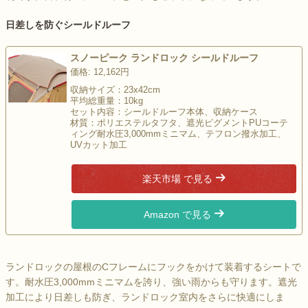
日差しを防ぐシールドルーフ
スノーピーク ランドロック シールドルーフ
価格: 12,162円
収納サイズ：23x42cm
平均総重量：10kg
セット内容：シールドルーフ本体、収納ケース
材質：ポリエステルタフタ、遮光ピグメントPUコーテ
ィング耐水圧3,000mmミニマム、テフロン撥水加工、
UVカット加工
楽天市場 で見る
Amazon で見る
ランドロックの屋根のCフレームにフックをかけて装着するシートで
す。耐水圧3,000mmミニマムを誇り、強い雨からも守ります。遮光
加工により日差しも防ぎ、ランドロック室内をさらに快適にしま