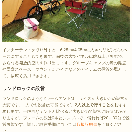
インナーテントを取り外すと、6.25m×4.05mの大きなリビングスペ
ースにすることもできます。前後の大型パネルは跳ね上げ可能で、
さらなる開放的空間を作り出します。グループキャンプの際の拠点
や団欒スペース、マウンテンバイクなどのアイテムの保管の場とし
て、幅広く活用できます。
ランドロックの設営
ランドロックのような2ルームテントは、サイズが大きいため設営が
大変です。1人でも設営は可能ですが、
2人以上で行うことをおすす
め
します。一般的なテントと比べると大きいので設営に時間はかか
りますが、フレームの数は6本とシンプルで、慣れれば20～30分で設
営可能です。詳しい設営手順については
取扱説明書
をご覧くださ
い。