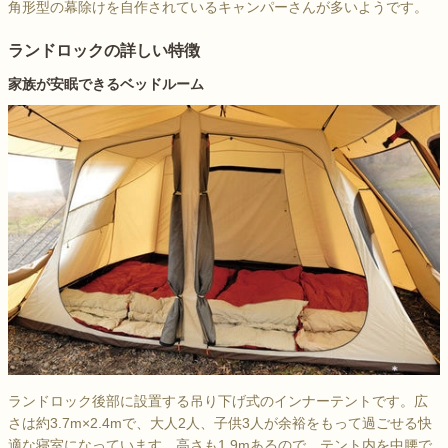
角形型の幕除けを自作されているキャンパーさんが多いようです。
ランドロックの詳しい特徴
家族が安眠できるベッドルーム
ランドロック後部に設置する吊り下げ式のインナーテントです。広
さは約3.7m×2.4mで、大人2人、子供3人が余裕をもって過ごせる快
適な寝室になっています。高さも1.9mあるので、テント内を中腰で